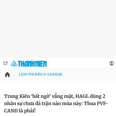
LỊCH THI ĐẤU V-LEAGUE
QUẢNG CÁO
ĐẶT BÁO
Thông tin tài khoản
Trung Kiên ‘bất ngờ’ vắng mặt, HAGL dùng 2
nhân sự chưa đá trận nào mùa này: Thua PVF-
Đổi mật khẩu
Chuyên mục
CAND là phải!
Tin đã lưu