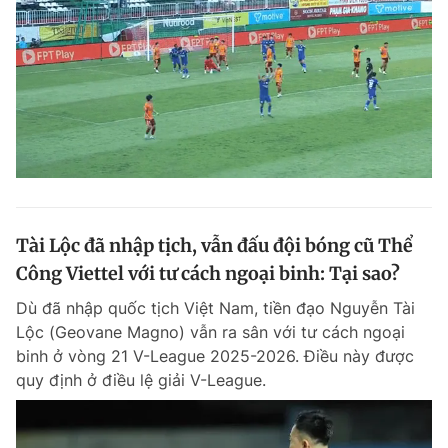
Đọc Thanh Niên trên điện thoại
Theo dõi báo trên
Tài Lộc đã nhập tịch, vẫn đấu đội bóng cũ Thể
Hotline
Liên hệ quảng cáo
0906 645 777
0908 780 404
Công Viettel với tư cách ngoại binh: Tại sao?
Dù đã nhập quốc tịch Việt Nam, tiền đạo Nguyễn Tài
Đặt báo
Quảng cáo
RSS
Tòa soạn
Chính sách bảo m
Lộc (Geovane Magno) vẫn ra sân với tư cách ngoại
binh ở vòng 21 V-League 2025-2026. Điều này được
Tổng biên tập: Nguyễn Ngọc Toàn
quy định ở điều lệ giải V-League.
Phó tổng biên tập thường trực: Hải Thành
Phó tổng biên tập: Lâm Hiếu Dũng
Phó tổng biên tập: Trần Việt Hưng
Tổng thư ký tòa soạn: Đức Trung