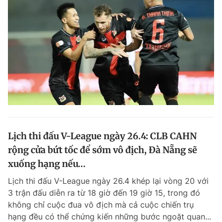
Giấy phép xuất bản số 110/GP - BTTTT cấp ngày 24.3.2020
© 2003-2026 Bản quyền thuộc về Báo Thanh Niên. Cấm sao chép
dưới mọi hình thức nếu không có sự chấp thuận bằng văn bản.
Phát triển bởi ePi Technologies, JSC.
Lịch thi đấu V-League ngày 26.4: CLB CAHN
rộng cửa bứt tốc để sớm vô địch, Đà Nẵng sẽ
xuống hạng nếu…
Lịch thi đấu V-League ngày 26.4 khép lại vòng 20 với
3 trận đấu diễn ra từ 18 giờ đến 19 giờ 15, trong đó
không chỉ cuộc đua vô địch mà cả cuộc chiến trụ
hạng đều có thể chứng kiến những bước ngoặt quan...