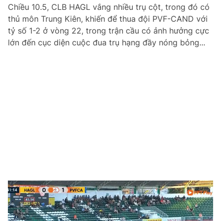
Chiều 10.5, CLB HAGL vắng nhiều trụ cột, trong đó có
Chuyên mục khác
thủ môn Trung Kiên, khiến để thua đội PVF-CAND với
Tin đã xem
tỷ số 1-2 ở vòng 22, trong trận cầu có ảnh hưởng cực
Chào ngày mới
Tin 24h
lớn đến cục diện cuộc đua trụ hạng đầy nóng bỏng...
Đăng xuất
Tin thị trường
Tin 360
Video
Magazine
Sản phẩm khác
Tiện ích
Bạn cần biết
Thông tin tòa soạn
Liên hệ quảng cáo