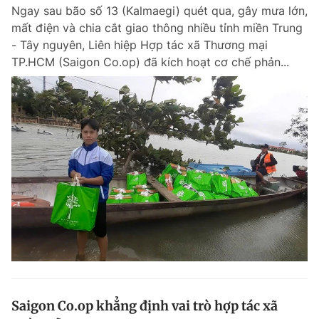
Ngay sau bão số 13 (Kalmaegi) quét qua, gây mưa lớn,
mất điện và chia cắt giao thông nhiều tỉnh miền Trung
- Tây nguyên, Liên hiệp Hợp tác xã Thương mại
Đọc Thanh Niên trên điện thoại
TP.HCM (Saigon Co.op) đã kích hoạt cơ chế phản...
Theo dõi báo trên
Hotline
Liên hệ quảng cáo
0906 645 777
0908 780 404
Đặt báo
Quảng cáo
RSS
Tòa soạn
Chính sách bảo m
Tổng biên tập: Nguyễn Ngọc Toàn
Phó tổng biên tập thường trực: Hải Thành
Phó tổng biên tập: Lâm Hiếu Dũng
Phó tổng biên tập: Trần Việt Hưng
Saigon Co.op khẳng định vai trò hợp tác xã
Tổng thư ký tòa soạn: Đức Trung