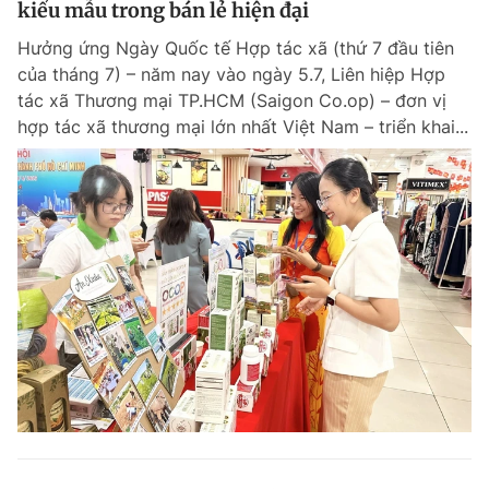
kiểu mẫu trong bán lẻ hiện đại
Giấy phép xuất bản số 110/GP - BTTTT cấp ngày 24.3.2020
© 2003-2026 Bản quyền thuộc về Báo Thanh Niên. Cấm sao chép
Hưởng ứng Ngày Quốc tế Hợp tác xã (thứ 7 đầu tiên
dưới mọi hình thức nếu không có sự chấp thuận bằng văn bản.
của tháng 7) – năm nay vào ngày 5.7, Liên hiệp Hợp
Phát triển bởi ePi Technologies, JSC.
tác xã Thương mại TP.HCM (Saigon Co.op) – đơn vị
hợp tác xã thương mại lớn nhất Việt Nam – triển khai...