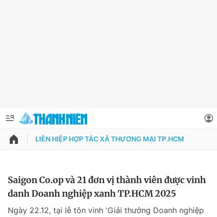
LIÊN HIỆP HỢP TÁC XÃ THƯƠNG MẠI TP.HCM
QUẢNG CÁO
ĐẶT BÁO
Thông tin tài khoản
Saigon Co.op và 21 đơn vị thành viên được vinh
danh Doanh nghiệp xanh TP.HCM 2025
Đổi mật khẩu
Chuyên mục
Ngày 22.12, tại lễ tôn vinh 'Giải thưởng Doanh nghiệp
Tin đã lưu