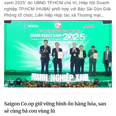
xanh 2025' do UBND TP.HCM chủ trì, Hiệp hội Doanh
Chuyên mục khác
nghiệp TP.HCM (HUBA) phối hợp với Báo Sài Gòn Giải
Tin đã xem
Phóng tổ chức, Liên hiệp Hợp tác xã Thương mại...
Chào ngày mới
Tin 24h
Đăng xuất
Tin thị trường
Tin 360
Video
Magazine
Sản phẩm khác
Tiện ích
Bạn cần biết
Thông tin tòa soạn
Liên hệ quảng cáo
Saigon Co.op giữ vững bình ổn hàng hóa, san
sẻ cùng bà con vùng lũ