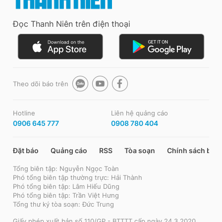
Đọc Thanh Niên trên điện thoại
Theo dõi báo trên
Hotline
Liên hệ quảng cáo
0906 645 777
0908 780 404
Đặt báo
Quảng cáo
RSS
Tòa soạn
Chính sách bảo
Tổng biên tập: Nguyễn Ngọc Toàn
Phó tổng biên tập thường trực: Hải Thành
Phó tổng biên tập: Lâm Hiếu Dũng
Phó tổng biên tập: Trần Việt Hưng
Tổng thư ký tòa soạn: Đức Trung
Giấy phép xuất bản số 110/GP - BTTTT cấp ngày 24.3.2020