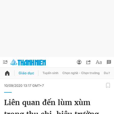
Giáo dục
Tuyển sinh
Chọn nghề - Chọn trường
Du học
QUẢNG CÁO
ĐẶT BÁO
10/09/2020 13:17 GMT+7
Thông tin tài khoản
Liên quan đến lùm xùm
Đổi mật khẩu
Chuyên mục
Tin đã lưu