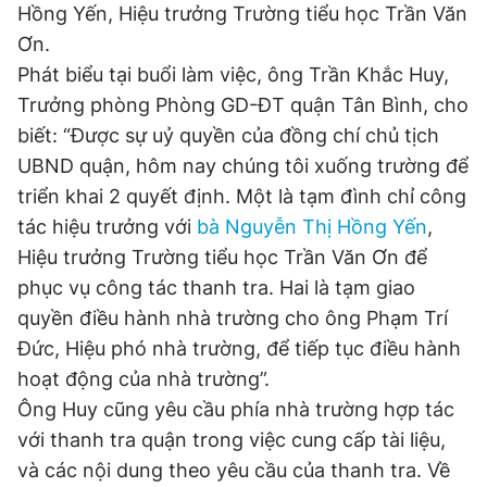
Hồng Yến, Hiệu trưởng Trường tiểu học Trần Văn
Ơn.
Phát biểu tại buổi làm việc, ông Trần Khắc Huy,
Đọc Thanh Niên trên điện thoại
Trưởng phòng Phòng GD-ĐT quận Tân Bình, cho
biết: “Được sự uỷ quyền của đồng chí chủ tịch
UBND quận, hôm nay chúng tôi xuống trường để
triển khai 2 quyết định. Một là tạm đình chỉ công
Theo dõi báo trên
tác hiệu trưởng với
bà Nguyễn Thị Hồng Yến
,
Hiệu trưởng Trường tiểu học Trần Văn Ơn để
Hotline
Liên hệ quảng cáo
phục vụ công tác thanh tra. Hai là tạm giao
0906 645 777
0908 780 404
quyền điều hành nhà trường cho ông Phạm Trí
Đức, Hiệu phó nhà trường, để tiếp tục điều hành
Đặt báo
Quảng cáo
RSS
Tòa soạn
Chính sách bảo
hoạt động của nhà trường”.
Tổng biên tập: Nguyễn Ngọc Toàn
Ông Huy cũng yêu cầu phía nhà trường hợp tác
Phó tổng biên tập thường trực: Hải Thành
Phó tổng biên tập: Lâm Hiếu Dũng
với thanh tra quận trong việc cung cấp tài liệu,
Phó tổng biên tập: Trần Việt Hưng
và các nội dung theo yêu cầu của thanh tra. Về
Tổng thư ký tòa soạn: Đức Trung