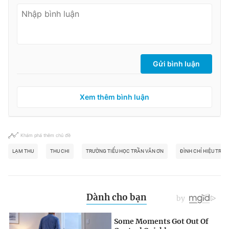
Gửi bình luận
Xem thêm bình luận
Khám phá thêm chủ đề
LẠM THU
THU CHI
TRƯỜNG TIỂU HỌC TRẦN VĂN ƠN
ĐÌNH CHỈ HIỆU TRƯ