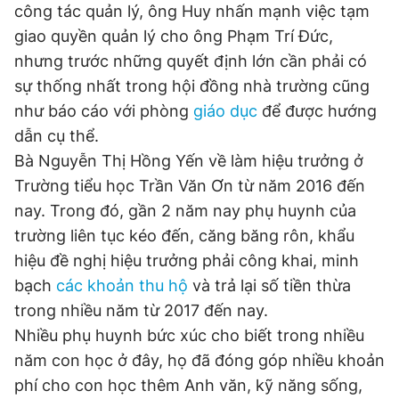
công tác quản lý, ông Huy nhấn mạnh việc tạm
Giấy phép xuất bản số 110/GP - BTTTT cấp ngày 24.3.2020
© 2003-2026 Bản quyền thuộc về Báo Thanh Niên. Cấm sao
giao quyền quản lý cho ông Phạm Trí Đức,
chép dưới mọi hình thức nếu không có sự chấp thuận bằng văn
nhưng trước những quyết định lớn cần phải có
bản. Phát triển bởi ePi Technologies, JSC.
sự thống nhất trong hội đồng nhà trường cũng
như báo cáo với phòng
giáo dục
để được hướng
dẫn cụ thể.
Bà Nguyễn Thị Hồng Yến về làm hiệu trưởng ở
Trường tiểu học Trần Văn Ơn từ năm 2016 đến
nay. Trong đó, gần 2 năm nay phụ huynh của
trường liên tục kéo đến, căng băng rôn, khẩu
hiệu đề nghị hiệu trưởng phải công khai, minh
bạch
các khoản thu hộ
và trả lại số tiền thừa
trong nhiều năm từ 2017 đến nay.
Nhiều phụ huynh bức xúc cho biết trong nhiều
năm con học ở đây, họ đã đóng góp nhiều khoản
phí cho con học thêm Anh văn, kỹ năng sống,