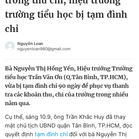
trong thu chi, hiệu trưởng
Chuyên mục khác
trường tiểu học bị tạm đình
Tin đã xem
Chào ngày mới
Tin 24h
chỉ
Đăng xuất
Tin thị trường
Tin 360
Nguyễn Loan
nguyenloan980@gmail.com
Video
Magazine
Bà Nguyễn Thị Hồng Yến, Hiệu trưởng Trường
tiểu học Trần Văn Ơn (Q.Tân Bình, TP.HCM),
Sản phẩm khác
vừa bị tạm đình chỉ 90 ngày để phục vụ thanh
tra các khoản thu, chi của trường trong nhiều
Tiện ích
Bạn cần biết
năm qua.
Thông tin tòa soạn
Liên hệ quảng cáo
Cụ thể, sáng 10.9, ông Trần Khắc Huy đã thay
mặt chủ tịch UBND quận Tân Bình, TP.HCM, đọc
quyết định
tạm đình chỉ
đối với bà Nguyễn Thị