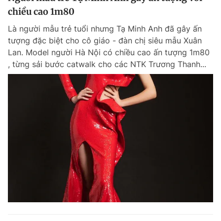
chiều cao 1m80
Là người mẫu trẻ tuổi nhưng Tạ Minh Anh đã gây ấn
tượng đặc biệt cho cô giáo - đàn chị siêu mẫu Xuân
Lan. Model người Hà Nội có chiều cao ấn tượng 1m80
, từng sải bước catwalk cho các NTK Trương Thanh...