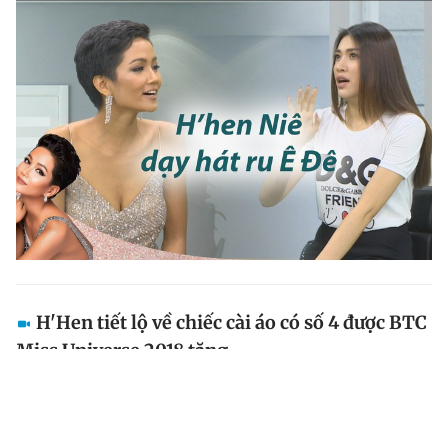
H'Hen tiết lộ về chiếc cài áo có số 4 được BTC
Miss Universe 2018 tặng
Rất nhiều khán giả đặt ra câu hỏi về chiếc cài áo có số
4 mà H'Hen Niê được Miss Universe tặng sau chương
trình.