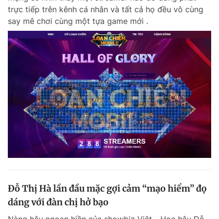
trực tiếp trên kênh cá nhân và tất cả họ đều vô cùng
say mê chơi cùng một tựa game mới .
Đỗ Thị Hà lần đầu mặc gợi cảm “mạo hiểm” đọ
dáng với đàn chị hở bạo