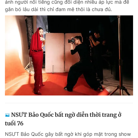
ảnh người nổi tiếng cũng đối diện nhiều áp lực mà để
Chuyên mục khác
gắn bó lâu dài thì chỉ đam mê thôi là chưa đủ.
Tin đã xem
Chào ngày mới
Tin 24h
Đăng xuất
Tin thị trường
Tin 360
Video
Magazine
Sản phẩm khác
Tiện ích
Bạn cần biết
Thông tin tòa soạn
Liên hệ quảng cáo
NSƯT Bảo Quốc bất ngờ diễn thời trang ở
tuổi 76
NSƯT Bảo Quốc gây bất ngờ khi góp mặt trong show