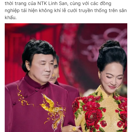
thời trang của NTK Linh San, cùng với các đồng
nghiệp tái hiện không khí lễ cưới truyền thống trên sân
khấu.
Đọc Thanh Niên trên điện thoại
Theo dõi báo trên
Hotline
Liên hệ quảng cáo
0906 645 777
0908 780 404
Đặt báo
Quảng cáo
RSS
Tòa soạn
Chính sách bảo m
Tổng biên tập: Nguyễn Ngọc Toàn
Phó tổng biên tập thường trực: Hải Thành
Phó tổng biên tập: Lâm Hiếu Dũng
Phó tổng biên tập: Trần Việt Hưng
Tổng thư ký tòa soạn: Đức Trung