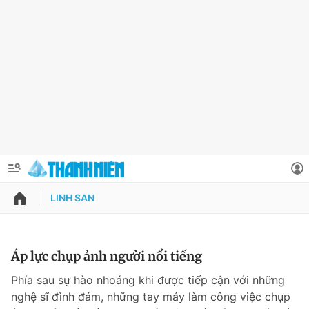
LINH SAN
QUẢNG CÁO
ĐẶT BÁO
Thông tin tài khoản
Áp lực chụp ảnh người nổi tiếng
Đổi mật khẩu
Phía sau sự hào nhoáng khi được tiếp cận với những
Chuyên mục
nghệ sĩ đình đám, những tay máy làm công việc chụp
Tin đã lưu