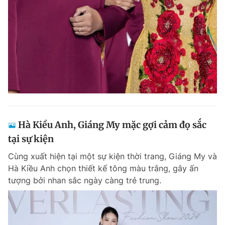
Giấy phép xuất bản số 110/GP - BTTTT cấp ngày 24.3.2020
© 2003-2026 Bản quyền thuộc về Báo Thanh Niên. Cấm sao chép
dưới mọi hình thức nếu không có sự chấp thuận bằng văn bản.
Phát triển bởi ePi Technologies, JSC.
Hà Kiều Anh, Giáng My mặc gợi cảm đọ sắc
tại sự kiện
Cùng xuất hiện tại một sự kiện thời trang, Giáng My và
Hà Kiều Anh chọn thiết kế tông màu trắng, gây ấn
tượng bởi nhan sắc ngày càng trẻ trung.