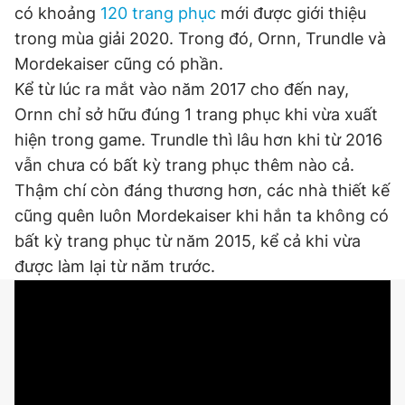
có khoảng
120 trang phục
mới được giới thiệu
trong mùa giải 2020. Trong đó, Ornn, Trundle và
Mordekaiser cũng có phần.
Đọc Thanh Niên trên điện thoại
Kể từ lúc ra mắt vào năm 2017 cho đến nay,
Ornn chỉ sở hữu đúng 1 trang phục khi vừa xuất
hiện trong game. Trundle thì lâu hơn khi từ 2016
vẫn chưa có bất kỳ trang phục thêm nào cả.
Theo dõi báo trên
Thậm chí còn đáng thương hơn, các nhà thiết kế
cũng quên luôn Mordekaiser khi hắn ta không có
Hotline
Liên hệ quảng cáo
bất kỳ trang phục từ năm 2015, kể cả khi vừa
0906 645 777
0908 780 404
được làm lại từ năm trước.
Đặt báo
Quảng cáo
RSS
Tòa soạn
Chính sách bảo
Tổng biên tập: Nguyễn Ngọc Toàn
Phó tổng biên tập thường trực: Hải Thành
Phó tổng biên tập: Lâm Hiếu Dũng
Phó tổng biên tập: Trần Việt Hưng
Tổng thư ký tòa soạn: Đức Trung