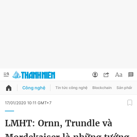
Công nghệ
Tin tức công nghệ
Blockchain
Sản phẩm
QUẢNG CÁO
ĐẶT BÁO
17/01/2020 10:11 GMT+7
Thông tin tài khoản
LMHT: Ornn, Trundle và
Đổi mật khẩu
Chuyên mục
Tin đã lưu