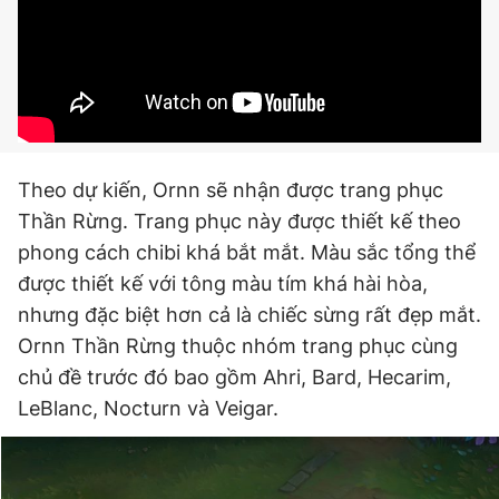
Giấy phép xuất bản số 110/GP - BTTTT cấp ngày 24.3.2020
© 2003-2026 Bản quyền thuộc về Báo Thanh Niên. Cấm sao
chép dưới mọi hình thức nếu không có sự chấp thuận bằng văn
bản. Phát triển bởi ePi Technologies, JSC.
Theo dự kiến, Ornn sẽ nhận được trang phục
Thần Rừng. Trang phục này được thiết kế theo
phong cách chibi khá bắt mắt. Màu sắc tổng thể
được thiết kế với tông màu tím khá hài hòa,
nhưng đặc biệt hơn cả là chiếc sừng rất đẹp mắt.
Ornn Thần Rừng thuộc nhóm trang phục cùng
chủ đề trước đó bao gồm Ahri, Bard, Hecarim,
LeBlanc, Nocturn và Veigar.