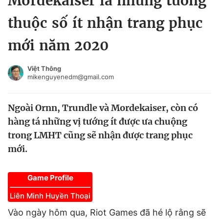
Mordekaiser là những tướng
Chuyên mục khác
thuộc số ít nhận trang phục
Tin đã xem
Chào ngày mới
Tin 24h
mới năm 2020
Đăng xuất
Tin thị trường
Tin 360
Việt Thông
mikenguyenedm@gmail.com
Video
Magazine
Ngoài Ornn, Trundle và Mordekaiser, còn có
hàng tá những vị tướng ít được ưa chuộng
Sản phẩm khác
trong LMHT cũng sẽ nhận được trang phục
mới.
Tiện ích
Bạn cần biết
Game Profile
Thông tin tòa soạn
Liên hệ quảng cáo
Liên Minh Huyền Thoại
Vào ngày hôm qua, Riot Games đã hé lộ rằng sẽ