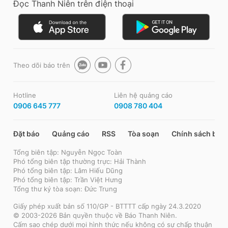
Đọc Thanh Niên trên điện thoại
Theo dõi báo trên
Hotline
Liên hệ quảng cáo
0906 645 777
0908 780 404
Đặt báo
Quảng cáo
RSS
Tòa soạn
Chính sách bảo
Tổng biên tập: Nguyễn Ngọc Toàn
Phó tổng biên tập thường trực: Hải Thành
Phó tổng biên tập: Lâm Hiếu Dũng
Phó tổng biên tập: Trần Việt Hưng
Tổng thư ký tòa soạn: Đức Trung
Giấy phép xuất bản số 110/GP - BTTTT cấp ngày 24.3.2020
© 2003-2026 Bản quyền thuộc về Báo Thanh Niên.
Cấm sao chép dưới mọi hình thức nếu không có sự chấp thuận