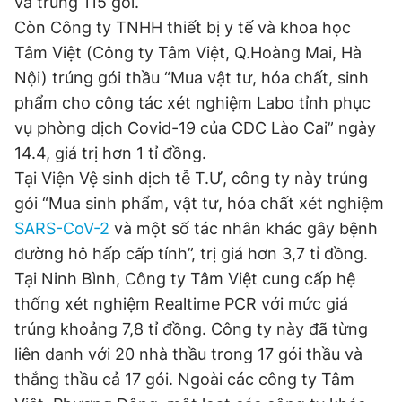
và trúng 115 gói.
© 2003-2026 Bản quyền thuộc về Báo Thanh Niên. Cấm sao
chép dưới mọi hình thức nếu không có sự chấp thuận bằng văn
Còn Công ty TNHH thiết bị y tế và khoa học
bản. Phát triển bởi ePi Technologies, JSC.
Tâm Việt (Công ty Tâm Việt, Q.Hoàng Mai, Hà
Nội) trúng gói thầu “Mua vật tư, hóa chất, sinh
phẩm cho công tác xét nghiệm Labo tỉnh phục
vụ phòng dịch Covid-19 của CDC Lào Cai” ngày
14.4, giá trị hơn 1 tỉ đồng.
Tại Viện Vệ sinh dịch tễ T.Ư, công ty này trúng
gói “Mua sinh phẩm, vật tư, hóa chất xét nghiệm
SARS-CoV-2
và một số tác nhân khác gây bệnh
đường hô hấp cấp tính”, trị giá hơn 3,7 tỉ đồng.
Tại Ninh Bình, Công ty Tâm Việt cung cấp hệ
thống xét nghiệm Realtime PCR với mức giá
trúng khoảng 7,8 tỉ đồng. Công ty này đã từng
liên danh với 20 nhà thầu trong 17 gói thầu và
thắng thầu cả 17 gói. Ngoài các công ty Tâm