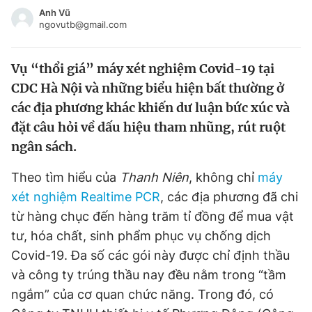
Tin đã xem
Anh Vũ
ngovutb@gmail.com
Chào ngày mới
Tin 24h
Đăng xuất
Vụ “thổi giá” máy xét nghiệm Covid-19 tại
Tin thị trường
Tin 360
CDC Hà Nội và những biểu hiện bất thường ở
các địa phương khác khiến dư luận bức xúc và
Video
Magazine
đặt câu hỏi về dấu hiệu tham nhũng, rút ruột
ngân sách.
Sản phẩm khác
Theo tìm hiểu của
Thanh Niên
, không chỉ
máy
Tiện ích
Bạn cần biết
xét nghiệm Realtime PCR
, các địa phương đã chi
từ hàng chục đến hàng trăm tỉ đồng để mua vật
Thông tin tòa soạn
Liên hệ quảng cáo
tư, hóa chất, sinh phẩm phục vụ chống dịch
Covid-19. Đa số các gói này được chỉ định thầu
và công ty trúng thầu nay đều nằm trong “tầm
ngắm” của cơ quan chức năng. Trong đó, có