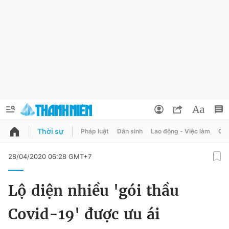
Thời sự
Pháp luật
Dân sinh
Lao động - Việc làm
Quy
QUẢNG CÁO
ĐẶT BÁO
28/04/2020 06:28 GMT+7
Thông tin tài khoản
Lộ diện nhiều 'gói thầu
Đổi mật khẩu
Chuyên mục
Covid-19' được ưu ái
Tin đã lưu
Chuyên mục khác