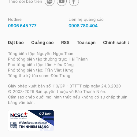
Theo dõi báo trên
Hotline
Liên hệ quảng cáo
0906 645 777
0908 780 404
Đặt báo
Quảng cáo
RSS
Tòa soạn
Chính sách bảo
Tổng biên tập: Nguyễn Ngọc Toàn
Phó tổng biên tập thường trực: Hải Thành
Phó tổng biên tập: Lâm Hiếu Dũng
Phó tổng biên tập: Trần Việt Hưng
Tổng thư ký tòa soạn: Đức Trung
Giấy phép xuất bản số 110/GP - BTTTT cấp ngày 24.3.2020
© 2003-2026 Bản quyền thuộc về Báo Thanh Niên.
Cấm sao chép dưới mọi hình thức nếu không có sự chấp thuận
bằng văn bản.