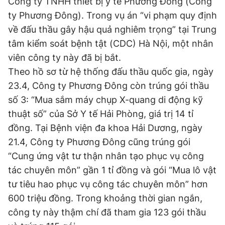
Công ty TNHH thiết bị y tế Phương Đông (Công
ty Phương Đông). Trong vụ án “vi phạm quy định
Đọc Thanh Niên trên điện thoại
về đấu thầu gây hậu quả nghiêm trọng” tại Trung
tâm kiểm soát bệnh tật (CDC) Hà Nội, một nhân
viên công ty này đã bị bắt.
Theo hồ sơ từ hệ thống đấu thầu quốc gia, ngày
Theo dõi báo trên
23.4, Công ty Phương Đông còn trúng gói thầu
số 3: “Mua sắm máy chụp X-quang di động kỹ
Hotline
Liên hệ quảng cáo
thuật số” của Sở Y tế Hải Phòng, giá trị 14 tỉ
0906 645 777
0908 780 404
đồng. Tại Bệnh viện đa khoa Hải Dương, ngày
21.4, Công ty Phương Đông cũng trúng gói
Đặt báo
Quảng cáo
RSS
Tòa soạn
Chính sách bảo
“Cung ứng vật tư thận nhân tạo phục vụ công
Tổng biên tập: Nguyễn Ngọc Toàn
tác chuyên môn” gần 1 tỉ đồng và gói “Mua lô vật
Phó tổng biên tập thường trực: Hải Thành
tư tiêu hao phục vụ công tác chuyên môn” hơn
Phó tổng biên tập: Lâm Hiếu Dũng
Phó tổng biên tập: Trần Việt Hưng
600 triệu đồng. Trong khoảng thời gian ngắn,
Tổng thư ký tòa soạn: Đức Trung
công ty này thậm chí đã tham gia 123 gói thầu
Giấy phép xuất bản số 110/GP - BTTTT cấp ngày 24.3.2020