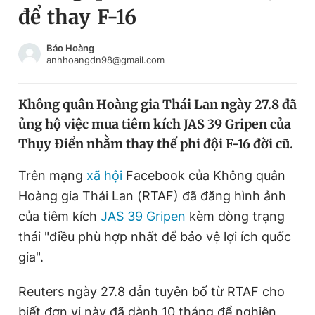
để thay F-16
Chuyên mục khác
Tin đã xem
Chào ngày mới
Tin 24h
Bảo Hoàng
anhhoangdn98@gmail.com
Đăng xuất
Tin thị trường
Tin 360
Không quân Hoàng gia Thái Lan ngày 27.8 đã
ủng hộ việc mua tiêm kích JAS 39 Gripen của
Video
Magazine
Thụy Điển nhằm thay thế phi đội F-16 đời cũ.
Trên mạng
xã hội
Facebook của Không quân
Sản phẩm khác
Hoàng gia Thái Lan (RTAF) đã đăng hình ảnh
Tiện ích
Bạn cần biết
của tiêm kích
JAS 39 Gripen
kèm dòng trạng
thái "điều phù hợp nhất để bảo vệ lợi ích quốc
gia".
Thông tin tòa soạn
Liên hệ quảng cáo
Reuters ngày 27.8 dẫn tuyên bố từ RTAF cho
biết đơn vị này đã dành 10 tháng để nghiên