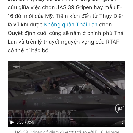
cứu giữa việc chọn JAS 39 Gripen hay mẫu F-
16 đời mới của Mỹ. Tiêm kích đến từ Thụy Điển
Đọc Thanh Niên trên điện thoại
là vũ khí được
Không quân Thái Lan
chọn.
Quyết định cuối cùng sẽ nằm ở chính phủ Thái
Lan và trên lý thuyết nguyện vọng của RTAF
có thể bị bác bỏ.
Theo dõi báo trên
Hotline
Liên hệ quảng cáo
0906 645 777
0908 780 404
Đặt báo
Quảng cáo
RSS
Tòa soạn
Chính sách bảo
Tổng biên tập: Nguyễn Ngọc Toàn
Phó tổng biên tập thường trực: Hải Thành
Phó tổng biên tập: Lâm Hiếu Dũng
C
0:00
/
D
3:59
Phó tổng biên tập: Trần Việt Hưng
Tổng thư ký tòa soạn: Đức Trung
u
u
JAS 39 Gripen có điểm gì vượt trội so với F-16, Mirage