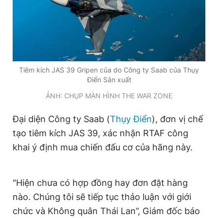
Tiêm kích JAS 39 Gripen của do Công ty Saab của Thụy
Điển Sản xuất
ẢNH: CHỤP MÀN HÌNH THE WAR ZONE
Đại diện Công ty Saab (
Thụy Điển
), đơn vị chế
tạo tiêm kích JAS 39, xác nhận RTAF công
khai ý định mua chiến đấu cơ của hãng này.
"Hiện chưa có hợp đồng hay đơn đặt hàng
nào. Chúng tôi sẽ tiếp tục thảo luận với giới
chức và Không quân Thái Lan”, Giám đốc báo