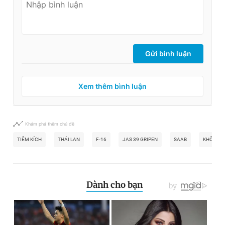
Gửi bình luận
Xem thêm bình luận
Khám phá thêm chủ đề
TIÊM KÍCH
THÁI LAN
F-16
JAS 39 GRIPEN
SAAB
KHÔNG Q