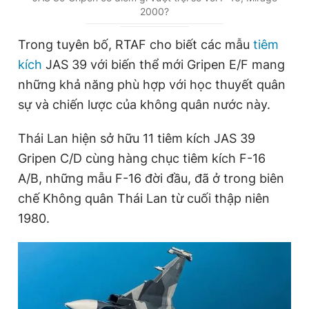
2000?
Giấy phép xuất bản số 110/GP - BTTTT cấp ngày 24.3.2020
r
r
© 2003-2026 Bản quyền thuộc về Báo Thanh Niên. Cấm sao
r
a
chép dưới mọi hình thức nếu không có sự chấp thuận bằng văn
Trong tuyên bố, RTAF cho biết các mẫu
tiêm
bản. Phát triển bởi ePi Technologies, JSC.
e
t
kích
JAS 39 với biến thể mới Gripen E/F mang
n
i
những khả năng phù hợp với học thuyết quân
t
o
sự và chiến lược của không quân nước này.
T
n
Thái Lan hiện sở hữu 11 tiêm kích JAS 39
i
Gripen C/D cùng hàng chục tiêm kích F-16
m
A/B, những mẫu F-16 đời đầu, đã ở trong biên
e
chế Không quân Thái Lan từ cuối thập niên
1980.