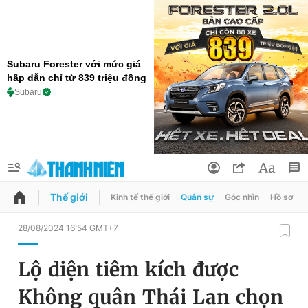
Subaru Forester với mức giá
hấp dẫn chỉ từ 839 triệu đồng
Subaru
Thế giới
Kinh tế thế giới
Quân sự
Góc nhìn
Hồ sơ
QUẢNG CÁO
ĐẶT BÁO
28/08/2024 16:54 GMT+7
Thông tin tài khoản
Lộ diện tiêm kích được
Đổi mật khẩu
Chuyên mục
Không quân Thái Lan chọn
Tin đã lưu