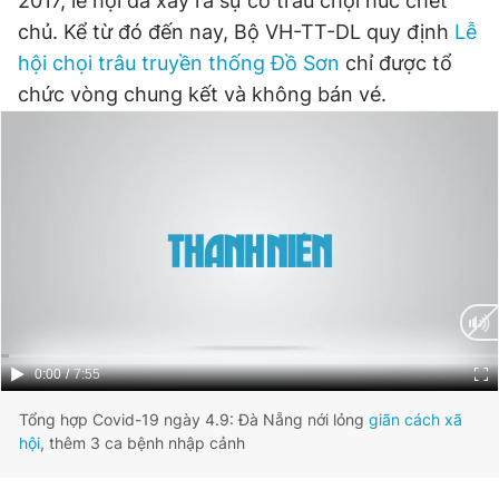
2017, lễ hội đã xảy ra sự cố trâu chọi húc chết
chủ. Kể từ đó đến nay, Bộ VH-TT-DL quy định
Lễ
hội chọi trâu truyền thống Đồ Sơn
chỉ được tổ
Đọc Thanh Niên trên điện thoại
chức vòng chung kết và không bán vé.
Theo dõi báo trên
Hotline
Liên hệ quảng cáo
0906 645 777
0908 780 404
Đặt báo
Quảng cáo
RSS
Tòa soạn
Chính sách bảo
Current
0:00
/
Duration
7:55
Tổng biên tập: Nguyễn Ngọc Toàn
Time
Tổng hợp Covid-19 ngày 4.9: Đà Nẵng nới lỏng
giãn cách xã
Phó tổng biên tập thường trực: Hải Thành
hội
, thêm 3 ca bệnh nhập cảnh
Phó tổng biên tập: Lâm Hiếu Dũng
Phó tổng biên tập: Trần Việt Hưng
Tổng thư ký tòa soạn: Đức Trung