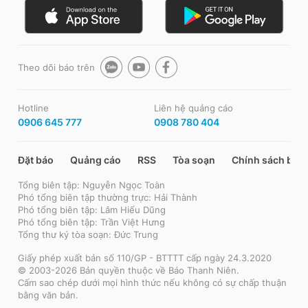
Theo dõi báo trên
Hotline
Liên hệ quảng cáo
0906 645 777
0908 780 404
Đặt báo
Quảng cáo
RSS
Tòa soạn
Chính sách bảo
Tổng biên tập: Nguyễn Ngọc Toàn
Phó tổng biên tập thường trực: Hải Thành
Phó tổng biên tập: Lâm Hiếu Dũng
Phó tổng biên tập: Trần Việt Hưng
Tổng thư ký tòa soạn: Đức Trung
Giấy phép xuất bản số 110/GP - BTTTT cấp ngày 24.3.2020
© 2003-2026 Bản quyền thuộc về Báo Thanh Niên.
Cấm sao chép dưới mọi hình thức nếu không có sự chấp thuận
bằng văn bản.