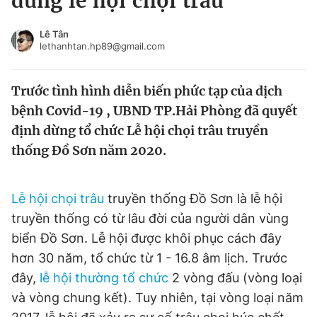
dừng lễ hội chọi trâu
Chuyên mục khác
Tin đã xem
Lê Tân
lethanhtan.hp89@gmail.com
Chào ngày mới
Tin 24h
Đăng xuất
Trước tình hình diễn biến phức tạp của dịch
Tin thị trường
Tin 360
bệnh Covid-19 , UBND TP.Hải Phòng đã quyết
định dừng tổ chức Lễ hội chọi trâu truyền
Video
Magazine
thống Đồ Sơn năm 2020.
Sản phẩm khác
Lễ hội chọi trâu
truyền thống Đồ Sơn là lễ hội
Tiện ích
Bạn cần biết
truyền thống có từ lâu đời của người dân vùng
biển Đồ Sơn. Lễ hội được khôi phục cách đây
hơn 30 năm, tổ chức từ 1 - 16.8 âm lịch. Trước
Thông tin tòa soạn
Liên hệ quảng cáo
đây,
lễ hội thường tổ chức
2 vòng đấu (vòng loại
và vòng chung kết). Tuy nhiên, tại vòng loại năm