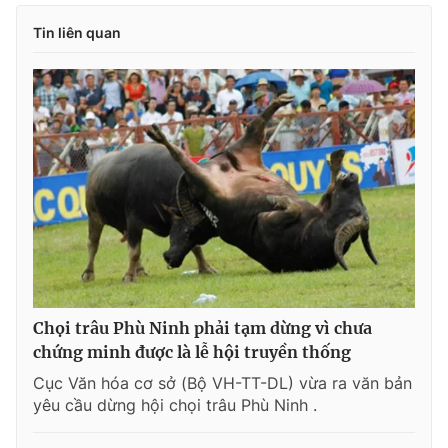
Giấy phép xuất bản số 110/GP - BTTTT cấp ngày 24.3.2020
Tin liên quan
© 2003-2026 Bản quyền thuộc về Báo Thanh Niên. Cấm sao
chép dưới mọi hình thức nếu không có sự chấp thuận bằng văn
bản. Phát triển bởi ePi Technologies, JSC.
Chọi trâu Phù Ninh phải tạm dừng vì chưa
chứng minh được là lễ hội truyền thống
Cục Văn hóa cơ sở (Bộ VH-TT-DL) vừa ra văn bản
yêu cầu dừng hội chọi trâu Phù Ninh .