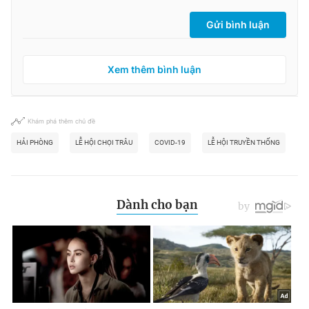
Gửi bình luận
Xem thêm bình luận
Khám phá thêm chủ đề
HẢI PHÒNG
LỄ HỘI CHỌI TRÂU
COVID-19
LỄ HỘI TRUYỀN THỐNG