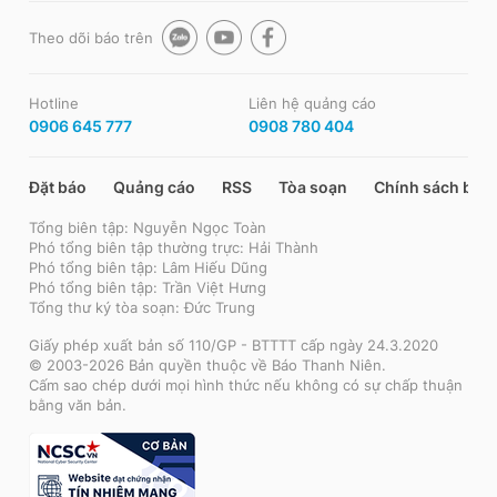
Theo dõi báo trên
Hotline
Liên hệ quảng cáo
0906 645 777
0908 780 404
Đặt báo
Quảng cáo
RSS
Tòa soạn
Chính sách bảo
Tổng biên tập: Nguyễn Ngọc Toàn
Phó tổng biên tập thường trực: Hải Thành
Phó tổng biên tập: Lâm Hiếu Dũng
Phó tổng biên tập: Trần Việt Hưng
Tổng thư ký tòa soạn: Đức Trung
Giấy phép xuất bản số 110/GP - BTTTT cấp ngày 24.3.2020
© 2003-2026 Bản quyền thuộc về Báo Thanh Niên.
Cấm sao chép dưới mọi hình thức nếu không có sự chấp thuận
bằng văn bản.