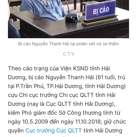
Giấy phép xuất bản số 110/GP - BTTTT cấp ngày 24.3.2020
© 2003-2026 Bản quyền thuộc về Báo Thanh Niên. Cấm sao
chép dưới mọi hình thức nếu không có sự chấp thuận bằng văn
bản. Phát triển bởi ePi Technologies, JSC.
Bị cáo Nguyễn Thanh Hải tại phiên xét xử sơ thẩm
C.T.V
Theo cáo trạng của Viện KSND tỉnh Hải
Dương, bị cáo Nguyễn Thanh Hải (61 tuổi, trú
tại P.Trần Phú, TP.Hải Dương, tỉnh Hải Dương)
cựu Chi cục trưởng Chi cục QLTT tỉnh Hải
Dương (nay là Cục QLTT tỉnh Hải Dương),
kiêm Phó giám đốc Sở Công thương tỉnh từ
ngày 10.5.2009 đến ngày 11.10.2018; giữ chức
quyền
Cục trưởng Cục QLTT
tỉnh Hải Dương