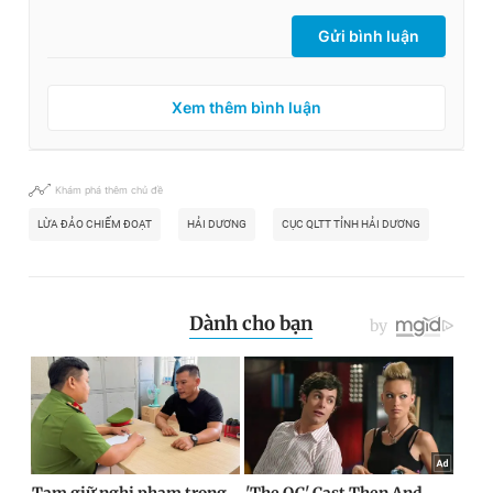
Gửi bình luận
Xem thêm bình luận
Khám phá thêm chủ đề
LỪA ĐẢO CHIẾM ĐOẠT
HẢI DƯƠNG
CỤC QLTT TỈNH HẢI DƯƠNG