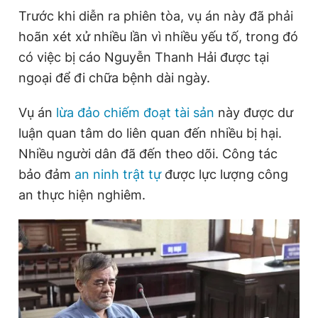
Trước khi diễn ra phiên tòa, vụ án này đã phải
hoãn xét xử nhiều lần vì nhiều yếu tố, trong đó
Đọc Thanh Niên trên điện thoại
có việc bị cáo Nguyễn Thanh Hải được tại
ngoại để đi chữa bệnh dài ngày.
Vụ án
lừa đảo chiếm đoạt tài sản
này được dư
luận quan tâm do liên quan đến nhiều bị hại.
Theo dõi báo trên
Nhiều người dân đã đến theo dõi. Công tác
bảo đảm
an ninh trật tự
được lực lượng công
Hotline
Liên hệ quảng cáo
0906 645 777
0908 780 404
an thực hiện nghiêm.
Đặt báo
Quảng cáo
RSS
Tòa soạn
Chính sách bảo
Tổng biên tập: Nguyễn Ngọc Toàn
Phó tổng biên tập thường trực: Hải Thành
Phó tổng biên tập: Lâm Hiếu Dũng
Phó tổng biên tập: Trần Việt Hưng
Tổng thư ký tòa soạn: Đức Trung