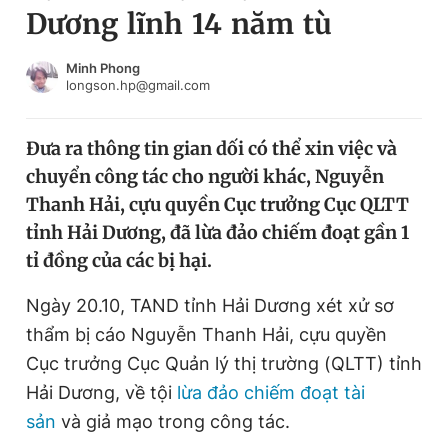
Dương lĩnh 14 năm tù
Chuyên mục khác
Tin đã xem
Chào ngày mới
Tin 24h
Minh Phong
longson.hp@gmail.com
Đăng xuất
Tin thị trường
Tin 360
Đưa ra thông tin gian dối có thể xin việc và
chuyển công tác cho người khác, Nguyễn
Video
Magazine
Thanh Hải, cựu quyền Cục trưởng Cục QLTT
tỉnh Hải Dương, đã lừa đảo chiếm đoạt gần 1
tỉ đồng của các bị hại.
Sản phẩm khác
Tiện ích
Ngày 20.10, TAND tỉnh Hải Dương xét xử sơ
Bạn cần biết
thẩm bị cáo Nguyễn Thanh Hải, cựu quyền
Cục trưởng Cục Quản lý thị trường (QLTT) tỉnh
Thông tin tòa soạn
Liên hệ quảng cáo
Hải Dương, về tội
lừa đảo chiếm đoạt tài
sản
và giả mạo trong công tác.