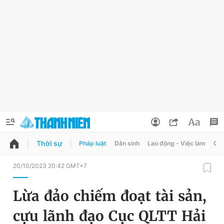
Thời sự
Pháp luật
Dân sinh
Lao động - Việc làm
Quy
QUẢNG CÁO
ĐẶT BÁO
20/10/2023 20:42 GMT+7
Thông tin tài khoản
Lừa đảo chiếm đoạt tài sản,
Đổi mật khẩu
Chuyên mục
cựu lãnh đạo Cục QLTT Hải
Tin đã lưu