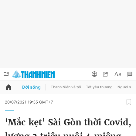
Đời sống
Thanh Niên và tôi
Tết yêu thương
Người sốn
QUẢNG CÁO
ĐẶT BÁO
20/07/2021 19:35 GMT+7
Thông tin tài khoản
'Mắc kẹt’ Sài Gòn thời Covid,
Đổi mật khẩu
Chuyên mục
Tin đã lưu