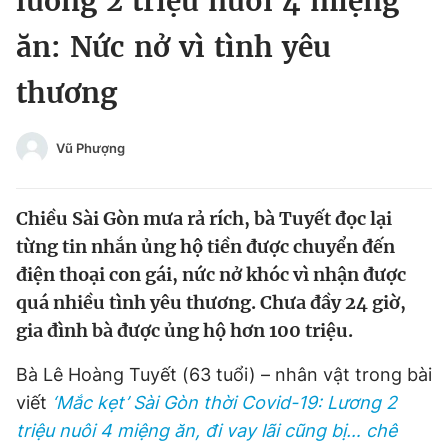
lương 2 triệu nuôi 4 miệng
Chuyên mục khác
ăn: Nức nở vì tình yêu
Tin đã xem
Chào ngày mới
Tin 24h
thương
Đăng xuất
Tin thị trường
Tin 360
Vũ Phượng
Video
Magazine
Chiều Sài Gòn mưa rả rích, bà Tuyết đọc lại
từng tin nhắn ủng hộ tiền được chuyển đến
Sản phẩm khác
điện thoại con gái, nức nở khóc vì nhận được
quá nhiều tình yêu thương. Chưa đầy 24 giờ,
Tiện ích
Bạn cần biết
gia đình bà được ủng hộ hơn 100 triệu.
Thông tin tòa soạn
Liên hệ quảng cáo
Bà Lê Hoàng Tuyết (63 tuổi) – nhân vật trong bài
viết
‘Mắc kẹt’ Sài Gòn thời Covid-19: Lương 2
triệu nuôi 4 miệng ăn, đi vay lãi cũng bị… chê