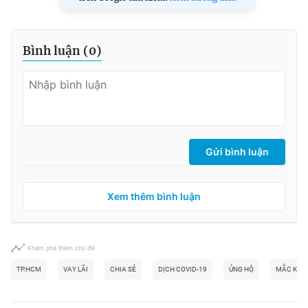
Bình luận (
0
)
Gửi bình luận
Xem thêm bình luận
Khám phá thêm chủ đề
TP.HCM
VAY LÃI
CHIA SẺ
DỊCH COVID-19
ỦNG HỘ
MẮC KẸT 