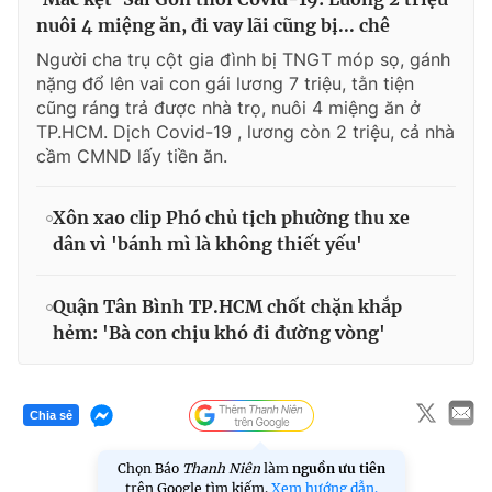
nuôi 4 miệng ăn, đi vay lãi cũng bị... chê
Người cha trụ cột gia đình bị TNGT móp sọ, gánh
nặng đổ lên vai con gái lương 7 triệu, tằn tiện
cũng ráng trả được nhà trọ, nuôi 4 miệng ăn ở
TP.HCM. Dịch Covid-19 , lương còn 2 triệu, cả nhà
cầm CMND lấy tiền ăn.
Xôn xao clip Phó chủ tịch phường thu xe
dân vì 'bánh mì là không thiết yếu'
Quận Tân Bình TP.HCM chốt chặn khắp
hẻm: 'Bà con chịu khó đi đường vòng'
Chia sẻ
Chọn Báo
Thanh Niên
làm
nguồn ưu tiên
trên Google tìm kiếm.
Xem hướng dẫn.