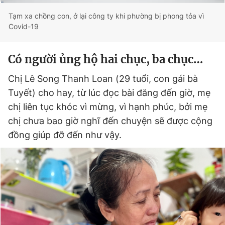
Current
0:01
/
Duration
3:34
Tạm xa chồng con, ở lại công ty khi phường bị phong tỏa vì
Covid-19
Time
Có người ủng hộ hai chục, ba chục…
Chị Lê Song Thanh Loan (29 tuổi, con gái bà
Tuyết) cho hay, từ lúc đọc bài đăng đến giờ, mẹ
chị liên tục khóc vì mừng, vì hạnh phúc, bởi mẹ
chị chưa bao giờ nghĩ đến chuyện sẽ được cộng
đồng giúp đỡ đến như vậy.