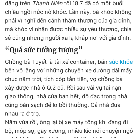
đăng trên
Thanh Niên
tối 18.7 đã có một buổi
chiều ngồi nức nở khóc. Lần này, bà khóc không
phải vì nghĩ đến cảnh thảm thương của gia đình,
Đọc Thanh Niên trên điện thoại
mà khóc vì nhận được nhiều sự yêu thương, chia
sẻ cũng những người xa lạ khắp nơi với gia đình.
“Quá sức tưởng tượng”
Theo dõi báo trên
Chồng bà Tuyết là tài xế container, bán
sức khỏe
bên vô lăng với những chuyến xe đường dài mấy
Hotline
Liên hệ quảng cáo
chục năm trời, tích cóp tằn tiện, vợ chồng bà
0906 645 777
0908 780 404
xây được nhà ở Q.2 cũ. Rồi sau vài vụ tai nạn
giao thông, nhà cửa bán hết, đồ đạc trong nhà
Đặt báo
Quảng cáo
RSS
Tòa soạn
Chính sách bảo
cũng bán sạch để lo bồi thường. Cả nhà đưa
Tổng biên tập: Nguyễn Ngọc Toàn
nhau ra ở trọ.
Phó tổng biên tập thường trực: Hải Thành
Năm vừa rồi, ông lại bị xe máy tông khi đang đi
Phó tổng biên tập: Lâm Hiếu Dũng
Phó tổng biên tập: Trần Việt Hưng
bộ, móp sọ, gãy xương, nhiều lúc nói chuyện ngô
Tổng thư ký tòa soạn: Đức Trung