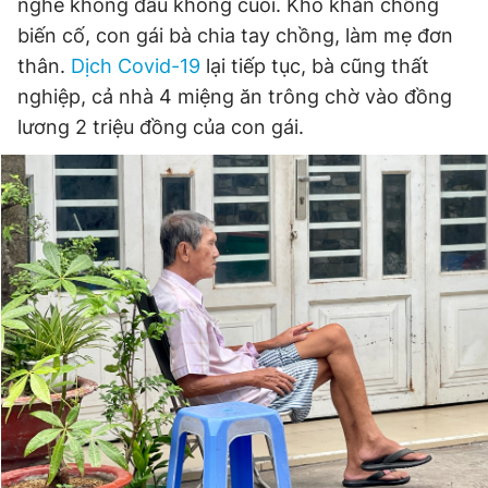
nghê không đầu không cuối. Khó khăn chồng
Giấy phép xuất bản số 110/GP - BTTTT cấp ngày 24.3.2020
biến cố, con gái bà chia tay chồng, làm mẹ đơn
© 2003-2026 Bản quyền thuộc về Báo Thanh Niên. Cấm sao
chép dưới mọi hình thức nếu không có sự chấp thuận bằng văn
thân.
Dịch Covid-19
lại tiếp tục, bà cũng thất
bản. Phát triển bởi ePi Technologies, JSC.
nghiệp, cả nhà 4 miệng ăn trông chờ vào đồng
lương 2 triệu đồng của con gái.