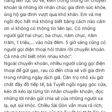
hàng liên tục đổ về, kèm trong thông tin chuyển
khoản là những lời nhắn chúc gia đình sức khỏe,
ủng hộ gia đình vượt qua khó khăn. Em và mẹ
ngồi đọc hết mà không biết bằng cách nào cảm
ơn vì không có thông tin liên lạc. Có những
người gửi hai chục, ba chục, năm chục, năm
trăm, 1 triệu,… vào nửa đêm. 5 giờ sáng cũng có
người gọi điện thoại hỏi thăm rồi chuyển khoản.
Cả nhà chỉ biết nhìn nhau khóc”.
Ngoài chuyển khoản, nhiều người cũng gọi điện
thoại để gửi gạo, rau củ đến chia sẻ với gia đình
trong những ngày dịch giã. Căn trọ nhỏ xíu giờ
chất đầy đồ tiếp tế, bà Tuyết ngồi ngay góc cửa,
kéo đi kéo lại từng tin nhắn chuyển khoản, đọc
những lời nhắn gửi chia sẻ của những người xa
lạ, sụt sùi khóc. Chiều Sài Gòn vẫn mưa rả rích,