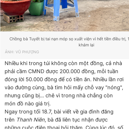
Chồng bà Tuyết bị tai nạn móp sọ xuất viện vì hết tiền điều trị, 
khám lại
ẢNH: VŨ PHƯỢNG
Nhiều khi trong túi không còn một đồng, cả nhà
phải cầm CMND được 200.000 đồng, mỗi tuần
đóng lời 50.000 đồng để có tiền ăn. Nhiều lần rơi
vào đường cùng, bà tìm hỏi mấy chỗ vay "nóng",
nhưng cũng bị… chê vì trong nhà chẳng còn
món đồ nào giá trị.
Ngay trong tối 18.7, bài viết về gia đình đăng
trên
Thanh Niên
, bà đã liên tục nhận được
những cuộc điện thoại hỏi thăm. Cùng lúc đó, số