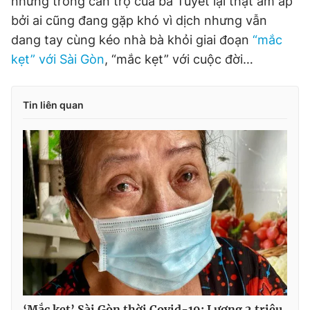
nhưng trong căn trọ của bà Tuyết lại thật ấm áp
bởi ai cũng đang gặp khó vì dịch nhưng vẫn
dang tay cùng kéo nhà bà khỏi giai đoạn
“mắc
kẹt” với Sài Gòn
, “mắc kẹt” với cuộc đời…
Tin liên quan
‘Mắc kẹt’ Sài Gòn thời Covid-19: Lương 2 triệu