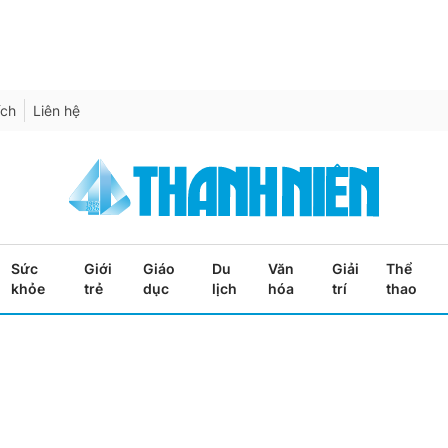
ích
Liên hệ
Sức
Giới
Giáo
Du
Văn
Giải
Thể
khỏe
trẻ
dục
lịch
hóa
trí
thao