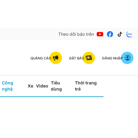
Theo dõi báo trên
QUẢNG CÁO
ĐẶT BÁO
ĐĂNG NHẬP
Công
Tiêu
Thời trang
Xe
Video
nghệ
dùng
trẻ