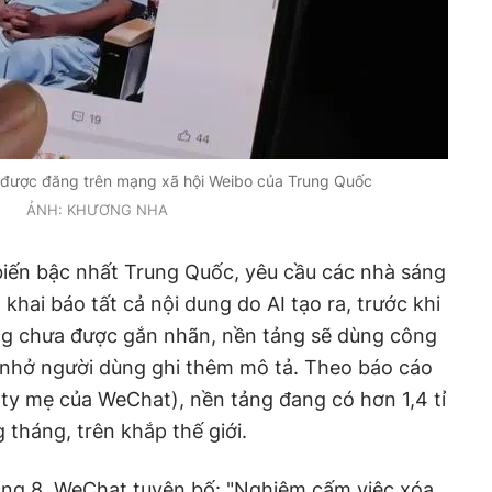
 được đăng trên mạng xã hội Weibo của Trung Quốc
ẢNH: KHƯƠNG NHA
iến bậc nhất Trung Quốc, yêu cầu các nhà sáng
khai báo tất cả nội dung do AI tạo ra, trước khi
ung chưa được gắn nhãn, nền tảng sẽ dùng công
 nhở người dùng ghi thêm mô tả. Theo báo cáo
ty mẹ của WeChat), nền tảng đang có hơn 1,4 tỉ
tháng, trên khắp thế giới.
áng 8, WeChat tuyên bố: "Nghiêm cấm việc xóa,