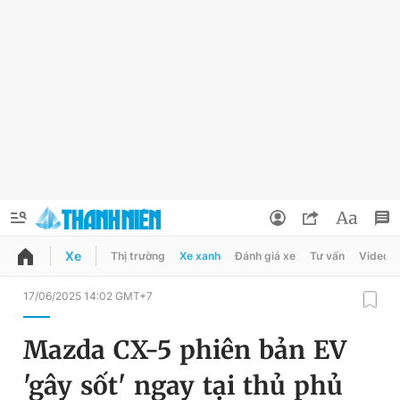
Xe
Thị trường
Xe xanh
Đánh giá xe
Tư vấn
Video
QUẢNG CÁO
ĐẶT BÁO
17/06/2025 14:02 GMT+7
Thông tin tài khoản
Mazda CX-5 phiên bản EV
Đổi mật khẩu
Chuyên mục
'gây sốt' ngay tại thủ phủ
Tin đã lưu