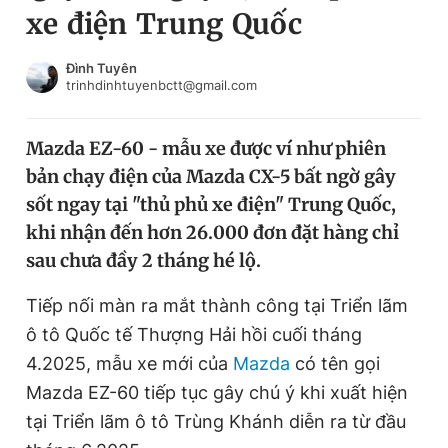
xe điện Trung Quốc
Chuyên mục khác
Tin đã xem
Chào ngày mới
Tin 24h
Đình Tuyên
trinhdinhtuyenbctt@gmail.com
Đăng xuất
Tin thị trường
Tin 360
Mazda EZ-60 - mẫu xe được ví như phiên
bản chạy điện của Mazda CX-5 bất ngờ gây
Video
Magazine
sốt ngay tại "thủ phủ xe điện" Trung Quốc,
khi nhận đến hơn 26.000 đơn đặt hàng chỉ
sau chưa đầy 2 tháng hé lộ.
Sản phẩm khác
Tiện ích
Tiếp nối màn ra mắt thành công tại Triển lãm
Bạn cần biết
ô tô Quốc tế Thượng Hải hồi cuối tháng
4.2025, mẫu xe mới của
Mazda
có tên gọi
Thông tin tòa soạn
Liên hệ quảng cáo
Mazda EZ-60 tiếp tục gây chú ý khi xuất hiện
tại Triển lãm ô tô Trùng Khánh diễn ra từ đầu