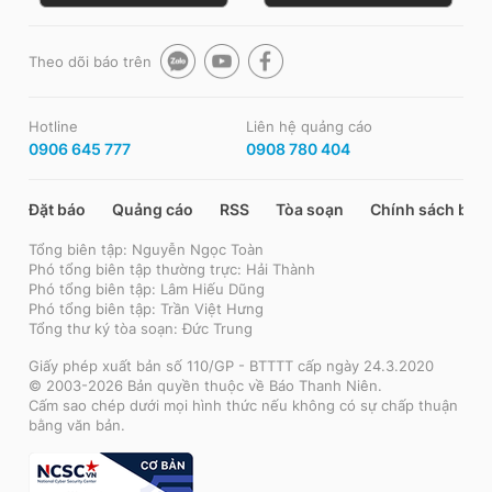
Theo dõi báo trên
Hotline
Liên hệ quảng cáo
0906 645 777
0908 780 404
Đặt báo
Quảng cáo
RSS
Tòa soạn
Chính sách bảo
Tổng biên tập: Nguyễn Ngọc Toàn
Phó tổng biên tập thường trực: Hải Thành
Phó tổng biên tập: Lâm Hiếu Dũng
Phó tổng biên tập: Trần Việt Hưng
Tổng thư ký tòa soạn: Đức Trung
Giấy phép xuất bản số 110/GP - BTTTT cấp ngày 24.3.2020
© 2003-2026 Bản quyền thuộc về Báo Thanh Niên.
Cấm sao chép dưới mọi hình thức nếu không có sự chấp thuận
bằng văn bản.