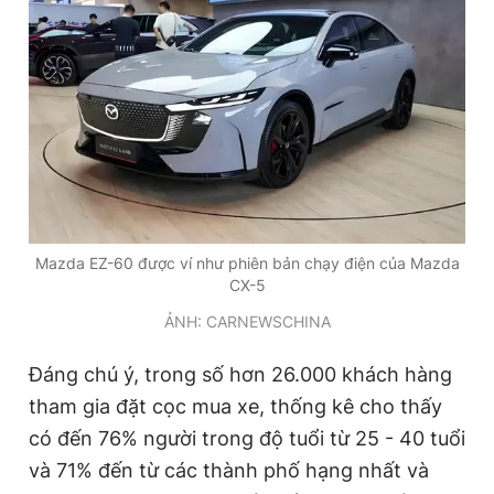
Giấy phép xuất bản số 110/GP - BTTTT cấp ngày 24.3.2020
© 2003-2026 Bản quyền thuộc về Báo Thanh Niên. Cấm sao
chép dưới mọi hình thức nếu không có sự chấp thuận bằng văn
bản. Phát triển bởi ePi Technologies, JSC.
Mazda EZ-60 được ví như phiên bản chạy điện của Mazda
CX-5
ẢNH: CARNEWSCHINA
Đáng chú ý, trong số hơn 26.000 khách hàng
tham gia đặt cọc mua xe, thống kê cho thấy
có đến 76% người trong độ tuổi từ 25 - 40 tuổi
và 71% đến từ các thành phố hạng nhất và