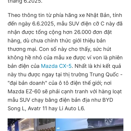
tháng 6.2025.
Theo thông tin từ phía hãng xe Nhật Bản, tính
Đọc Thanh Niên trên điện thoại
đến ngày 6.6.2025, mẫu SUV điện cỡ C này đã
nhận được tổng cộng hơn 26.000 đơn đặt
hàng, dù chưa chính thức giới thiệu bản
thương mại. Con số này cho thấy, sức hút
Theo dõi báo trên
không hề nhỏ của mẫu xe được ví von là phiên
bản điện của
Mazda CX-5
. Nhất là khi kết quả
Hotline
Liên hệ quảng cáo
này thu được ngay tại thị trường Trung Quốc -
0906 645 777
0908 780 404
"đại bản doanh" của ô tô điện thế giới; nơi
Mazda EZ-60 sẽ phải cạnh tranh với hàng loạt
Đặt báo
Quảng cáo
RSS
Tòa soạn
Chính sách bảo
mẫu SUV chạy bằng điện bản địa như BYD
Tổng biên tập: Nguyễn Ngọc Toàn
Song L, Avatr 11 hay Li Auto L6.
Phó tổng biên tập thường trực: Hải Thành
Phó tổng biên tập: Lâm Hiếu Dũng
Phó tổng biên tập: Trần Việt Hưng
Tổng thư ký tòa soạn: Đức Trung