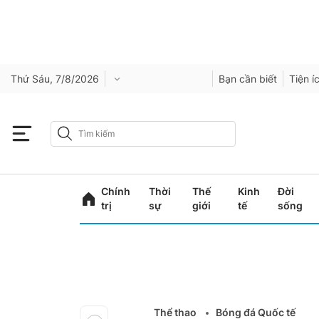
Thứ Sáu, 7/8/2026
Bạn cần biết
Tiện í
Chính
Thời
Thế
Kinh
Đời
trị
sự
giới
tế
sống
Thể thao
Bóng đá Quốc tế