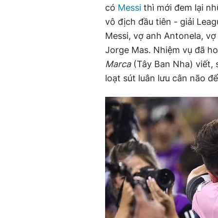
có
Messi
thì mới đem lại nh
vô địch đầu tiên - giải Lea
Messi, vợ anh Antonela, 
Jorge Mas. Nhiệm vụ đã hoà
Marca
(Tây Ban Nha) viết, 
loạt sút luân lưu cân não đ