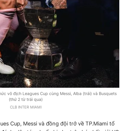
ức vô địch Leagues Cup cùng Messi, Alba (trái) và Busquets
(thứ 2 từ trái qua)
CLB INTER MIAMI
ues Cup, Messi và đồng đội trở về TP.Miami tổ