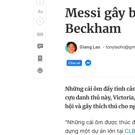
Messi gây b
Beckham
Giang Lao
- tonylaoho@gm
Chia sẻ
Những cái ôm đầy tình cả
cựu danh thủ này, Victori
hội và gây thích thú cho n
"Những cái ôm được thúc đ
dựng một dự án lớn tại
CLB