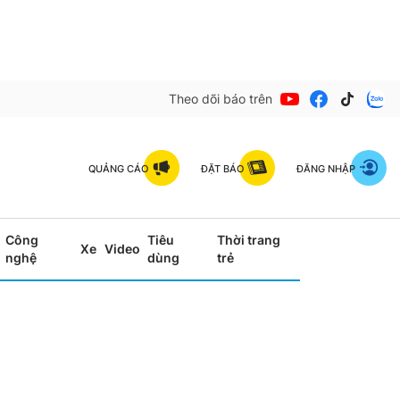
Theo dõi báo trên
QUẢNG CÁO
ĐẶT BÁO
ĐĂNG NHẬP
Công
Tiêu
Thời trang
Xe
Video
nghệ
dùng
trẻ