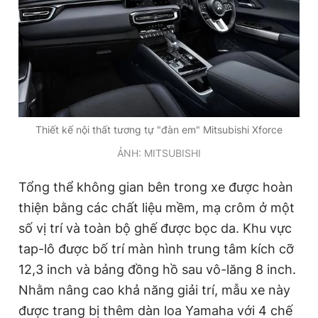
Thiết kế nội thất tương tự "đàn em" Mitsubishi Xforce
ẢNH: MITSUBISHI
Tổng thể không gian bên trong xe được hoàn
thiện bằng các chất liệu mềm, mạ crôm ở một
số vị trí và toàn bộ ghế được bọc da. Khu vực
tap-lô được bố trí màn hình trung tâm kích cỡ
12,3 inch và bảng đồng hồ sau vô-lăng 8 inch.
Nhằm nâng cao khả năng giải trí, mẫu xe này
được trang bị thêm dàn loa Yamaha với 4 chế