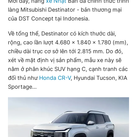
Mới đây, hãng
xe Nhật
Bản đã chính thức trình
làng Mitsubishi Destinator - bản thương mại
của DST Concept tại Indonesia.
Đọc Thanh Niên trên điện thoại
Về tổng thể, Destinator có kích thước dài,
rộng, cao lần lượt 4.680 x 1.840 x 1.780 (mm),
chiều dài trục cơ sở lên tới 2.815 mm. Do đó,
Theo dõi báo trên
xét về mặt định vị sản phẩm, mẫu xe này sẽ
nằm ở phân khúc SUV hạng C, cạnh tranh các
Hotline
Liên hệ quảng cáo
đối thủ như
Honda CR-V
, Hyundai Tucson, KIA
0906 645 777
0908 780 404
Sportage...
Đặt báo
Quảng cáo
RSS
Tòa soạn
Chính sách bảo
Tổng biên tập: Nguyễn Ngọc Toàn
Phó tổng biên tập thường trực: Hải Thành
Phó tổng biên tập: Lâm Hiếu Dũng
Phó tổng biên tập: Trần Việt Hưng
Tổng thư ký tòa soạn: Đức Trung