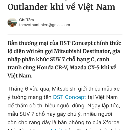
Outlander khi về Việt Nam
Chuyên mục khác
Tin đã xem
Chào ngày mới
Tin 24h
Chí Tâm
tamvothanhnien@gmail.com
Đăng xuất
Tin thị trường
Tin 360
Bản thương mại của DST Concept chính thức
lộ diện với tên gọi Mitsubishi Destinator, gia
Video
Magazine
nhập phân khúc SUV 7 chỗ hạng C, cạnh
tranh cùng Honda CR-V, Mazda CX-5 khi về
Việt Nam.
Sản phẩm khác
Tiện ích
Tháng 6 vừa qua, Mitsubishi giới thiệu mẫu xe
Bạn cần biết
ý tưởng mang tên
DST Concept
tại Việt Nam
để thăm dò thị hiếu người dùng. Ngay lập tức,
Thông tin tòa soạn
Liên hệ quảng cáo
mẫu SUV 7 chỗ này gây chú ý, nhiều người
còn cho rằng đây là bản phóng to của Xforce.