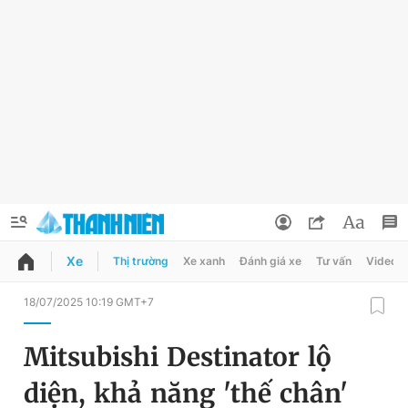
Xe
Thị trường
Xe xanh
Đánh giá xe
Tư vấn
Video
QUẢNG CÁO
ĐẶT BÁO
18/07/2025 10:19 GMT+7
Thông tin tài khoản
Mitsubishi Destinator lộ
Đổi mật khẩu
Chuyên mục
diện, khả năng 'thế chân'
Tin đã lưu