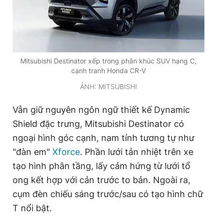
Giấy phép xuất bản số 110/GP - BTTTT cấp ngày 24.3.2020
© 2003-2026 Bản quyền thuộc về Báo Thanh Niên. Cấm sao
chép dưới mọi hình thức nếu không có sự chấp thuận bằng văn
bản. Phát triển bởi ePi Technologies, JSC.
Mitsubishi Destinator xếp trong phân khúc SUV hạng C,
cạnh tranh Honda CR-V
ẢNH: MITSUBISHI
Vẫn giữ nguyên ngôn ngữ thiết kế Dynamic
Shield đặc trưng, Mitsubishi Destinator có
ngoại hình góc cạnh, nam tính tương tự như
"đàn em"
Xforce
. Phần lưới tản nhiệt trên xe
tạo hình phân tầng, lấy cảm hứng từ lưới tổ
ong kết hợp với cản trước to bản. Ngoài ra,
cụm đèn chiếu sáng trước/sau có tạo hình chữ
T nổi bật.