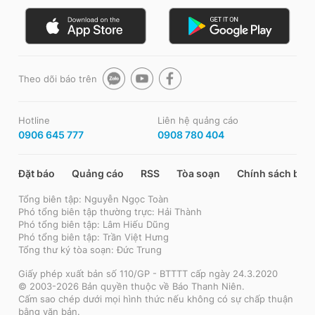
Theo dõi báo trên
Hotline
Liên hệ quảng cáo
0906 645 777
0908 780 404
Đặt báo
Quảng cáo
RSS
Tòa soạn
Chính sách bảo
Tổng biên tập: Nguyễn Ngọc Toàn
Phó tổng biên tập thường trực: Hải Thành
Phó tổng biên tập: Lâm Hiếu Dũng
Phó tổng biên tập: Trần Việt Hưng
Tổng thư ký tòa soạn: Đức Trung
Giấy phép xuất bản số 110/GP - BTTTT cấp ngày 24.3.2020
© 2003-2026 Bản quyền thuộc về Báo Thanh Niên.
Cấm sao chép dưới mọi hình thức nếu không có sự chấp thuận
bằng văn bản.