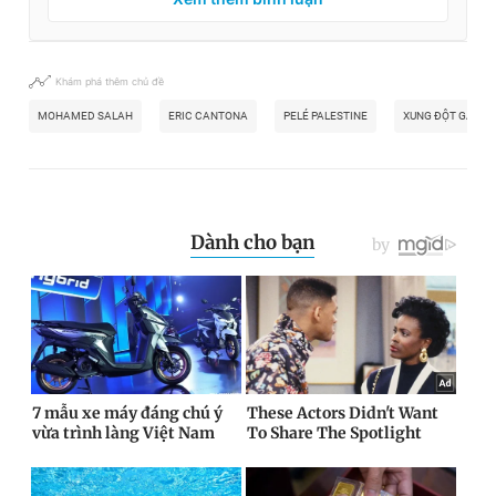
Khám phá thêm chủ đề
MOHAMED SALAH
ERIC CANTONA
PELÉ PALESTINE
XUNG ĐỘT GAZA