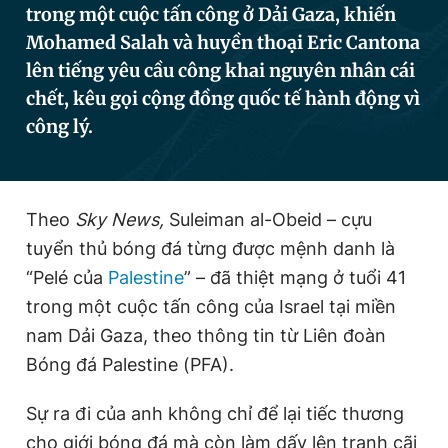
trong một cuộc tấn công ở Dải Gaza, khiến
Mohamed Salah và huyền thoại Eric Cantona
lên tiếng yêu cầu công khai nguyên nhân cái
Đọc Thanh Niên trên điện thoại
chết, kêu gọi cộng đồng quốc tế hành động vì
công lý.
Theo dõi báo trên
Theo
Sky News,
Suleiman al-Obeid – cựu
tuyển thủ bóng đá từng được mệnh danh là
Hotline
Liên hệ quảng cáo
0906 645 777
0908 780 404
“Pelé của
Palestine
” – đã thiệt mạng ở tuổi 41
trong một cuộc tấn công của Israel tại miền
Đặt báo
Quảng cáo
RSS
Tòa soạn
Chính sách bảo
nam Dải Gaza, theo thông tin từ Liên đoàn
Tổng biên tập: Nguyễn Ngọc Toàn
Bóng đá Palestine (PFA).
Phó tổng biên tập thường trực: Hải Thành
Phó tổng biên tập: Lâm Hiếu Dũng
Sự ra đi của anh không chỉ để lại tiếc thương
Phó tổng biên tập: Trần Việt Hưng
Tổng thư ký tòa soạn: Đức Trung
cho giới bóng đá mà còn làm dấy lên tranh cãi