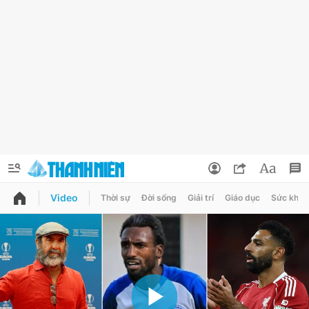
Video
Thời sự
Đời sống
Giải trí
Giáo dục
Sức khỏe
QUẢNG CÁO
ĐẶT BÁO
Thông tin tài khoản
Đổi mật khẩu
Chuyên mục
Tin đã lưu