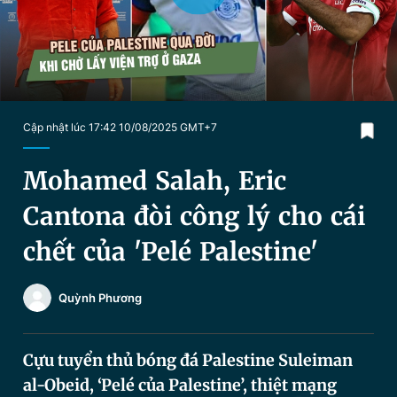
Chuyên mục khác
Tin đã xem
Chào ngày mới
Tin 24h
Đăng xuất
Tin thị trường
Tin 360
Cập nhật lúc 17:42 10/08/2025 GMT+7
Video
Magazine
Mohamed Salah, Eric
Cantona đòi công lý cho cái
Sản phẩm khác
chết của 'Pelé Palestine'
Tiện ích
Bạn cần biết
Quỳnh Phương
Thông tin tòa soạn
Liên hệ quảng cáo
Cựu tuyển thủ bóng đá Palestine Suleiman
al-Obeid, ‘Pelé của Palestine’, thiệt mạng