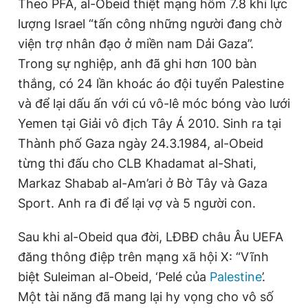
Theo PFA, al-Obeid thiệt mạng hôm 7.8 khi lực
e
t
lượng Israel “tấn công những người đang chờ
n
i
viện trợ nhân đạo ở miền nam Dải Gaza”.
t
o
Trong sự nghiệp, anh đã ghi hơn 100 bàn
T
n
thắng, có 24 lần khoác áo đội tuyển Palestine
i
và để lại dấu ấn với cú vô-lê móc bóng vào lưới
m
Yemen tại Giải vô địch Tây Á 2010. Sinh ra tại
Thành phố Gaza ngày 24.3.1984, al-Obeid
e
từng thi đấu cho CLB Khadamat al-Shati,
Markaz Shabab al-Am’ari ở Bờ Tây và Gaza
Sport. Anh ra đi để lại vợ và 5 người con.
Sau khi al-Obeid qua đời, LĐBĐ châu Âu UEFA
đăng thông điệp trên mạng xã hội X: “Vĩnh
biệt Suleiman al-Obeid, ‘Pelé của
Palestine
’.
Một tài năng đã mang lại hy vọng cho vô số