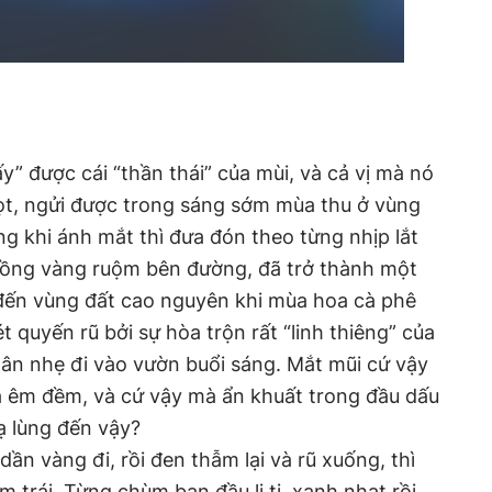
ấy” được cái “thần thái” của mùi, và cả vị mà nó
gọt, ngửi được trong sáng sớm mùa thu ở vùng
 khi ánh mắt thì đưa đón theo từng nhịp lắt
ồng vàng ruộm bên đường, đã trở thành một
 đến vùng đất cao nguyên khi mùa hoa cà phê
t quyến rũ bởi sự hòa trộn rất “linh thiêng” của
ân nhẹ đi vào vườn buổi sáng. Mắt mũi cứ vậy
 êm đềm, và cứ vậy mà ẩn khuất trong đầu dấu
lạ lùng đến vậy?
n vàng đi, rồi đen thẫm lại và rũ xuống, thì
 trái. Từng chùm ban đầu li ti, xanh nhạt rồi