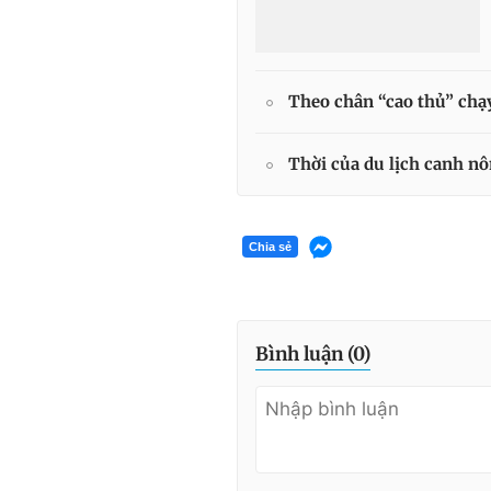
Theo chân “cao thủ” chạ
Thời của du lịch canh n
Chia sẻ
Bình luận (
0
)