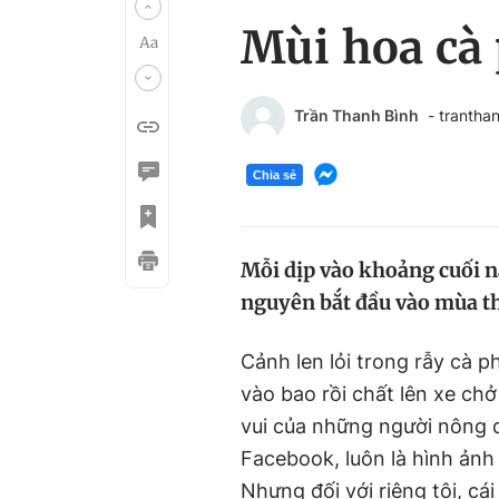
Mùi hoa cà
Trần Thanh Bình
- tranth
Chia sẻ
Mỗi dịp vào khoảng cuối nă
nguyên bắt đầu vào mùa th
Cảnh len lỏi trong rẫy cà p
vào bao rồi chất lên xe chở
vui của những người nông 
Facebook, luôn là hình ảnh 
Nhưng đối với riêng tôi, cái