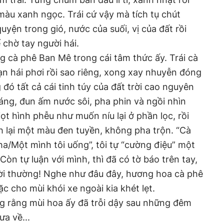
màu xanh ngọc. Trái cứ vậy mà tích tụ chút
uyện trong gió, nước của suối, vị của đất rồi
chờ tay người hái.
g cà phê Ban Mê trong cái tâm thức ấy. Trái cà
n hái phơi rồi sao riêng, xong xay nhuyễn đóng
 đó tất cả cái tinh túy của đất trời cao nguyên
áng, đun ấm nước sôi, pha phin và ngồi nhìn
iọt hình phễu như muốn níu lại ở phần lọc, rồi
h lại một màu đen tuyền, không pha trộn. “Cà
ha/Một mình tôi uống”, tôi tự “cường điệu” một
Còn tự luận với mình, thì đã có tờ báo trên tay,
đời thường! Nghe như đâu đây, hương hoa cà phê
c cho mùi khói xe ngoài kia khét lẹt.
ng rằng mùi hoa ấy đã trỗi dậy sau những đêm
ưa về...