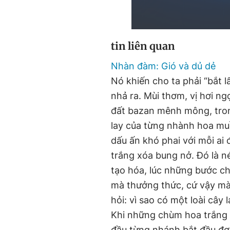
tin liên quan
Nhàn đàm: Gió và dủ dẻ
Nó khiến cho ta phải “bắt l
nhả ra. Mùi thơm, vị hơi n
đất bazan mênh mông, trong
lay của từng nhành hoa mu
dấu ấn khó phai với mỗi ai
trắng xóa bung nở. Đó là né
tạo hóa, lúc những bước ch
mà thưởng thức, cứ vậy mà
hỏi: vì sao có một loài cây 
Khi những chùm hoa trắng dầ
đầu từng nhánh bắt đầu đơm