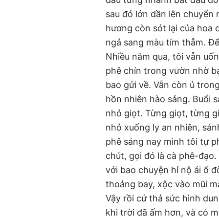
sau đó lớn dần lên chuyển 
hương còn sót lại của hoa q
ngả sang màu tím thẫm. Để 
Nhiều năm qua, tôi vẫn uốn
phê chín trong vườn nhờ bạ
bao gửi về. Vẫn còn ủ trong
hồn nhiên hào sảng. Buổi s
nhỏ giọt. Từng giọt, từng g
nhỏ xuống ly an nhiên, sán
phê sáng nay mình tôi tự p
chút, gọi đó là cà phê-đạo. 
với bao chuyện hỉ nộ ái ố 
thoảng bay, xộc vào mũi mặ
Vậy rồi cứ thả sức hình du
khi trời đã ấm hơn, và có m