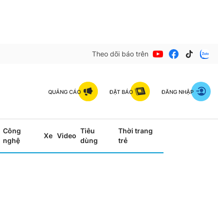
Theo dõi báo trên
QUẢNG CÁO
ĐẶT BÁO
ĐĂNG NHẬP
Công
Tiêu
Thời trang
Xe
Video
nghệ
dùng
trẻ