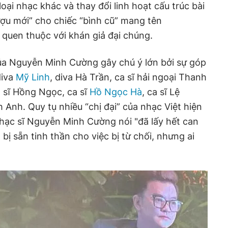
loại nhạc khác và thay đổi linh hoạt cấu trúc bài
rượu mới” cho chiếc “bình cũ” mang tên
á quen thuộc với khán giả đại chúng.
a Nguyễn Minh Cường gây chú ý lớn bởi sự góp
diva
Mỹ Linh
, diva Hà Trần, ca sĩ hải ngoại Thanh
 sĩ Hồng Ngọc, ca sĩ
Hồ Ngọc Hà
, ca sĩ Lệ
Anh. Quy tụ nhiều “chị đại” của nhạc Việt hiện
hạc sĩ Nguyễn Minh Cường nói "đã lấy hết can
ị sẵn tinh thần cho việc bị từ chối, nhưng ai