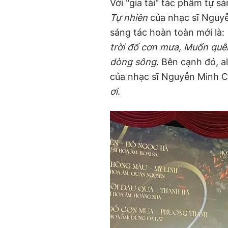
Với "gia tài" tác phẩm tự s
Tự nhiên
của nhạc sĩ Nguyễ
sáng tác hoàn toàn mới là:
trời đổ cơn mưa, Muốn qu
dòng sông
. Bên cạnh đó, a
của nhạc sĩ Nguyễn Minh 
ơi
.