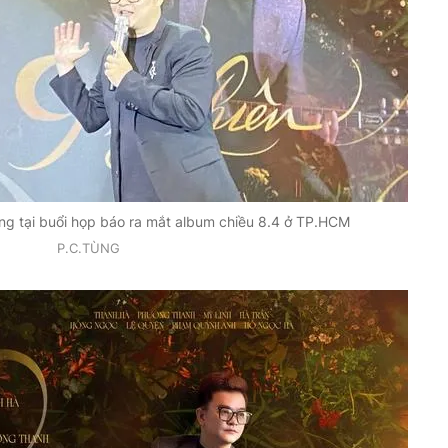
g tại buổi họp báo ra mắt album chiều 8.4 ở TP.HCM
P.C.TÙNG