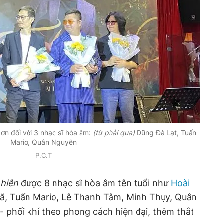
n đối với 3 nhạc sĩ hòa âm:
(từ phải qua)
Dũng Đà Lạt, Tuấn
Mario, Quân Nguyễn
P.C.T
hiên
được 8 nhạc sĩ hòa âm tên tuổi như
Hoài
ã, Tuấn Mario, Lê Thanh Tâm, Minh Thụy, Quân
- phối khí theo phong cách hiện đại, thêm thắt