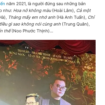
iến
năm 2021, là người đứng sau những bản
op như:
Hoa nở không màu
(Hoài Lâm),
Cả một
à),
Tháng mấy em nhớ anh
(Hà Anh Tuấn),
Chỉ
điều gì sao không nói cùng anh
(Trung Quân),
n thế
(Noo Phước Thịnh)...