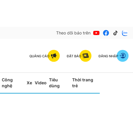
Theo dõi báo trên
QUẢNG CÁO
ĐẶT BÁO
ĐĂNG NHẬP
Công
Tiêu
Thời trang
Xe
Video
nghệ
dùng
trẻ