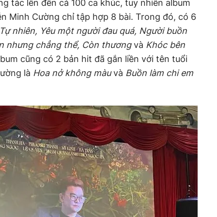
áng tác lên đến cả 100 ca khúc, tuy nhiên album
n Minh Cường chỉ tập hợp 8 bài. Trong đó, có 6
Tự nhiên, Yêu một người đau quá, Người buồn
ên nhưng chẳng thể, Còn thương
và
Khóc bên
lbum cũng có 2 bản hit đã gắn liền với tên tuổi
Cường là
Hoa nở không màu
và
Buồn làm chi em