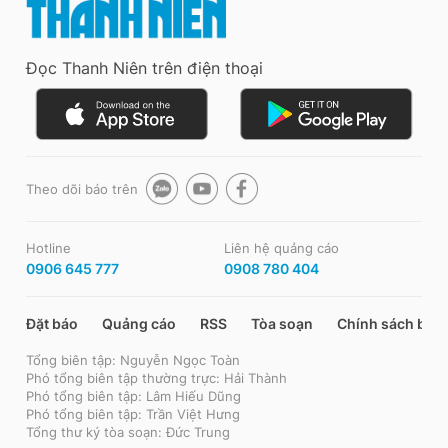
Đọc Thanh Niên trên điện thoại
Theo dõi báo trên
Hotline
Liên hệ quảng cáo
0906 645 777
0908 780 404
Đặt báo
Quảng cáo
RSS
Tòa soạn
Chính sách bảo
Tổng biên tập: Nguyễn Ngọc Toàn
Phó tổng biên tập thường trực: Hải Thành
Phó tổng biên tập: Lâm Hiếu Dũng
Phó tổng biên tập: Trần Việt Hưng
Tổng thư ký tòa soạn: Đức Trung