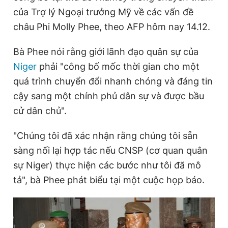
của Trợ lý Ngoại trưởng Mỹ về các vấn đề
châu Phi Molly Phee, theo AFP hôm nay 14.12.
Đọc Thanh Niên trên điện thoại
Bà Phee nói rằng giới lãnh đạo quân sự của
Niger
phải "công bố mốc thời gian cho một
quá trình chuyển đổi nhanh chóng và đáng tin
cậy sang một chính phủ dân sự và được bầu
Theo dõi báo trên
cử dân chủ".
Hotline
Liên hệ quảng cáo
"Chúng tôi đã xác nhận rằng chúng tôi sẵn
0906 645 777
0908 780 404
sàng nối lại hợp tác nếu CNSP (cơ quan quân
sự Niger) thực hiện các bước như tôi đã mô
Đặt báo
Quảng cáo
RSS
Tòa soạn
Chính sách bảo
tả", bà Phee phát biểu tại một cuộc họp báo.
Tổng biên tập: Nguyễn Ngọc Toàn
Phó tổng biên tập thường trực: Hải Thành
Phó tổng biên tập: Lâm Hiếu Dũng
Phó tổng biên tập: Trần Việt Hưng
Tổng thư ký tòa soạn: Đức Trung