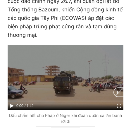
cuộc đảo chính ngày 26.7, khi quân đội lật đổ
Tổng thống Bazoum, khiến Cộng đồng kinh tế
các quốc gia Tây Phi (ECOWAS) áp đặt các
biện pháp trừng phạt cứng rắn và tạm dừng
thương mại.
C
0:00
/
D
1:42
u
u
Dấu chấm hết cho Pháp ở Niger khi đoàn quân xa lăn bánh
rời đi
r
r