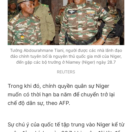
Giấy phép xuất bản số 110/GP - BTTTT cấp ngày 24.3.2020
© 2003-2026 Bản quyền thuộc về Báo Thanh Niên. Cấm sao
chép dưới mọi hình thức nếu không có sự chấp thuận bằng văn
bản. Phát triển bởi ePi Technologies, JSC.
Tướng Abdourahmane Tiani, người được các nhà lãnh đạo
đảo chính tuyên bố là nguyên thủ quốc gia mới của Niger,
đến gặp các bộ trưởng ở Niamey (Niger) ngày 28.7
REUTERS
Trong khi đó, chính quyền quân sự Niger
muốn có thời hạn ba năm để chuyển trở lại
chế độ dân sự, theo AFP.
Sự chú ý của quốc tế tập trung vào Niger kể từ