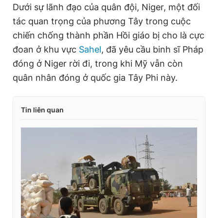
r
a
Dưới sự lãnh đạo của quân đội, Niger, một đối
e
t
tác quan trọng của phương Tây trong cuộc
n
i
chiến chống thành phần Hồi giáo bị cho là cực
t
o
đoan ở khu vực
Sahel
, đã yêu cầu binh sĩ Pháp
T
n
đóng ở Niger rời đi, trong khi Mỹ vẫn còn
i
quân nhân đóng ở quốc gia Tây Phi này.
m
e
Tin liên quan