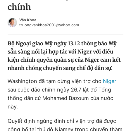
chính
Chuyên mục khác
Tin đã xem
Chào ngày mới
Tin 24h
Văn Khoa
truongvankhoa2001@yahoo.com
Đăng xuất
Tin thị trường
Tin 360
Bộ Ngoại giao Mỹ ngày 13.12 thông báo Mỹ
sẵn sàng nối lại hợp tác với Niger với điều
Video
Magazine
kiện chính quyền quân sự của Niger cam kết
nhanh chóng chuyển sang chế độ dân sự.
Sản phẩm khác
Washington đã tạm dừng viện trợ cho
Niger
Tiện ích
Bạn cần biết
sau cuộc đảo chính ngày 26.7 lật đổ Tổng
thống dân cử Mohamed Bazoum của nước
này.
Thông tin tòa soạn
Liên hệ quảng cáo
Quyết định ngừng đình chỉ viện trợ đã được
công bố tại thủ đô Niamey trong chuyến thăm