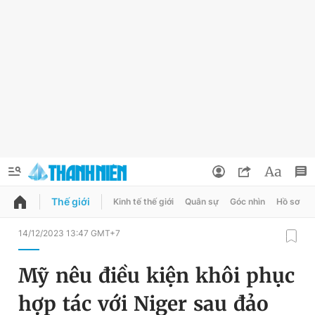
Thế giới
Kinh tế thế giới
Quân sự
Góc nhìn
Hồ sơ
QUẢNG CÁO
ĐẶT BÁO
14/12/2023 13:47 GMT+7
Thông tin tài khoản
Mỹ nêu điều kiện khôi phục
Đổi mật khẩu
Chuyên mục
hợp tác với Niger sau đảo
Tin đã lưu