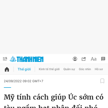
Thế giới
Kinh tế thế giới
Quân sự
Góc nhìn
Hồ sơ
QUẢNG CÁO
ĐẶT BÁO
24/09/2022 09:02 GMT+7
Thông tin tài khoản
Mỹ tính cách giúp Úc sớm có
Đổi mật khẩu
Chuyên mục
Tin đã lưu