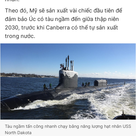
Theo đó, Mỹ sẽ sản xuất vài chiếc đầu tiên để
đảm bảo Úc có tàu ngầm đến giữa thập niên
Đọc Thanh Niên trên điện thoại
2030, trước khi Canberra có thể tự sản xuất
trong nước.
Theo dõi báo trên
Hotline
Liên hệ quảng cáo
0906 645 777
0908 780 404
Đặt báo
Quảng cáo
RSS
Tòa soạn
Chính sách bảo
Tổng biên tập: Nguyễn Ngọc Toàn
Phó tổng biên tập thường trực: Hải Thành
Phó tổng biên tập: Lâm Hiếu Dũng
Tàu ngầm tấn công nhanh chạy bằng năng lượng hạt nhân USS
Phó tổng biên tập: Trần Việt Hưng
Tổng thư ký tòa soạn: Đức Trung
North Dakota