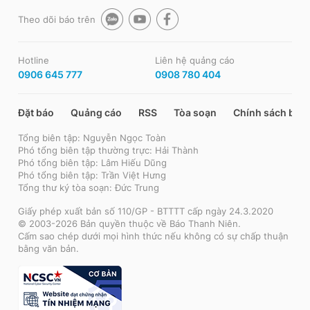
Theo dõi báo trên
Hotline
Liên hệ quảng cáo
0906 645 777
0908 780 404
Đặt báo
Quảng cáo
RSS
Tòa soạn
Chính sách bảo
Tổng biên tập: Nguyễn Ngọc Toàn
Phó tổng biên tập thường trực: Hải Thành
Phó tổng biên tập: Lâm Hiếu Dũng
Phó tổng biên tập: Trần Việt Hưng
Tổng thư ký tòa soạn: Đức Trung
Giấy phép xuất bản số 110/GP - BTTTT cấp ngày 24.3.2020
© 2003-2026 Bản quyền thuộc về Báo Thanh Niên.
Cấm sao chép dưới mọi hình thức nếu không có sự chấp thuận
bằng văn bản.