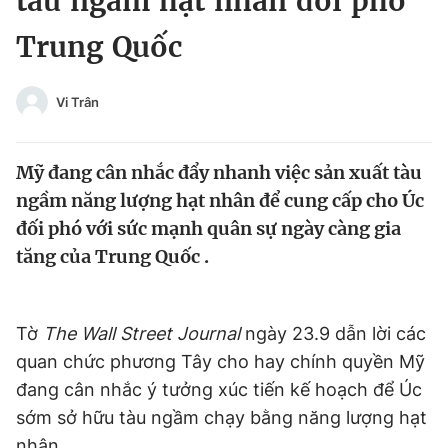
tàu ngầm hạt nhân đối phó
Chuyên mục khác
Trung Quốc
Tin đã xem
Chào ngày mới
Tin 24h
Đăng xuất
Vi Trân
Tin thị trường
Tin 360
Mỹ đang cân nhắc đẩy nhanh việc sản xuất tàu
Video
Magazine
ngầm năng lượng hạt nhân để cung cấp cho Úc
đối phó với sức mạnh quân sự ngày càng gia
tăng của Trung Quốc .
Sản phẩm khác
Tiện ích
Bạn cần biết
Tờ
The Wall Street Journal
ngày 23.9 dẫn lời các
quan chức phương Tây cho hay chính quyền Mỹ
Thông tin tòa soạn
Liên hệ quảng cáo
đang cân nhắc ý tưởng xúc tiến kế hoạch để Úc
sớm sở hữu tàu ngầm chạy bằng năng lượng hạt
nhân.