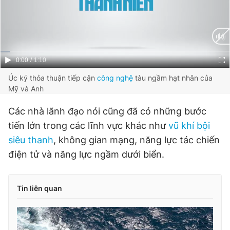
Current
0:00
/
Duration
1:10
Time
Úc ký thỏa thuận tiếp cận
công nghệ
tàu ngầm hạt nhân của
Mỹ và Anh
Các nhà lãnh đạo nói cũng đã có những bước
tiến lớn trong các lĩnh vực khác như
vũ khí bội
siêu thanh
, không gian mạng, năng lực tác chiến
điện tử và năng lực ngầm dưới biển.
Tin liên quan