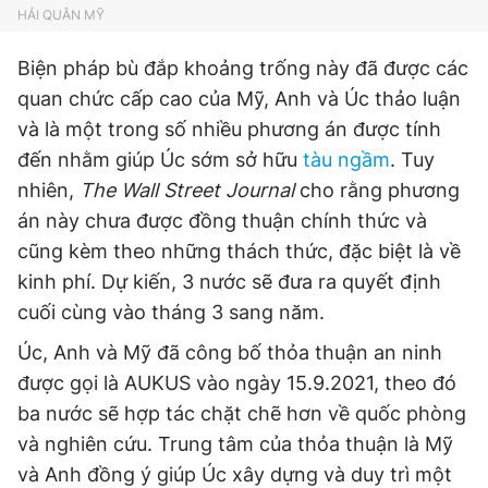
HẢI QUÂN MỸ
Giấy phép xuất bản số 110/GP - BTTTT cấp ngày 24.3.2020
© 2003-2026 Bản quyền thuộc về Báo Thanh Niên. Cấm sao
chép dưới mọi hình thức nếu không có sự chấp thuận bằng văn
Biện pháp bù đắp khoảng trống này đã được các
bản. Phát triển bởi ePi Technologies, JSC.
quan chức cấp cao của Mỹ, Anh và Úc thảo luận
và là một trong số nhiều phương án được tính
đến nhằm giúp Úc sớm sở hữu
tàu ngầm
. Tuy
nhiên,
The Wall Street Journal
cho rằng phương
án này chưa được đồng thuận chính thức và
cũng kèm theo những thách thức, đặc biệt là về
kinh phí. Dự kiến, 3 nước sẽ đưa ra quyết định
cuối cùng vào tháng 3 sang năm.
Úc, Anh và Mỹ đã công bố thỏa thuận an ninh
được gọi là AUKUS vào ngày 15.9.2021, theo đó
ba nước sẽ hợp tác chặt chẽ hơn về quốc phòng
và nghiên cứu. Trung tâm của thỏa thuận là Mỹ
và Anh đồng ý giúp Úc xây dựng và duy trì một