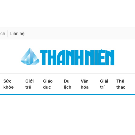
ích
Liên hệ
Sức
Giới
Giáo
Du
Văn
Giải
Thể
khỏe
trẻ
dục
lịch
hóa
trí
thao