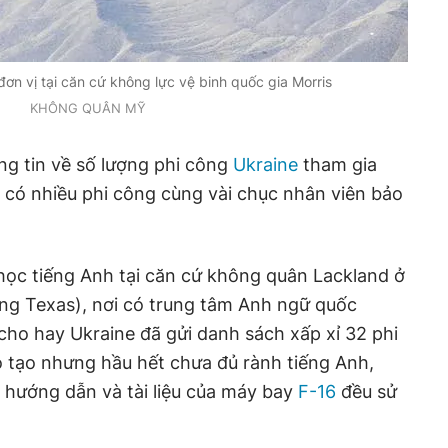
ơn vị tại căn cứ không lực vệ binh quốc gia Morris
KHÔNG QUÂN MỸ
ng tin về số lượng phi công
Ukraine
tham gia
 có nhiều phi công cùng vài chục nhân viên bảo
học tiếng Anh tại căn cứ không quân Lackland ở
ng Texas), nơi có trung tâm Anh ngữ quốc
ho hay Ukraine đã gửi danh sách xấp xỉ 32 phi
 tạo nhưng hầu hết chưa đủ rành tiếng Anh,
 hướng dẫn và tài liệu của máy bay
F-16
đều sử