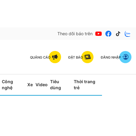
Theo dõi báo trên
QUẢNG CÁO
ĐẶT BÁO
ĐĂNG NHẬP
Công
Tiêu
Thời trang
Xe
Video
nghệ
dùng
trẻ