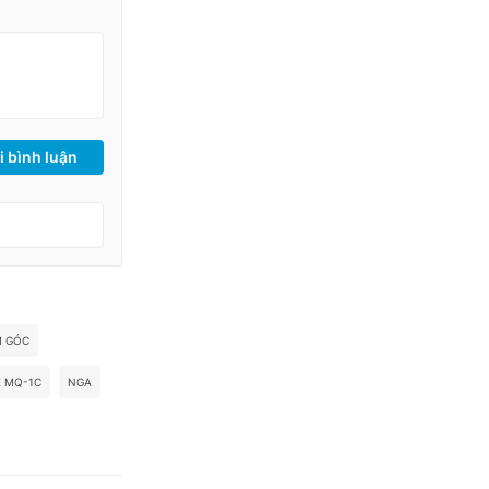
i bình luận
M GÓC
E MQ-1C
NGA