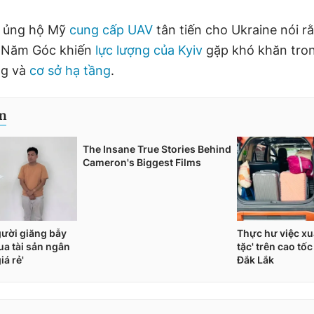
 ủng hộ Mỹ
cung cấp UAV
tân tiến cho Ukraine nói r
u Năm Góc khiến
lực lượng của Kyiv
gặp khó khăn tron
g và
cơ sở hạ tầng
.