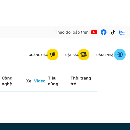
Theo dõi báo trên
QUẢNG CÁO
ĐẶT BÁO
ĐĂNG NHẬP
Công
Tiêu
Thời trang
Xe
Video
nghệ
dùng
trẻ