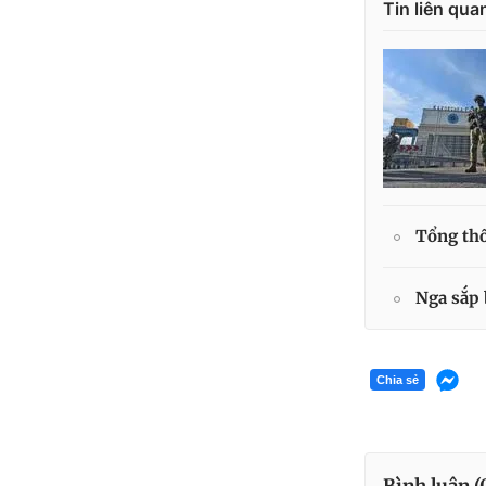
Tin liên qua
Tổng thố
Nga sắp 
Chia sẻ
Bình luận (