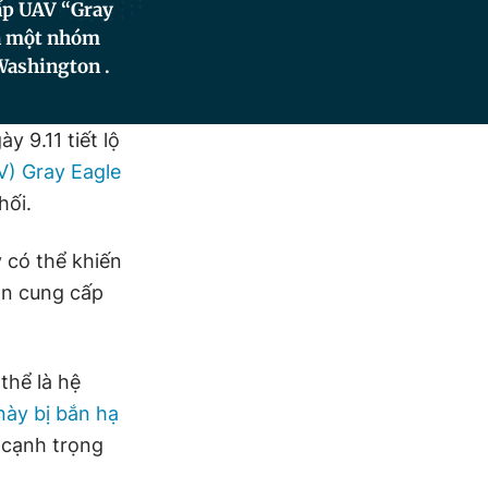
cấp UAV “Gray
và một nhóm
 Washington .
 9.11 tiết lộ
V)
Gray Eagle
hối.
 có thể khiến
on cung cấp
 thể là hệ
này bị bắn hạ
 cạnh trọng