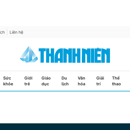
ích
Liên hệ
Sức
Giới
Giáo
Du
Văn
Giải
Thể
khỏe
trẻ
dục
lịch
hóa
trí
thao