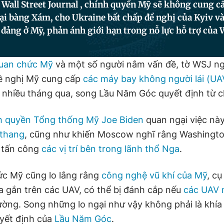
 Wall Street Journal , chính quyền Mỹ sẽ không cung 
Đại bàng Xám, cho Ukraine bất chấp đề nghị của Kyiv 
 đảng ở Mỹ, phản ánh giới hạn trong nỗ lực hỗ trợ của
uan chức Mỹ
và một số người nắm vấn đề, tờ WSJ ngày
ề nghị Mỹ cung cấp
các máy bay không người lái (UA
 nhiều tháng qua, song Lầu Năm Góc quyết định từ c
h quyền Tổng thống Mỹ Joe Biden
quan ngại việc này
 thang
, cũng như khiến Moscow nghĩ rằng Washingt
ể tấn công
các vị trí bên trong lãnh thổ Nga
.
c Mỹ cũng lo lắng rằng
công nghệ vũ khí của Mỹ
, cụ
 gắn trên các UAV, có thể bị đánh cắp nếu
các UAV 
rường. Song những lo ngại như vậy không phải là khía
yết định của
Lầu Năm Góc
.