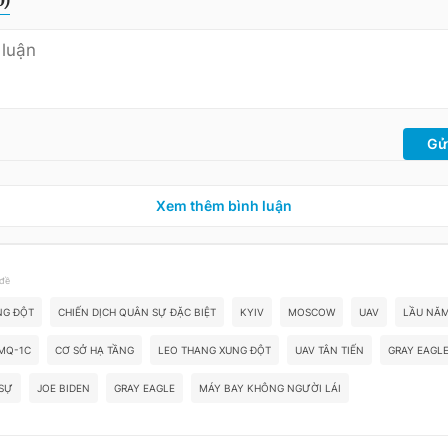
Gử
Xem thêm bình luận
 đề
NG ĐỘT
CHIẾN DỊCH QUÂN SỰ ĐẶC BIỆT
KYIV
MOSCOW
UAV
LẦU NĂ
MQ-1C
CƠ SỞ HẠ TẦNG
LEO THANG XUNG ĐỘT
UAV TÂN TIẾN
GRAY EAGL
 SỰ
JOE BIDEN
GRAY EAGLE
MÁY BAY KHÔNG NGƯỜI LÁI