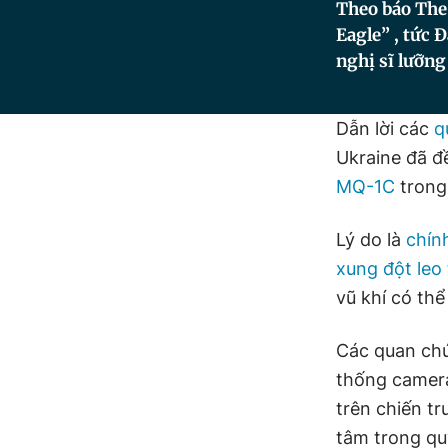
Theo báo The
Eagle” , tức 
nghị sĩ lưỡng
Dẫn lời các
q
Ukraine đã đ
MQ-1C
trong
Lý do là
chín
xung đột leo
vũ khí có th
Các quan chứ
thống camera
trên chiến t
tâm trong qu