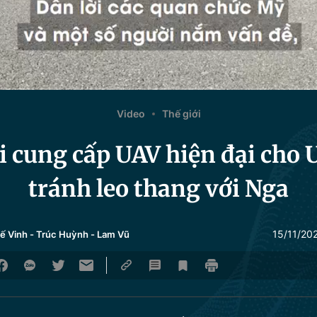
Video
Thế giới
i cung cấp UAV hiện đại cho 
tránh leo thang với Nga
15/11/20
ế Vinh
-
Trúc Huỳnh
-
Lam Vũ