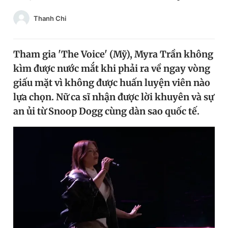
Chuyên mục khác
Thanh Chi
Tin đã xem
Chào ngày mới
Tin 24h
Đăng xuất
Tham gia 'The Voice' (Mỹ), Myra Trần không
Tin thị trường
Tin 360
kìm được nước mắt khi phải ra về ngay vòng
giấu mặt vì không được huấn luyện viên nào
lựa chọn. Nữ ca sĩ nhận được lời khuyên và sự
Video
Magazine
an ủi từ Snoop Dogg cùng dàn sao quốc tế.
Sản phẩm khác
Tiện ích
Bạn cần biết
Thông tin tòa soạn
Liên hệ quảng cáo