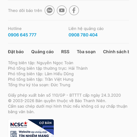
Theo dõi báo trên
Hotline
Liên hệ quảng cáo
0906 645 777
0908 780 404
Đặt báo
Quảng cáo
RSS
Tòa soạn
Chính sách bảo
Tổng biên tập: Nguyễn Ngọc Toàn
Phó tổng biên tập thường trực: Hải Thành
Phó tổng biên tập: Lâm Hiếu Dũng
Phó tổng biên tập: Trần Việt Hưng
Tổng thư ký tòa soạn: Đức Trung
Giấy phép xuất bản số 110/GP - BTTTT cấp ngày 24.3.2020
© 2003-2026 Bản quyền thuộc về Báo Thanh Niên.
Cấm sao chép dưới mọi hình thức nếu không có sự chấp thuận
bằng văn bản.