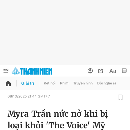
Giải trí
Kết nối
Phim
Truyền hình
Đời nghệ sĩ
QUẢNG CÁO
ĐẶT BÁO
08/10/2025 21:44 GMT+7
Thông tin tài khoản
Myra Trần nức nở khi bị
Đổi mật khẩu
Chuyên mục
loại khỏi 'The Voice' Mỹ
Tin đã lưu