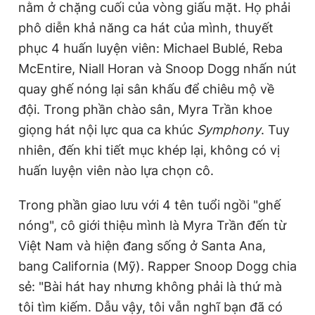
nằm ở chặng cuối của vòng giấu mặt. Họ phải
Giấy phép xuất bản số 110/GP - BTTTT cấp ngày 24.3.2020
phô diễn khả năng ca hát của mình, thuyết
© 2003-2026 Bản quyền thuộc về Báo Thanh Niên. Cấm sao
chép dưới mọi hình thức nếu không có sự chấp thuận bằng văn
phục 4 huấn luyện viên: Michael Bublé, Reba
bản. Phát triển bởi ePi Technologies, JSC.
McEntire, Niall Horan và Snoop Dogg nhấn nút
quay ghế nóng lại sân khấu để chiêu mộ về
đội. Trong phần chào sân, Myra Trần khoe
giọng hát nội lực qua ca khúc
Symphony
. Tuy
nhiên, đến khi tiết mục khép lại, không có vị
huấn luyện viên nào lựa chọn cô.
Trong phần giao lưu với 4 tên tuổi ngồi "ghế
nóng", cô giới thiệu mình là Myra Trần đến từ
Việt Nam và hiện đang sống ở Santa Ana,
bang California (Mỹ). Rapper Snoop Dogg chia
sẻ: "Bài hát hay nhưng không phải là thứ mà
tôi tìm kiếm. Dẫu vậy, tôi vẫn nghĩ bạn đã có