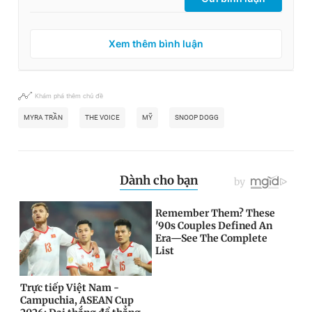
Xem thêm bình luận
Khám phá thêm chủ đề
MYRA TRẦN
THE VOICE
MỸ
SNOOP DOGG