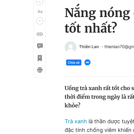
Nắng nóng c
tốt nhất?
Thiên Lan
- thienlan70@gm
Chia sẻ
Uống trà xanh rất tốt cho 
thời điểm trong ngày là rấ
khỏe?
Trà xanh
là thần dược tuyệ
đặc tính chống viêm khiến 