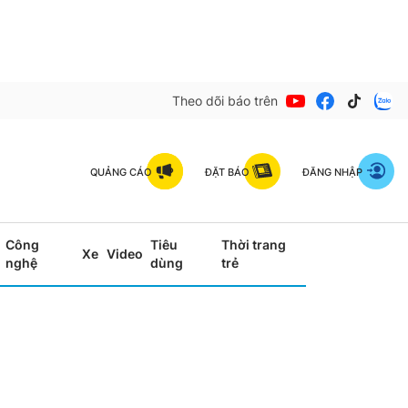
Theo dõi báo trên
QUẢNG CÁO
ĐẶT BÁO
ĐĂNG NHẬP
Công
Tiêu
Thời trang
Xe
Video
nghệ
dùng
trẻ