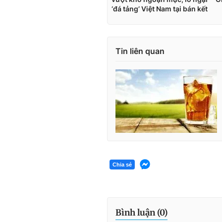
Tin liên quan
Chia sẻ
Bình luận (
0
)