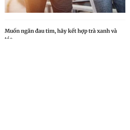
Muốn ngăn đau tim, hãy kết hợp trà xanh và
táo
Một chế độ ăn uống lành mạnh sẽ làm giảm nguy cơ
mắc bệnh tim, từ đó giúp ngăn ngừa đau tim. Một số
loại thực phẩm lại đặc biệt tốt cho sức khỏe tim mạch.
Nếu kết hợp chúng lại, mọi người có thể tận dụng tối...