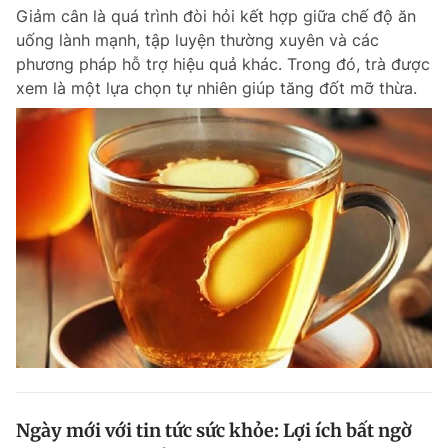
Giảm cân là quá trình đòi hỏi kết hợp giữa chế độ ăn
Giấy phép xuất bản số 110/GP - BTTTT cấp ngày 24.3.2020
© 2003-2026 Bản quyền thuộc về Báo Thanh Niên. Cấm sao chép
uống lành mạnh, tập luyện thường xuyên và các
dưới mọi hình thức nếu không có sự chấp thuận bằng văn bản.
phương pháp hỗ trợ hiệu quả khác. Trong đó, trà được
Phát triển bởi ePi Technologies, JSC.
xem là một lựa chọn tự nhiên giúp tăng đốt mỡ thừa.
Ngày mới với tin tức sức khỏe: Lợi ích bất ngờ