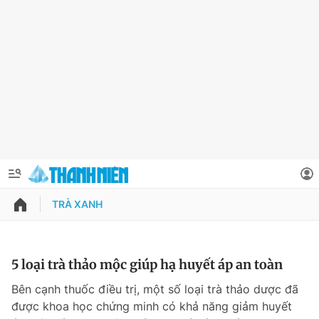
TRÀ XANH
QUẢNG CÁO
ĐẶT BÁO
Thông tin tài khoản
5 loại trà thảo mộc giúp hạ huyết áp an toàn
Đổi mật khẩu
Bên cạnh thuốc điều trị, một số loại trà thảo dược đã
Chuyên mục
được khoa học chứng minh có khả năng giảm huyết
Tin đã lưu