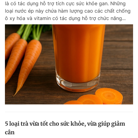
là có tác dụng hỗ trợ tích cực sức khỏe gan. Những
loại nước ép này chứa hàm lượng cao các chất chống
ô xy hóa và vitamin có tác dụng hỗ trợ chức năng...
Đọc Thanh Niên trên điện thoại
Theo dõi báo trên
Hotline
Liên hệ quảng cáo
0906 645 777
0908 780 404
Đặt báo
Quảng cáo
RSS
Tòa soạn
Chính sách bảo m
Tổng biên tập: Nguyễn Ngọc Toàn
Phó tổng biên tập thường trực: Hải Thành
Phó tổng biên tập: Lâm Hiếu Dũng
5 loại trà vừa tốt cho sức khỏe, vừa giúp giảm
Phó tổng biên tập: Trần Việt Hưng
cân
Tổng thư ký tòa soạn: Đức Trung