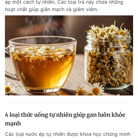
áp một cách tự nhiên. Các loại trà này chứa những
Chuyên mục khác
hoạt chất giúp giãn mạch và giảm viêm.
Tin đã xem
Chào ngày mới
Tin 24h
Đăng xuất
Tin thị trường
Tin 360
Video
Magazine
Sản phẩm khác
Tiện ích
Bạn cần biết
Thông tin tòa soạn
Liên hệ quảng cáo
4 loại thức uống tự nhiên giúp gan luôn khỏe
mạnh
Các loại nước ép tự nhiên được khoa học chứng minh