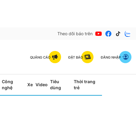
Theo dõi báo trên
QUẢNG CÁO
ĐẶT BÁO
ĐĂNG NHẬP
Công
Tiêu
Thời trang
Xe
Video
nghệ
dùng
trẻ