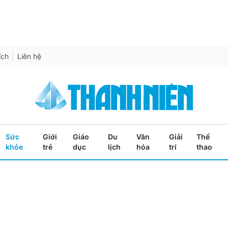
ích
Liên hệ
Sức
Giới
Giáo
Du
Văn
Giải
Thể
khỏe
trẻ
dục
lịch
hóa
trí
thao