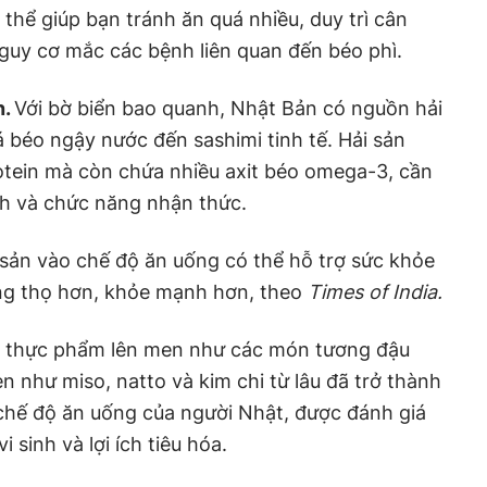
thể giúp bạn tránh ăn quá nhiều, duy trì cân
uy cơ mắc các bệnh liên quan đến béo phì.
n.
Với bờ biển bao quanh, Nhật Bản có nguồn hải
á béo ngậy nước đến sashimi tinh tế. Hải sản
otein mà còn chứa nhiều axit béo omega-3, cần
ch và chức năng nhận thức.
sản vào chế độ ăn uống có thể hỗ trợ sức khỏe
ống thọ hơn, khỏe mạnh hơn, theo
Times of India.
 thực phẩm lên men như các món tương đậu
 như miso, natto và kim chi từ lâu đã trở thành
hế độ ăn uống của người Nhật, được đánh giá
 sinh và lợi ích tiêu hóa.