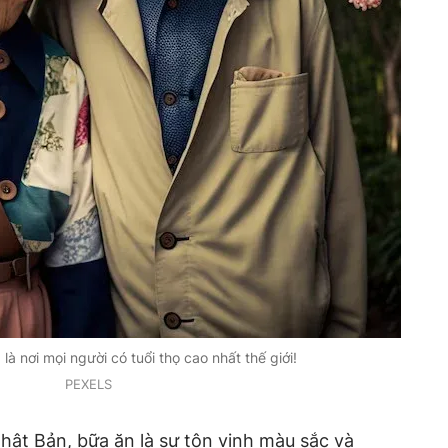
là nơi mọi người có tuổi thọ cao nhất thế giới!
PEXELS
ật Bản, bữa ăn là sự tôn vinh màu sắc và