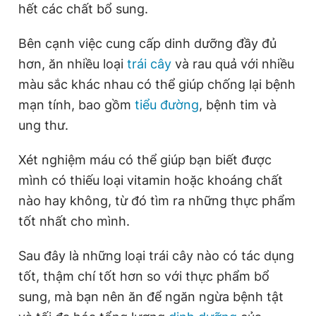
hết các chất bổ sung.
Bên cạnh việc cung cấp dinh dưỡng đầy đủ
Đọc Thanh Niên trên điện thoại
hơn, ăn nhiều loại
trái cây
và rau quả với nhiều
màu sắc khác nhau có thể giúp chống lại bệnh
mạn tính, bao gồm
tiểu đường
, bệnh tim và
ung thư.
Theo dõi báo trên
Xét nghiệm máu có thể giúp bạn biết được
Hotline
Liên hệ quảng cáo
mình có thiếu loại vitamin hoặc khoáng chất
0906 645 777
0908 780 404
nào hay không, từ đó tìm ra những thực phẩm
tốt nhất cho mình.
Đặt báo
Quảng cáo
RSS
Tòa soạn
Chính sách bảo
Sau đây là những loại trái cây nào có tác dụng
Tổng biên tập: Nguyễn Ngọc Toàn
Phó tổng biên tập thường trực: Hải Thành
tốt, thậm chí tốt hơn so với thực phẩm bổ
Phó tổng biên tập: Lâm Hiếu Dũng
Phó tổng biên tập: Trần Việt Hưng
sung, mà bạn nên ăn để ngăn ngừa bệnh tật
Tổng thư ký tòa soạn: Đức Trung