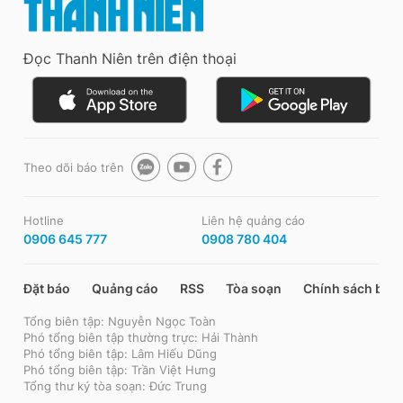
Đọc Thanh Niên trên điện thoại
Theo dõi báo trên
Hotline
Liên hệ quảng cáo
0906 645 777
0908 780 404
Đặt báo
Quảng cáo
RSS
Tòa soạn
Chính sách bảo
Tổng biên tập: Nguyễn Ngọc Toàn
Phó tổng biên tập thường trực: Hải Thành
Phó tổng biên tập: Lâm Hiếu Dũng
Phó tổng biên tập: Trần Việt Hưng
Tổng thư ký tòa soạn: Đức Trung