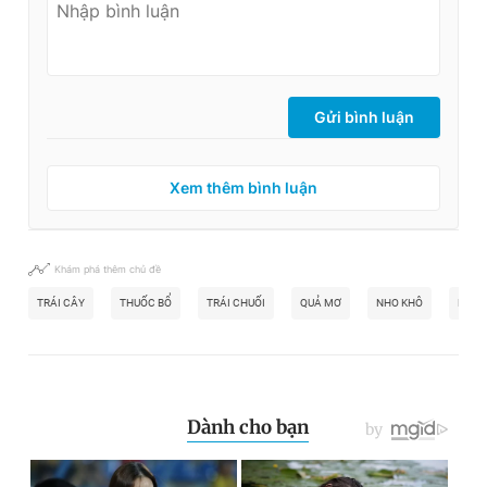
Gửi bình luận
Xem thêm bình luận
Khám phá thêm chủ đề
TRÁI CÂY
THUỐC BỔ
TRÁI CHUỐI
QUẢ MƠ
NHO KHÔ
DƯA 