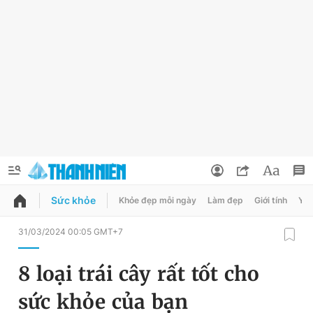
Sức khỏe
Khỏe đẹp mỗi ngày
Làm đẹp
Giới tính
Y t
QUẢNG CÁO
ĐẶT BÁO
31/03/2024 00:05 GMT+7
Thông tin tài khoản
8 loại trái cây rất tốt cho
Đổi mật khẩu
Chuyên mục
sức khỏe của bạn
Tin đã lưu