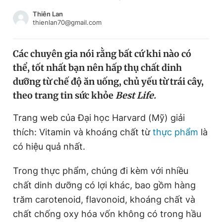
Chuyên mục khác
Thiên Lan
Tin đã xem
thienlan70@gmail.com
Chào ngày mới
Tin 24h
Đăng xuất
Các chuyên gia nói rằng bất cứ khi nào có
Tin thị trường
Tin 360
thể, tốt nhất bạn nên hấp thụ chất dinh
dưỡng từ chế độ ăn uống, chủ yếu từ trái cây,
Video
Magazine
theo trang tin sức khỏe
Best Life.
Trang web của Đại học Harvard (Mỹ) giải
thích: Vitamin và khoáng chất từ
thực phẩm
là
Sản phẩm khác
có hiệu quả nhất.
Tiện ích
Bạn cần biết
Trong thực phẩm, chúng đi kèm với nhiều
Thông tin tòa soạn
Liên hệ quảng cáo
chất dinh dưỡng có lợi khác, bao gồm hàng
trăm carotenoid, flavonoid, khoáng chất và
chất chống oxy hóa vốn không có trong hầu