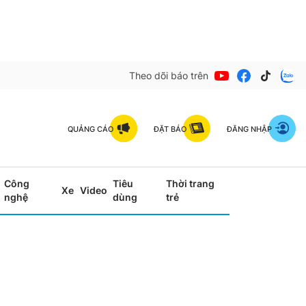
Theo dõi báo trên
QUẢNG CÁO
ĐẶT BÁO
ĐĂNG NHẬP
Công
Tiêu
Thời trang
Xe
Video
nghệ
dùng
trẻ