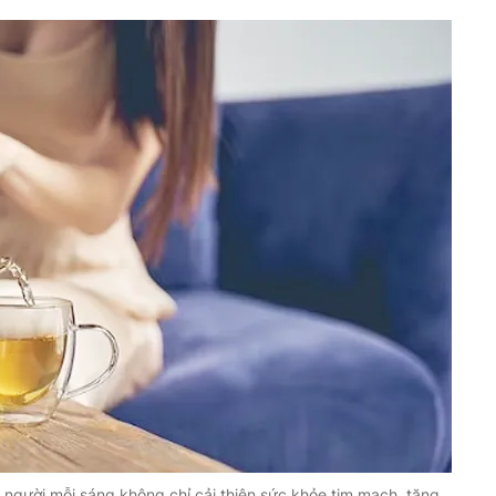
u người mỗi sáng không chỉ cải thiện sức khỏe tim mạch, tăng