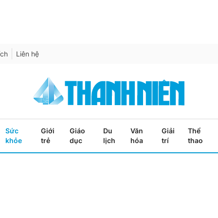
ích
Liên hệ
Sức
Giới
Giáo
Du
Văn
Giải
Thể
khỏe
trẻ
dục
lịch
hóa
trí
thao