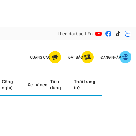
Theo dõi báo trên
QUẢNG CÁO
ĐẶT BÁO
ĐĂNG NHẬP
Công
Tiêu
Thời trang
Xe
Video
nghệ
dùng
trẻ