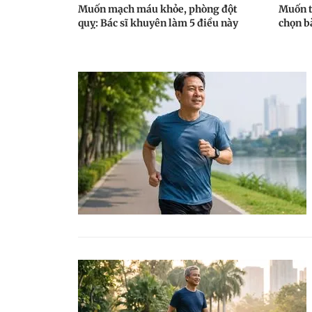
Muốn mạch máu khỏe, phòng đột
Muốn t
quỵ: Bác sĩ khuyên làm 5 điều này
chọn bà