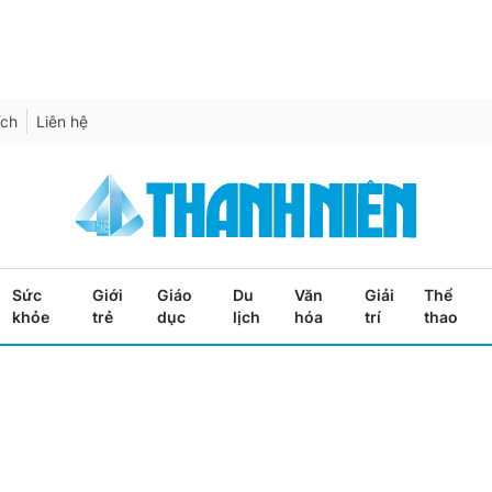
ích
Liên hệ
Sức
Giới
Giáo
Du
Văn
Giải
Thể
khỏe
trẻ
dục
lịch
hóa
trí
thao