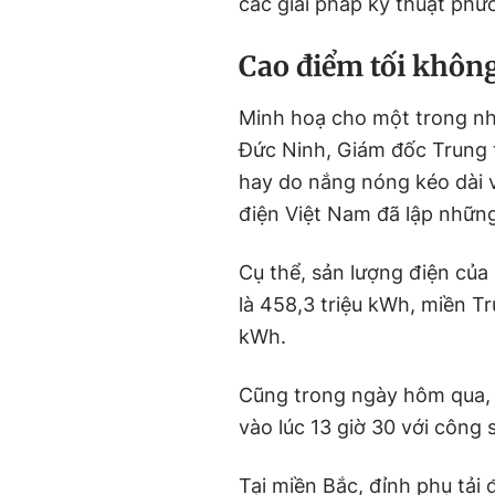
các giải pháp kỹ thuật phứ
Cao điểm tối không
Minh hoạ cho một trong n
Đức Ninh, Giám đốc Trung 
hay do nắng nóng kéo dài v
điện Việt Nam đã lập nhữn
Cụ thể, sản lượng điện của
là 458,3 triệu kWh, miền Tr
kWh.
Cũng trong ngày hôm qua, p
vào lúc 13 giờ 30 với công
Tại miền Bắc, đỉnh phụ tải