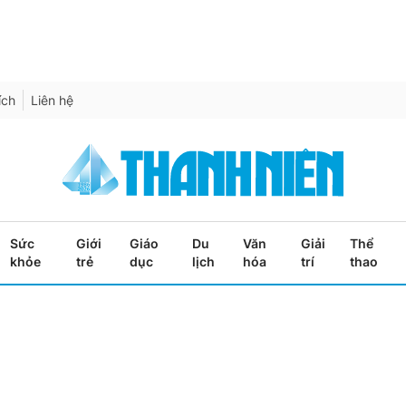
ích
Liên hệ
Sức
Giới
Giáo
Du
Văn
Giải
Thể
khỏe
trẻ
dục
lịch
hóa
trí
thao