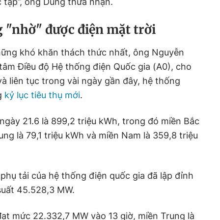
c tạp”, ông Dũng thừa nhận.
 "nhờ" được điện mặt trời
hững khó khăn thách thức nhất, ông Nguyễn
tâm Điều độ Hệ thống điện Quốc gia (A0), cho
à liên tục trong vài ngày gần đây, hệ thống
g
kỷ lục tiêu thụ mới
.
 ngày 21.6 là 899,2 triệu kWh, trong đó miền Bắc
ung là 79,1 triệu kWh và miền Nam là 359,8 triệu
hụ tải của hệ thống điện quốc gia đã lập đỉnh
 suất 45.528,3 MW.
 đạt mức 22.332,7 MW vào 13 giờ, miền Trung là