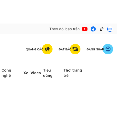
Theo dõi báo trên
QUẢNG CÁO
ĐẶT BÁO
ĐĂNG NHẬP
Công
Tiêu
Thời trang
Xe
Video
nghệ
dùng
trẻ