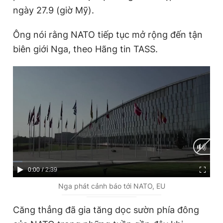
ngày 27.9 (giờ Mỹ).
Ông nói rằng NATO tiếp tục mở rộng đến tận
Đọc Thanh Niên trên điện thoại
biên giới Nga, theo Hãng tin TASS.
Theo dõi báo trên
Hotline
Liên hệ quảng cáo
0906 645 777
0908 780 404
Đặt báo
Quảng cáo
RSS
Tòa soạn
Chính sách bảo
C
0:00
/
D
2:39
Tổng biên tập: Nguyễn Ngọc Toàn
u
u
Nga phát cảnh báo tới NATO, EU
Phó tổng biên tập thường trực: Hải Thành
Phó tổng biên tập: Lâm Hiếu Dũng
r
r
Phó tổng biên tập: Trần Việt Hưng
Căng thẳng đã gia tăng dọc sườn phía đông
r
a
Tổng thư ký tòa soạn: Đức Trung