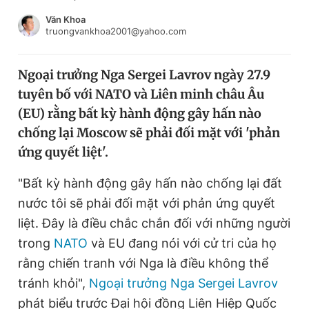
Chuyên mục khác
Văn Khoa
Tin đã xem
truongvankhoa2001@yahoo.com
Chào ngày mới
Tin 24h
Đăng xuất
Ngoại trưởng Nga Sergei Lavrov ngày 27.9
Tin thị trường
Tin 360
tuyên bố với NATO và Liên minh châu Âu
(EU) rằng bất kỳ hành động gây hấn nào
Video
Magazine
chống lại Moscow sẽ phải đối mặt với 'phản
ứng quyết liệt'.
"Bất kỳ hành động gây hấn nào chống lại đất
Sản phẩm khác
nước tôi sẽ phải đối mặt với phản ứng quyết
Tiện ích
Bạn cần biết
liệt. Đây là điều chắc chắn đối với những người
trong
NATO
và EU đang nói với cử tri của họ
Thông tin tòa soạn
Liên hệ quảng cáo
rằng chiến tranh với Nga là điều không thể
tránh khỏi",
Ngoại trưởng Nga Sergei Lavrov
phát biểu trước Đại hội đồng Liên Hiệp Quốc