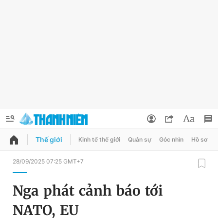
Thế giới
Kinh tế thế giới
Quân sự
Góc nhìn
Hồ sơ
QUẢNG CÁO
ĐẶT BÁO
28/09/2025 07:25 GMT+7
Thông tin tài khoản
Nga phát cảnh báo tới
Đổi mật khẩu
Chuyên mục
NATO, EU
Tin đã lưu