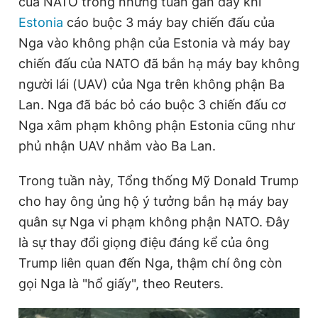
của NATO trong những tuần gần đây khi
e
t
Giấy phép xuất bản số 110/GP - BTTTT cấp ngày 24.3.2020
Estonia
cáo buộc 3 máy bay chiến đấu của
© 2003-2026 Bản quyền thuộc về Báo Thanh Niên. Cấm sao
n
i
chép dưới mọi hình thức nếu không có sự chấp thuận bằng văn
Nga vào không phận của Estonia và máy bay
bản. Phát triển bởi ePi Technologies, JSC.
t
o
chiến đấu của NATO đã bắn hạ máy bay không
T
n
người lái (UAV) của Nga trên không phận Ba
i
Lan. Nga đã bác bỏ cáo buộc 3 chiến đấu cơ
m
Nga xâm phạm không phận Estonia cũng như
e
phủ nhận UAV nhắm vào Ba Lan.
Trong tuần này, Tổng thống Mỹ Donald Trump
cho hay ông ủng hộ ý tưởng bắn hạ máy bay
quân sự Nga vi phạm không phận NATO. Đây
là sự thay đổi giọng điệu đáng kể của ông
Trump liên quan đến Nga, thậm chí ông còn
gọi Nga là "hổ giấy", theo Reuters.