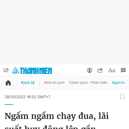
Kinh tế
Kinh tế xanh
Chính sách - Phát triển
Ngân hàn
QUẢNG CÁO
ĐẶT BÁO
28/10/2022 16:52 GMT+7
Thông tin tài khoản
Ngấm ngầm chạy đua, lãi
Đổi mật khẩu
Chuyên mục
Tin đã lưu