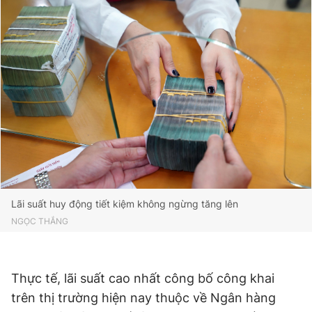
Giấy phép xuất bản số 110/GP - BTTTT cấp ngày 24.3.2020
© 2003-2026 Bản quyền thuộc về Báo Thanh Niên. Cấm sao
chép dưới mọi hình thức nếu không có sự chấp thuận bằng văn
bản. Phát triển bởi ePi Technologies, JSC.
Lãi suất huy động tiết kiệm không ngừng tăng lên
NGỌC THẮNG
Thực tế, lãi suất cao nhất công bố công khai
trên thị trường hiện nay thuộc về Ngân hàng