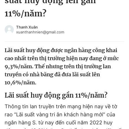
suất huy động lên gần
Chuyên mục khác
11%/năm?
Tin đã xem
Chào ngày mới
Tin 24h
Thanh Xuân
Đăng xuất
xuanthanhnien@gmail.com
Tin thị trường
Tin 360
Lãi suất huy động được ngân hàng công khai
Video
Magazine
cao nhất trên thị trường hiện nay đang ở mức
9,3%/năm. Thế nhưng trên thị trường lan
truyền có nhà băng đã đưa lãi suất lên
Sản phẩm khác
10,6%/năm.
Tiện ích
Bạn cần biết
Lãi suất huy động gần 11%/năm?
Thông tin tòa soạn
Liên hệ quảng cáo
Thông tin lan truyền trên mạng hiện nay về tờ
rao “Lãi suất vàng tri ân khách hàng mới” của
ngân hàng S. từ nay đến cuối năm 2022 huy