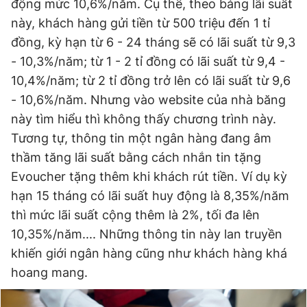
động mức 10,6%/năm. Cụ thể, theo bảng lãi suất
này, khách hàng gửi tiền từ 500 triệu đến 1 tỉ
đồng, kỳ hạn từ 6 - 24 tháng sẽ có lãi suất từ 9,3
Đọc Thanh Niên trên điện thoại
- 10,3%/năm; từ 1 - 2 tỉ đồng có lãi suất từ 9,4 -
10,4%/năm; từ 2 tỉ đồng trở lên có lãi suất từ 9,6
- 10,6%/năm. Nhưng vào website của nhà băng
này tìm hiểu thì không thấy chương trình này.
Theo dõi báo trên
Tương tự, thông tin một ngân hàng đang âm
thầm tăng lãi suất bằng cách nhắn tin tặng
Hotline
Liên hệ quảng cáo
Evoucher tặng thêm khi khách rút tiền. Ví dụ kỳ
0906 645 777
0908 780 404
hạn 15 tháng có lãi suất huy động là 8,35%/năm
thì mức lãi suất cộng thêm là 2%, tối đa lên
Đặt báo
Quảng cáo
RSS
Tòa soạn
Chính sách bảo
10,35%/năm.... Những thông tin này lan truyền
Tổng biên tập: Nguyễn Ngọc Toàn
khiến giới ngân hàng cũng như khách hàng khá
Phó tổng biên tập thường trực: Hải Thành
hoang mang.
Phó tổng biên tập: Lâm Hiếu Dũng
Phó tổng biên tập: Trần Việt Hưng
Tổng thư ký tòa soạn: Đức Trung