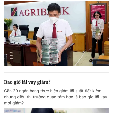
Đọc Thanh Niên trên điện thoại
Theo dõi báo trên
Hotline
Liên hệ quảng cáo
0906 645 777
0908 780 404
Bao giờ lãi vay giảm?
Đặt báo
Quảng cáo
RSS
Tòa soạn
Chính sách bảo m
Gần 30 ngân hàng thực hiện giảm lãi suất tiết kiệm,
Tổng biên tập: Nguyễn Ngọc Toàn
Phó tổng biên tập thường trực: Hải Thành
nhưng điều thị trường quan tâm hơn là bao giờ lãi vay
Phó tổng biên tập: Lâm Hiếu Dũng
mới giảm?
Phó tổng biên tập: Trần Việt Hưng
Tổng thư ký tòa soạn: Đức Trung