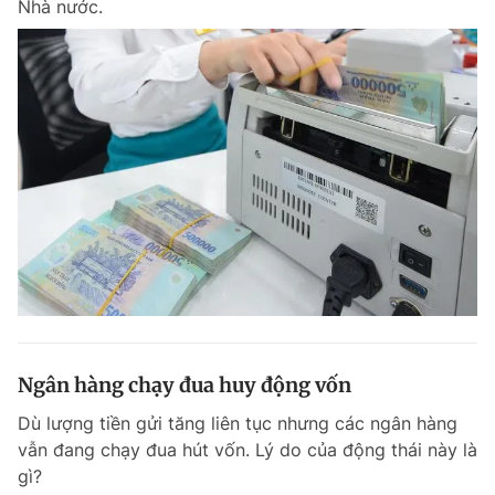
Nhà nước.
Chuyên mục khác
Tin đã xem
Chào ngày mới
Tin 24h
Đăng xuất
Tin thị trường
Tin 360
Video
Magazine
Sản phẩm khác
Tiện ích
Bạn cần biết
Ngân hàng chạy đua huy động vốn
Thông tin tòa soạn
Liên hệ quảng cáo
Dù lượng tiền gửi tăng liên tục nhưng các ngân hàng
vẫn đang chạy đua hút vốn. Lý do của động thái này là
gì?