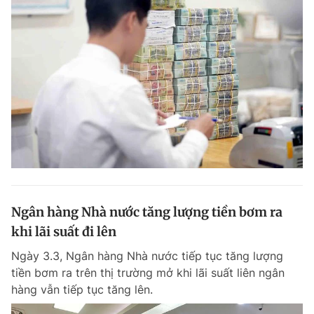
Giấy phép xuất bản số 110/GP - BTTTT cấp ngày 24.3.2020
© 2003-2026 Bản quyền thuộc về Báo Thanh Niên. Cấm sao chép
dưới mọi hình thức nếu không có sự chấp thuận bằng văn bản.
Phát triển bởi ePi Technologies, JSC.
Ngân hàng Nhà nước tăng lượng tiền bơm ra
khi lãi suất đi lên
Ngày 3.3, Ngân hàng Nhà nước tiếp tục tăng lượng
tiền bơm ra trên thị trường mở khi lãi suất liên ngân
hàng vẫn tiếp tục tăng lên.