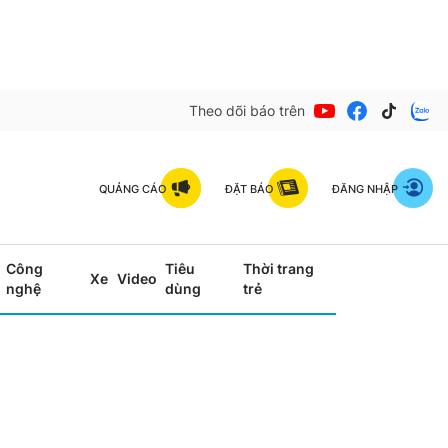
Theo dõi báo trên
QUẢNG CÁO
ĐẶT BÁO
ĐĂNG NHẬP
Công
Tiêu
Thời trang
Xe
Video
nghệ
dùng
trẻ