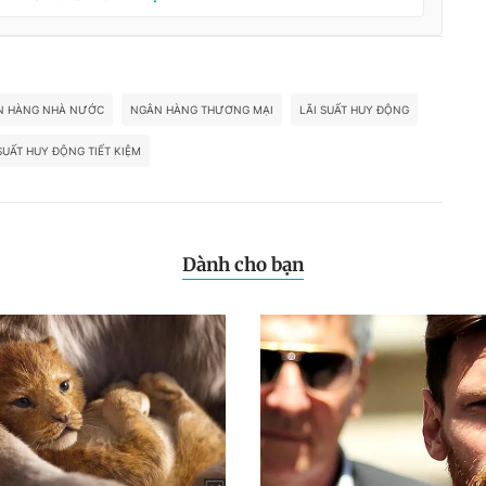
N HÀNG NHÀ NƯỚC
NGÂN HÀNG THƯƠNG MẠI
LÃI SUẤT HUY ĐỘNG
SUẤT HUY ĐỘNG TIẾT KIỆM