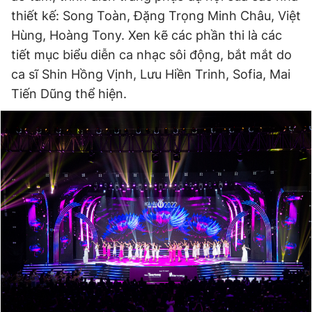
thiết kế: Song Toàn, Đặng Trọng Minh Châu, Việt
Hùng, Hoàng Tony. Xen kẽ các phần thi là các
Đọc Thanh Niên trên điện thoại
tiết mục biểu diễn ca nhạc sôi động, bắt mắt do
ca sĩ Shin Hồng Vịnh, Lưu Hiền Trinh, Sofia, Mai
Tiến Dũng thể hiện.
Theo dõi báo trên
Hotline
Liên hệ quảng cáo
0906 645 777
0908 780 404
Đặt báo
Quảng cáo
RSS
Tòa soạn
Chính sách bảo
Tổng biên tập: Nguyễn Ngọc Toàn
Phó tổng biên tập thường trực: Hải Thành
Phó tổng biên tập: Lâm Hiếu Dũng
Phó tổng biên tập: Trần Việt Hưng
Tổng thư ký tòa soạn: Đức Trung