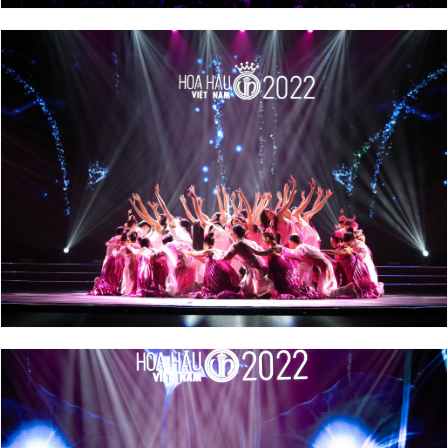
Giấy phép xuất bản số 110/GP - BTTTT cấp ngày 24.3.2020
© 2003-2026 Bản quyền thuộc về Báo Thanh Niên. Cấm sao
chép dưới mọi hình thức nếu không có sự chấp thuận bằng văn
bản. Phát triển bởi ePi Technologies, JSC.