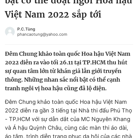
bật có thể đoạt ngôi Hoa hậu
Chuyên mục khác
Việt Nam 2022 sắp tới
Tin đã xem
Chào ngày mới
Tin 24h
P.C.Tùng
Đăng xuất
phancaotung@yahoo.com
Tin thị trường
Tin 360
Đêm Chung khảo toàn quốc Hoa hậu Việt Nam
Video
Magazine
2022 diễn ra vào tối 26.11 tại TP.HCM thu hút
sự quan tâm lớn từ khán giả lẫn giới truyền
thông. Những nhan sắc nổi bật có thể cạnh
Sản phẩm khác
tranh ngôi vị hoa hậu cũng đã lộ diện.
Tiện ích
Bạn cần biết
Đêm Chung khảo toàn quốc Hoa hậu Việt Nam
2022 diễn ra gần 3 tiếng tại Nhà thi đấu Phú Thọ
Thông tin tòa soạn
Liên hệ quảng cáo
- TP.HCM với sự dẫn dắt của MC Nguyên Khang
và Á hậu Quỳnh Châu, cùng các màn thi áo dài,
áo tắm, trình diễn trang phục dạ hội của các nhà