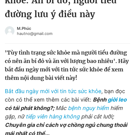
khỏe: Ăn bí đỏ, người tiểu
Chuyên mục khác
đường lưu ý điều này
Tin đã xem
Chào ngày mới
Tin 24h
M.Phúc
Đăng xuất
hautno@gmail.com
Tin thị trường
Tin 360
'Tùy tình trạng sức khỏe mà người tiểu đường
Video
Magazine
có nên ăn bí đỏ và ăn với lượng bao nhiêu'. Hãy
bắt đầu ngày mới với tin tức sức khỏe để xem
thêm nội dung bài viết này!
Sản phẩm khác
Bắt đầu ngày mới với tin tức sức khỏe
, bạn đọc
Tiện ích
Bạn cần biết
còn có thể xem thêm các bài viết:
Bệnh
giời leo
có tái phát không?;
Mắc
bệnh nguy hiểm
hiếm
Thông tin tòa soạn
Liên hệ quảng cáo
gặp, nữ
tiếp viên hàng không
phải cắt lưỡi
;
Chuyên gia chỉ cách vợ chồng ngủ chung thoải
mái nhất có thể
...