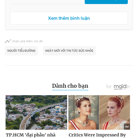
Xem thêm bình luận
Khám phá thêm chủ đề
NGƯỜI TIỂU ĐƯỜNG
NGÀY MỚI VỚI TIN TỨC SỨC KHỎE