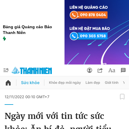
Bảng giá Quảng cáo Báo
Thanh Niên
Sức khỏe
Khỏe đẹp mỗi ngày
Làm đẹp
Giới tính
Y t
QUẢNG CÁO
ĐẶT BÁO
12/11/2022 00:10 GMT+7
Thông tin tài khoản
Ngày mới với tin tức sức
Đổi mật khẩu
Chuyên mục
Tin đã lưu