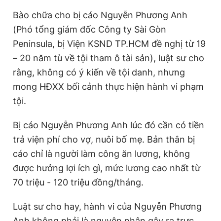
Giấy phép xuất bản số 110/GP - BTTTT cấp ngày 24.3.2020
Bào chữa cho bị cáo Nguyễn Phương Anh
© 2003-2026 Bản quyền thuộc về Báo Thanh Niên. Cấm sao
chép dưới mọi hình thức nếu không có sự chấp thuận bằng văn
(Phó tổng giám đốc Công ty Sài Gòn
bản. Phát triển bởi ePi Technologies, JSC.
Peninsula, bị Viện KSND TP.HCM đề nghị từ 19
– 20 năm tù về tội tham ô tài sản), luật sư cho
rằng, không có ý kiến về tội danh, nhưng
mong HĐXX bối cảnh thực hiện hành vi phạm
tội.
Bị cáo Nguyễn Phương Anh lúc đó cần có tiền
trả viện phí cho vợ, nuôi bố mẹ. Bản thân bị
cáo chỉ là người làm công ăn lương, không
được hưởng lợi ích gì, mức lương cao nhất từ
70 triệu - 120 triệu đồng/tháng.
Luật sư cho hay, hành vi của Nguyễn Phương
Anh không phải là nguyên nhân gây ra trực