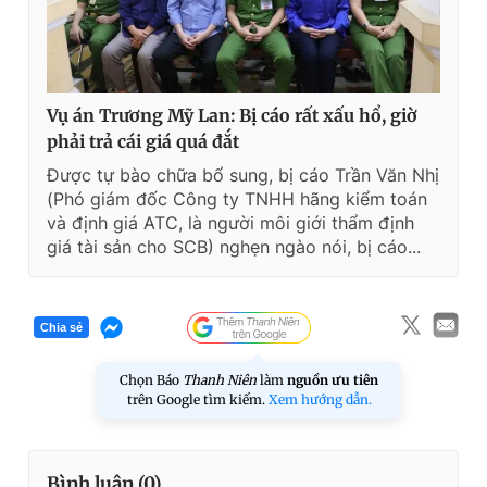
Vụ án Trương Mỹ Lan: Bị cáo rất xấu hổ, giờ
phải trả cái giá quá đắt
Được tự bào chữa bổ sung, bị cáo Trần Văn Nhị
(Phó giám đốc Công ty TNHH hãng kiểm toán
và định giá ATC, là người môi giới thẩm định
giá tài sản cho SCB) nghẹn ngào nói, bị cáo...
Chia sẻ
Chọn Báo
Thanh Niên
làm
nguồn ưu tiên
trên Google tìm kiếm.
Xem hướng dẫn.
Bình luận (
0
)