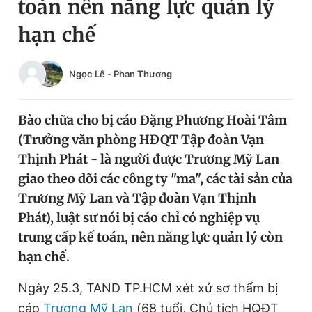
toán nên năng lực quản lý
Chuyên mục khác
hạn chế
Tin đã xem
Chào ngày mới
Tin 24h
Đăng xuất
Ngọc Lê
-
Phan Thương
Tin thị trường
Tin 360
Bào chữa cho bị cáo Đặng Phương Hoài Tâm
Video
Magazine
(Trưởng văn phòng HĐQT Tập đoàn Vạn
Thịnh Phát - là người được Trương Mỹ Lan
giao theo dõi các công ty "ma", các tài sản của
Sản phẩm khác
Trương Mỹ Lan và Tập đoàn Vạn Thịnh
Tiện ích
Bạn cần biết
Phát), luật sư nói bị cáo chỉ có nghiệp vụ
trung cấp kế toán, nên năng lực quản lý còn
Thông tin tòa soạn
Liên hệ quảng cáo
hạn chế.
Ngày 25.3, TAND TP.HCM xét xử sơ thẩm bị
cáo
Trương Mỹ Lan
(68 tuổi, Chủ tịch HQĐT