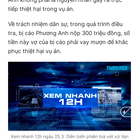
tiếp thiệt hại trong vụ án.
Về trách nhiệm dân sự, trong quá trình điều
tra, bị cáo Phương Anh nộp 300 triệu đồng, số
tiền này vợ của bị cáo phải vay mượn để khắc
phục thiệt hại vụ án.
C
0:03
/
D
36:18
Xem nhanh 12h ngày 25.3: Diễn biến phiên toà xét xử Vạn