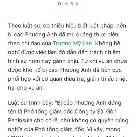
Thịnh Phát
u
u
r
r
r
a
Theo luật sư, do thiếu hiểu biết luật pháp, nên
bị cáo Phương Anh đã mù quáng thực hiện
e
t
theo chỉ đạo của
Trương Mỹ Lan
. Không hề
n
i
nghĩ được việc làm đó dẫn đến trách nhiệm
t
o
hình sự hôm nay gánh chịu. Từ khi vụ án chưa
T
n
được khởi tố bị cáo Phương Anh đã tích cực
i
phối hợp với cơ quan điều tra, giảm thiểu thiệt
m
hại cho vụ án.
e
Luật sư trình bày: "Bị cáo Phương Anh đứng
tên là Phó tổng giám đốc Công ty Sài Gòn
Peninsula cho có lệ, chứ không có quyền đúng
nghĩa của Phó tổng giám đốc. Vì vậy, mong