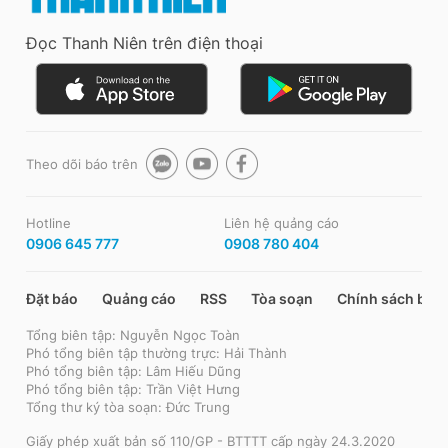
Đọc Thanh Niên trên điện thoại
Theo dõi báo trên
Hotline
Liên hệ quảng cáo
0906 645 777
0908 780 404
Đặt báo
Quảng cáo
RSS
Tòa soạn
Chính sách bảo
Tổng biên tập: Nguyễn Ngọc Toàn
Phó tổng biên tập thường trực: Hải Thành
Phó tổng biên tập: Lâm Hiếu Dũng
Phó tổng biên tập: Trần Việt Hưng
Tổng thư ký tòa soạn: Đức Trung
Giấy phép xuất bản số 110/GP - BTTTT cấp ngày 24.3.2020