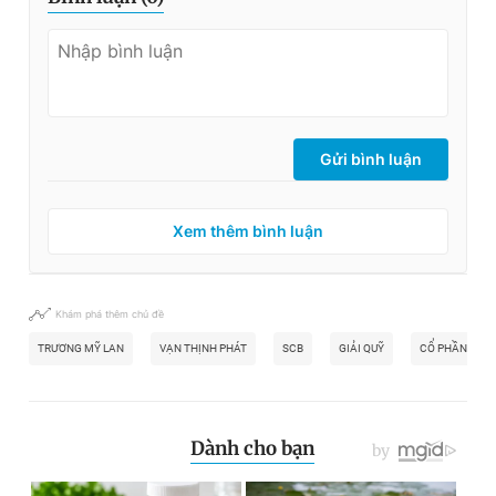
Gửi bình luận
Xem thêm bình luận
Khám phá thêm chủ đề
TRƯƠNG MỸ LAN
VẠN THỊNH PHÁT
SCB
GIẢI QUỸ
CỔ PHẦN