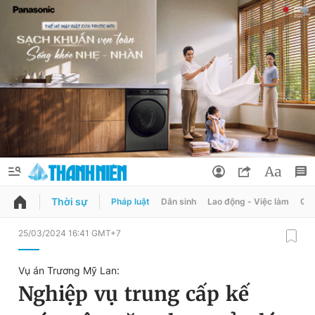
Thời sự
Pháp luật
Dân sinh
Lao động - Việc làm
Quy
QUẢNG CÁO
ĐẶT BÁO
25/03/2024 16:41 GMT+7
Thông tin tài khoản
Vụ án Trương Mỹ Lan:
Đổi mật khẩu
Nghiệp vụ trung cấp kế
Chuyên mục
Tin đã lưu