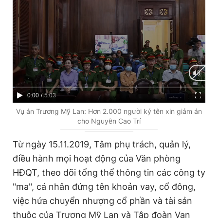
C
0:00
/
D
5:03
u
u
Vụ án Trương Mỹ Lan: Hơn 2.000 người ký tên xin giảm án
cho Nguyễn Cao Trí
r
r
r
a
Từ ngày 15.11.2019, Tâm phụ trách, quản lý,
e
t
điều hành mọi hoạt động của Văn phòng
n
i
HĐQT, theo dõi tổng thể thông tin các công ty
t
o
"ma", cá nhân đứng tên khoản vay, cổ đông,
T
n
việc hứa chuyển nhượng cổ phần và tài sản
i
thuộc của Trương Mỹ Lan và Tập đoàn Vạn