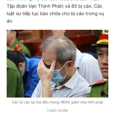
Tập đoàn Vạn Thịnh Phát) và 85 bị cáo. Các
luật sư tiếp tục bào chữa cho bị cáo trong vụ
Đọc Thanh Niên trên điện thoại
án.
Theo dõi báo trên
Hotline
Liên hệ quảng cáo
0906 645 777
0908 780 404
Đặt báo
Quảng cáo
RSS
Tòa soạn
Chính sách bảo
Tổng biên tập: Nguyễn Ngọc Toàn
Phó tổng biên tập thường trực: Hải Thành
Các bị cáo tại tòa đều mong HĐXX giảm nhẹ hình phạt
Phó tổng biên tập: Lâm Hiếu Dũng
Phó tổng biên tập: Trần Việt Hưng
THẢO NHÂN
Tổng thư ký tòa soạn: Đức Trung