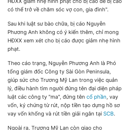
HĐXX giảm nhẹ hình phạt cho bị cáo để bị cáo
có thể trở về chăm sóc vợ con, gia đình".
Sau khi luật sư bào chữa, bị cáo Nguyễn
Phương Anh không có ý kiến thêm, chỉ mong
HĐXX xem xét cho bị cáo được giảm nhẹ hình
phạt.
Theo cáo trạng, Nguyễn Phương Anh là Phó
tổng giám đốc Công ty Sài Gòn Peninsula,
giúp sức cho Trương Mỹ Lan trong việc quản
lý, điều hành tìm người đứng tên đại diện pháp
luật các công ty "ma", đứng tên
cổ phần
, vay
vốn, ký chứng từ rút, nộp tiền tạo dựng hồ sơ
vay vốn khống và rút tiền giải ngân tại
SCB
.
Ngoài ra, Trương Mỹ Lan còn giao cho