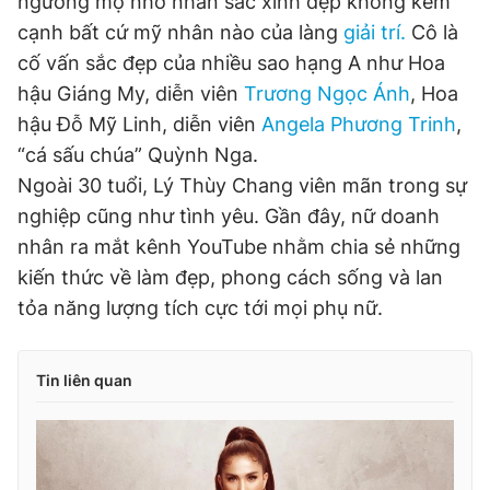
ngưỡng mộ nhờ nhan sắc xinh đẹp không kém
cạnh bất cứ mỹ nhân nào của làng
giải trí.
Cô là
cố vấn sắc đẹp của nhiều sao hạng A như Hoa
hậu Giáng My, diễn viên
Trương Ngọc Ánh
, Hoa
hậu Đỗ Mỹ Linh, diễn viên
Angela Phương Trinh
,
“cá sấu chúa” Quỳnh Nga.
Ngoài 30 tuổi, Lý Thùy Chang viên mãn trong sự
nghiệp cũng như tình yêu. Gần đây, nữ doanh
nhân ra mắt kênh YouTube nhằm chia sẻ những
kiến thức về làm đẹp, phong cách sống và lan
tỏa năng lượng tích cực tới mọi phụ nữ.
Tin liên quan