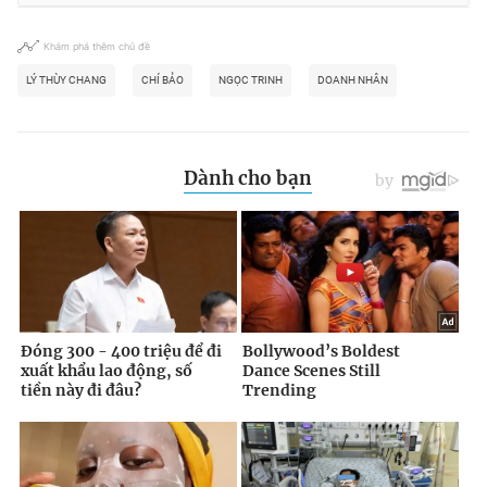
Khám phá thêm chủ đề
LÝ THÙY CHANG
CHÍ BẢO
NGỌC TRINH
DOANH NHÂN