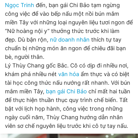
Ngọc Trinh
đến, bạn gái Chi Bảo tạm ngừng
công việc để vào bếp nấu một nồi bún mắm
Đọc Thanh Niên trên điện thoại
miền Tây với những loại nguyên liệu tươi ngon để
“Nữ hoàng nội y” thưởng thức trước khi làm
đẹp. Dù bận rộn,
nữ doanh nhân
thích tự tay
chuẩn bị những món ăn ngon để chiêu đãi bạn
bè, người thân.
Theo dõi báo trên
Lý Thùy Chang gốc Bắc. Cô có dịp đi nhiều nơi,
khám phá nhiều nét
văn hóa
ẩm thực và có biệt
Hotline
Liên hệ quảng cáo
tài học công thức nấu nướng rất nhanh. Với bún
0906 645 777
0908 780 404
mắm miền Tây,
bạn gái Chi Bảo
chỉ mất hai tuần
để thực hiện thuần thục quy trình chế biến. Tất
Đặt báo
Quảng cáo
RSS
Tòa soạn
Chính sách bảo
bật với lịch họp hành, công việc trong những
Tổng biên tập: Nguyễn Ngọc Toàn
ngày cuối năm, Thùy Chang hướng dẫn nhân
Phó tổng biên tập thường trực: Hải Thành
Phó tổng biên tập: Lâm Hiếu Dũng
viên sơ chế nguyên liệu trước khi cô tự tay nấu.
Phó tổng biên tập: Trần Việt Hưng
Tổng thư ký tòa soạn: Đức Trung