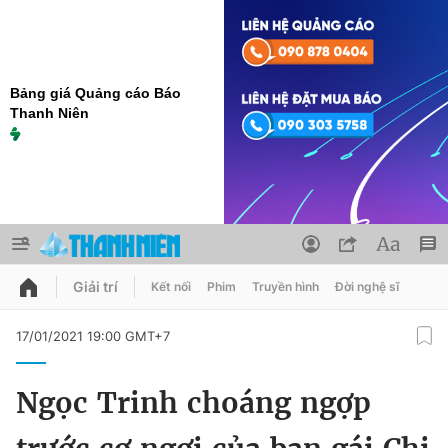
Bảng giá Quảng cáo Báo
Thanh Niên
Giải trí
Kết nối
Phim
Truyền hình
Đời nghệ sĩ
QUẢNG CÁO
ĐẶT BÁO
17/01/2021 19:00 GMT+7
Thông tin tài khoản
Ngọc Trinh choáng ngợp
Đổi mật khẩu
Chuyên mục
Tin đã lưu