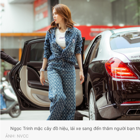
Giấy phép xuất bản số 110/GP - BTTTT cấp ngày 24.3.2020
© 2003-2026 Bản quyền thuộc về Báo Thanh Niên. Cấm sao
chép dưới mọi hình thức nếu không có sự chấp thuận bằng văn
bản. Phát triển bởi ePi Technologies, JSC.
Ngọc Trinh mặc cây đồ hiệu, lái xe sang đến thăm người bạn 
ẢNH: NVCC