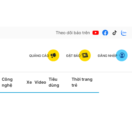
Theo dõi báo trên
QUẢNG CÁO
ĐẶT BÁO
ĐĂNG NHẬP
Công
Tiêu
Thời trang
Xe
Video
nghệ
dùng
trẻ