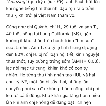
"Amazing"
(quá kỳ diệu -
PV
), anh Paul thốt lên
khi nghe tiếng tim thai nhi đập rộn rã ở tuần
thứ 7, khi trở lại Việt Nam thăm vợ.
Cũng như chị Quỳnh, chị H., 29 tuổi và anh T.,
40 tuổi, sống tại bang California (Mỹ), gặp
không ít khó khăn trên hành trình "tìm con"
suốt 5 năm. Anh T. có tỷ lệ tinh trùng dị dạng
đến 80%, chị H. bị rối loạn nội tiết, kinh nguyệt
thưa thớt, suy buồng trứng sớm (AMH = 0,03),
lạc nội mạc tử cung, khiến khó có con tự
nhiên. Họ từng thụ tinh nhân tạo (IUI) và hai
chu kỳ IVF, một lần bị sẩy thai, những lần
chuyển phôi sau đó không thành công, chi phí
lên tới cả tỉ đồng. Khó khăn gia tăng hơn nhiều
lần khi anh chị không dễ dàng đặt lịch hẹn