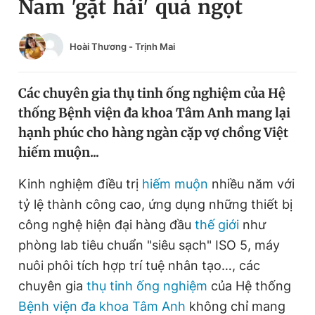
Nam 'gặt hái' quả ngọt
Chuyên mục khác
Tin đã xem
Chào ngày mới
Hoài Thương
-
Trịnh Mai
Tin 24h
Đăng xuất
Tin thị trường
Tin 360
Các chuyên gia thụ tinh ống nghiệm của Hệ
thống Bệnh viện đa khoa Tâm Anh mang lại
hạnh phúc cho hàng ngàn cặp vợ chồng Việt
Video
Magazine
hiếm muộn...
Kinh nghiệm điều trị
hiếm muộn
nhiều năm với
Sản phẩm khác
tỷ lệ thành công cao, ứng dụng những thiết bị
Tiện ích
Bạn cần biết
công nghệ hiện đại hàng đầu
thế giới
như
phòng lab tiêu chuẩn "siêu sạch" ISO 5, máy
Thông tin tòa soạn
Liên hệ quảng cáo
nuôi phôi tích hợp trí tuệ nhân tạo…, các
chuyên gia
thụ tinh ống nghiệm
của Hệ thống
Bệnh viện đa khoa Tâm Anh
không chỉ mang