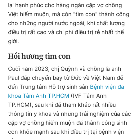
lại hạnh phúc cho hàng ngàn cặp vợ chồng
Việt hiếm muộn, mà còn "tìm con" thành công
Đọc Thanh Niên trên điện thoại
cho những người nước ngoài, khi chất lượng
điều trị rất cao và chi phí điều trị rẻ nhất thế
giới.
Hồi hương tìm con
Theo dõi báo trên
Cuối năm 2023, chị Quỳnh và chồng là anh
Paul đáp chuyến bay từ Đức về Việt Nam để
Hotline
Liên hệ quảng cáo
0906 645 777
0908 780 404
đến Trung tâm Hỗ trợ sinh sản
Bệnh viện đa
khoa Tâm Anh TP.HCM
(IVF Tâm Anh
Đặt báo
Quảng cáo
RSS
Tòa soạn
Chính sách bảo
TP.HCM), sau khi đã tham khảo rất nhiều
Tổng biên tập: Nguyễn Ngọc Toàn
thông tin y khoa và những trải nghiệm của các
Phó tổng biên tập thường trực: Hải Thành
cặp vợ chồng hiếm muộn đã thành công sinh
Phó tổng biên tập: Lâm Hiếu Dũng
Phó tổng biên tập: Trần Việt Hưng
con khỏe mạnh sau khi điều trị tại bệnh viện
Tổng thư ký tòa soạn: Đức Trung