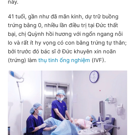
này.
Giấy phép xuất bản số 110/GP - BTTTT cấp ngày 24.3.2020
© 2003-2026 Bản quyền thuộc về Báo Thanh Niên. Cấm sao
41 tuổi, gần như đã mãn kinh, dự trữ buồng
chép dưới mọi hình thức nếu không có sự chấp thuận bằng văn
bản. Phát triển bởi ePi Technologies, JSC.
trứng bằng 0, nhiều lần điều trị tại Đức thất
bại, chị Quỳnh hồi hương với ngổn ngang nỗi
lo và rất ít hy vọng có con bằng trứng tự thân;
bởi trước đó bác sĩ ở Đức khuyên xin noãn
(trứng) làm
thụ tinh ống nghiệm
(IVF).