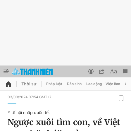
Thời sự
Pháp luật
Dân sinh
Lao động - Việc làm
Quy
QUẢNG CÁO
ĐẶT BÁO
03/09/2024 07:54 GMT+7
Thông tin tài khoản
Y tế hội nhập quốc tế:
Đổi mật khẩu
Ngược xuôi tìm con, về Việt
Chuyên mục
Tin đã lưu