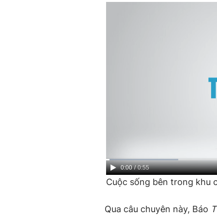
Current
0:00
/
Duration
0:55
Cuộc sống bên trong khu c
Time
Qua câu chuyên này, Báo
T