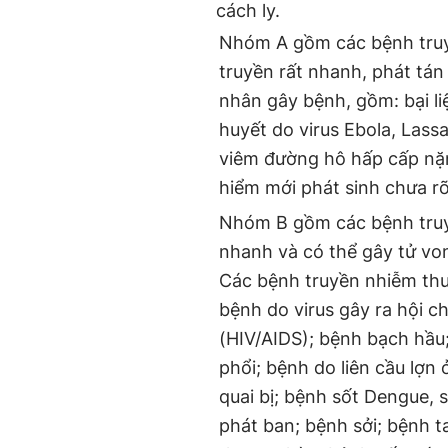
cách ly.
Nhóm A gồm các bệnh truy
truyền rất nhanh, phát tán
nhân gây bệnh, gồm: bại li
huyết do virus Ebola, Lassa
viêm đường hô hấp cấp nặn
hiểm mới phát sinh chưa r
Nhóm B gồm các bệnh truy
nhanh và có thể gây tử vo
Các bệnh truyền nhiễm th
bệnh do virus gây ra hội c
(HIV/AIDS); bệnh bạch hầu
phổi; bệnh do liên cầu lợn 
quai bị; bệnh sốt Dengue, 
phát ban; bệnh sởi; bệnh 