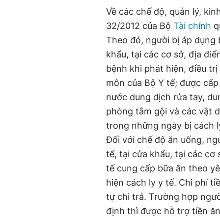
Về các chế độ, quản lý, kinh
32/2012 của Bộ
Tài chính
q
Theo đó, người bị áp dụng bi
khẩu, tại các cơ sở, địa đ
bệnh khi phát hiện, điều t
môn của Bộ Y tế; được cấp
nước dung dịch rửa tay, du
phòng tắm gội và các vật d
trong những ngày bị cách ly
Đối với chế độ ăn uống, ngư
tế, tại cửa khẩu, tại các c
tế cung cấp bữa ăn theo yê
hiện cách ly y tế. Chi phí t
tự chi trả. Trường hợp ngườ
định thì được hỗ trợ tiền 