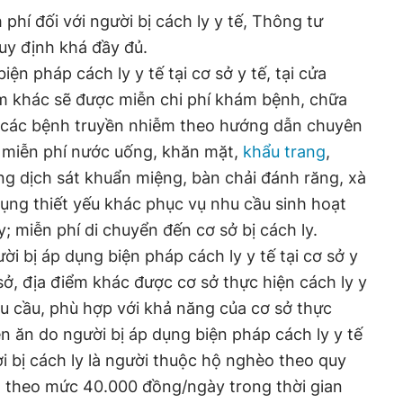
 phí đối với người bị cách ly y tế, Thông tư
uy định khá đầy đủ.
ện pháp cách ly y tế tại cơ sở y tế, tại cửa
iểm khác sẽ được miễn chi phí khám bệnh, chữa
rị các bệnh truyền nhiễm theo hướng dẫn chuyên
 miễn phí nước uống, khăn mặt,
khẩu trang
,
ng dịch sát khuẩn miệng, bàn chải đánh răng, xà
ụng thiết yếu khác phục vụ nhu cầu sinh hoạt
; miễn phí di chuyển đến cơ sở bị cách ly.
ời bị áp dụng biện pháp cách ly y tế tại cơ sở y
ơ sở, địa điểm khác được cơ sở thực hiện cách ly y
u cầu, phù hợp với khả năng của cơ sở thực
iền ăn do người bị áp dụng biện pháp cách ly y tế
i bị cách ly là người thuộc hộ nghèo theo quy
ăn theo mức 40.000 đồng/ngày trong thời gian