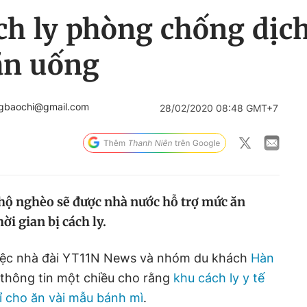
ch ly phòng chống dịch
 ăn uống
ngbaochi@gmail.com
28/02/2020 08:48 GMT+7
 hộ nghèo sẽ được nhà nước hỗ trợ mức ăn
i gian bị cách ly.
việc nhà đài YT11N News và nhóm du khách
Hàn
thông tin một chiều cho rằng
khu cách ly y tế
ỉ cho ăn vài mẫu bánh mì
.