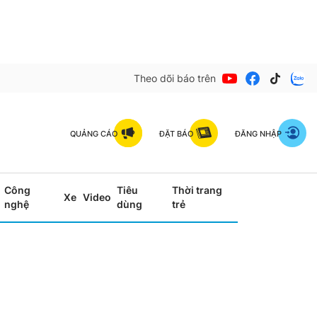
Theo dõi báo trên
QUẢNG CÁO
ĐẶT BÁO
ĐĂNG NHẬP
Công
Tiêu
Thời trang
Xe
Video
nghệ
dùng
trẻ