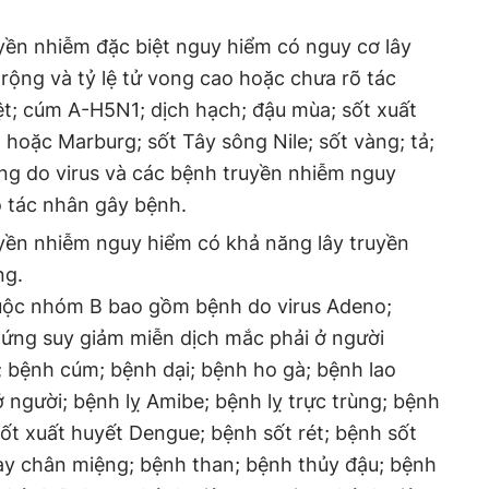
ền nhiễm đặc biệt nguy hiểm có nguy cơ lây
 rộng và tỷ lệ tử vong cao hoặc chưa rõ tác
ệt; cúm A-H5N1; dịch hạch; đậu mùa; sốt xuất
 hoặc Marburg; sốt Tây sông Nile; sốt vàng; tả;
g do virus và các bệnh truyền nhiễm nguy
õ tác nhân gây bệnh.
ền nhiễm nguy hiểm có khả năng lây truyền
ng.
uộc nhóm B bao gồm bệnh do virus Adeno;
hứng suy giảm miễn dịch mắc phải ở người
; bệnh cúm; bệnh dại; bệnh ho gà; bệnh lao
ở người; bệnh lỵ Amibe; bệnh lỵ trực trùng; bệnh
sốt xuất huyết Dengue; bệnh sốt rét; bệnh sốt
tay chân miệng; bệnh than; bệnh thủy đậu; bệnh