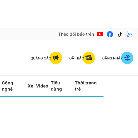
Theo dõi báo trên
QUẢNG CÁO
ĐẶT BÁO
ĐĂNG NHẬP
Công
Tiêu
Thời trang
Xe
Video
nghệ
dùng
trẻ