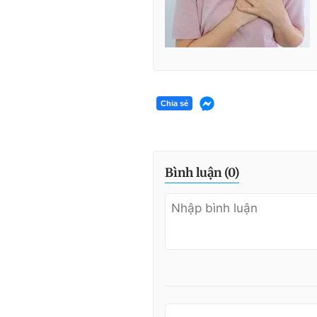
Chia sẻ
Bình luận (
0
)