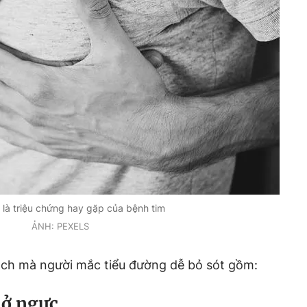
là triệu chứng hay gặp của bệnh tim
ẢNH: PEXELS
ạch mà người mắc tiểu đường dễ bỏ sót gồm:
 ở ngực