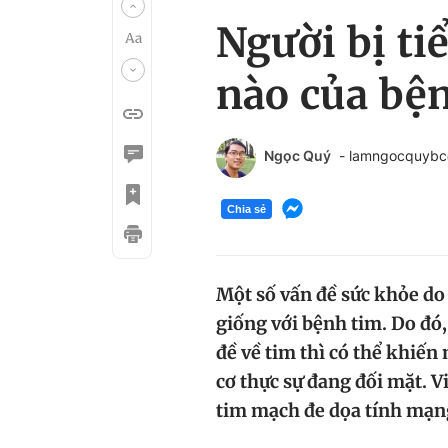
Người bị ti
nào của bệ
Ngọc Quý
- lamngocquyb
Chia sẻ
Một số vấn đề sức khỏe do 
giống với bệnh tim. Do đó
đề về tim thì có thể khiến
cơ thực sự đang đối mặt. V
tim mạch đe dọa tính mạn