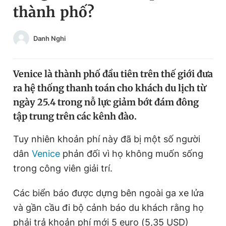
thành phố?
Chuyên mục khác
Tin đã xem
Chào ngày mới
Tin 24h
Danh Nghi
Đăng xuất
Tin thị trường
Tin 360
Venice là thành phố đầu tiên trên thế giới đưa
ra hệ thống thanh toán cho khách du lịch từ
Video
Magazine
ngày 25.4 trong nỗ lực giảm bớt đám đông
tập trung trên các kênh đào.
Sản phẩm khác
Tuy nhiên khoản phí này đã bị một số người
dân
Venice
phản đối vì họ không muốn sống
Tiện ích
Bạn cần biết
trong công viên giải trí.
Thông tin tòa soạn
Liên hệ quảng cáo
Các biển báo được dựng bên ngoài ga xe lửa
và gần cầu đi bộ cảnh báo du khách rằng họ
phải trả khoản phí mới 5 euro (5,35 USD)