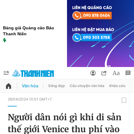
Bảng giá Quảng cáo Báo
Thanh Niên
Văn hóa
Sống đẹp
Câu chuyện văn hóa
Khảo cứu
X
QUẢNG CÁO
ĐẶT BÁO
26/04/2024 10:01 GMT+7
Thông tin tài khoản
Người dân nói gì khi di sản
Đổi mật khẩu
Chuyên mục
thế giới Venice thu phí vào
Tin đã lưu