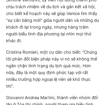
Giấy phép xuất bản số 110/GP - BTTTT cấp ngày 24.3.2020
chịu trách nhiệm về du lịch và gắn kết xã hội,
© 2003-2026 Bản quyền thuộc về Báo Thanh Niên. Cấm sao
cho biết kế hoạch này sẽ giúp Venice tìm thấy
chép dưới mọi hình thức nếu không có sự chấp thuận bằng văn
bản. Phát triển bởi ePi Technologies, JSC.
"sự cân bằng mới" giữa người dân và những du
khách đi lại trong ngày, nhưng hàng trăm
người biểu tình địa phương lại nhìn mọi thứ
khác đi.
Cristina Romieri, một cư dân cho biết: "Chúng
tôi phản đối biện pháp này vì nó sẽ không thể
ngăn chặn tình trạng du lịch quá mức. Hơn
nữa, đây là một quy định phức tạp với rất
nhiều trường hợp ngoại lệ nên sẽ khó thực
thi".
Giovanni Andrea Martini, thành viên nhóm đối
lập ở Tòa thị chính, người tham gia biểu tình,