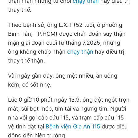
thận mạn nhưng từ chối
chạy thận
hay điều trị
thay thế.
Đọc Thanh Niên trên điện thoại
Theo bệnh sử, ông L.X.T (52 tuổi, ở phường
Bình Tân, TP.HCM) được chẩn đoán suy thận
mạn giai đoạn cuối từ tháng 7.2025, nhưng
ông không chấp nhận
chạy thận
hay điều trị
Theo dõi báo trên
thay thế thận.
Vài ngày gần đây, ông mệt nhiều, ăn uống
Hotline
Liên hệ quảng cáo
0906 645 777
0908 780 404
kém, có sốt nhẹ.
Lúc 0 giờ 10 phút ngày 13.9, ông đột ngột trợn
Đặt báo
Quảng cáo
RSS
Tòa soạn
Chính sách bảo
mắt, sùi bọt mép, tím tái và ngưng tim. Người
Tổng biên tập: Nguyễn Ngọc Toàn
nhà vội gọi cấp cứu 115, và trạm cấp cứu 115
Phó tổng biên tập thường trực: Hải Thành
Phó tổng biên tập: Lâm Hiếu Dũng
vệ tinh đặt tại
Bệnh viện Gia An 115
được điều
Phó tổng biên tập: Trần Việt Hưng
Tổng thư ký tòa soạn: Đức Trung
động đến hiện trường.