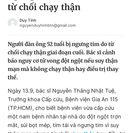
từ chối chạy thận
Chuyên mục khác
Tin đã xem
Chào ngày mới
Tin 24h
Duy Tính
nguyenduytinhbtn@gmail.com
Đăng xuất
Tin thị trường
Tin 360
Người đàn ông 52 tuổi bị ngưng tim do từ
chối chạy thận giai đoạn cuối. Bác sĩ cảnh
Video
Magazine
báo nguy cơ tử vong đột ngột nếu suy thận
mạn mà không chạy thận hay điều trị thay
thế.
Sản phẩm khác
Tiện ích
Ngày 13.9, bác sĩ Nguyễn Thắng Nhật Tuệ,
Bạn cần biết
Trưởng khoa Cấp cứu, Bệnh viện Gia An 115
(TP.HCM), cho biết bệnh viện vừa cấp cứu
Thông tin tòa soạn
Liên hệ quảng cáo
một nam bệnh nhân tại nhà do đột ngột trợn
mắt, sùi bọt mép, tím tái và ngưng tim vì suy