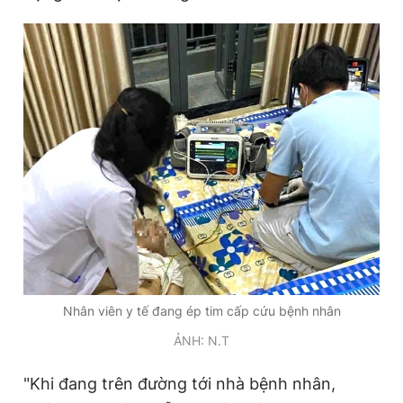
Giấy phép xuất bản số 110/GP - BTTTT cấp ngày 24.3.2020
© 2003-2026 Bản quyền thuộc về Báo Thanh Niên. Cấm sao
chép dưới mọi hình thức nếu không có sự chấp thuận bằng văn
bản. Phát triển bởi ePi Technologies, JSC.
Nhân viên y tế đang ép tim cấp cứu bệnh nhân
ẢNH: N.T
"Khi đang trên đường tới nhà bệnh nhân,