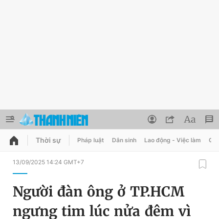
Thời sự
Pháp luật
Dân sinh
Lao động - Việc làm
Quy
QUẢNG CÁO
ĐẶT BÁO
13/09/2025 14:24 GMT+7
Thông tin tài khoản
Người đàn ông ở TP.HCM
Đổi mật khẩu
Chuyên mục
ngưng tim lúc nửa đêm vì
Tin đã lưu