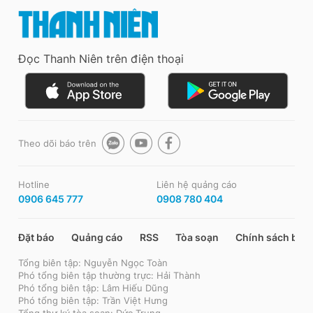
Đọc Thanh Niên trên điện thoại
Theo dõi báo trên
Hotline
Liên hệ quảng cáo
0906 645 777
0908 780 404
Đặt báo
Quảng cáo
RSS
Tòa soạn
Chính sách bảo
Tổng biên tập: Nguyễn Ngọc Toàn
Phó tổng biên tập thường trực: Hải Thành
Phó tổng biên tập: Lâm Hiếu Dũng
Phó tổng biên tập: Trần Việt Hưng
Tổng thư ký tòa soạn: Đức Trung