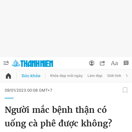
Sức khỏe
Khỏe đẹp mỗi ngày
Làm đẹp
Giới tính
Y t
QUẢNG CÁO
ĐẶT BÁO
09/01/2023 00:08 GMT+7
Thông tin tài khoản
Người mắc bệnh thận có
Đổi mật khẩu
Chuyên mục
uống cà phê được không?
Tin đã lưu
Chuyên mục khác