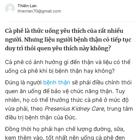
Tin đã xem
Thiên Lan
thienlan70@gmail.com
Chào ngày mới
Tin 24h
Đăng xuất
Cà phê là thức uống yêu thích của rất nhiều
Tin thị trường
Tin 360
người. Nhưng liệu người bệnh thận có tiếp tục
duy trì thói quen yêu thích này không?
Video
Magazine
Cà phê có ảnh hưởng gì đến thận và liệu có thể
uống cà phê khi bị bệnh thận hay không?
Sản phẩm khác
Đúng là người
bệnh thận
sẽ phải điều chỉnh thói
Tiện ích
Bạn cần biết
quen ăn uống để bảo vệ chức năng thận. Tuy
nhiên, họ có thể thưởng thức cà phê ở mức độ
Thông tin tòa soạn
Liên hệ quảng cáo
vừa phải, theo
Presenius Kidney Care,
trung tâm
điều trị bệnh thận của Đức.
Đồng thời họ phải hạn chế lượng đường, sữa,
kem thêm vào, tốt nhất nên uống cà phê đen