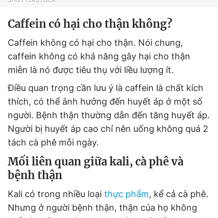
© 2003-2026 Bản quyền thuộc về Báo Thanh Niên. Cấm sao
chép dưới mọi hình thức nếu không có sự chấp thuận bằng văn
Caffein có hại cho thận không?
bản. Phát triển bởi ePi Technologies, JSC.
Caffein không có hại cho thận. Nói chung,
caffein không có khả năng gây hại cho thận
miễn là nó được tiêu thụ với liều lượng ít.
Điều quan trọng cần lưu ý là caffein là chất kích
thích, có thể ảnh hưởng đến huyết áp ở một số
người. Bệnh thận thường dẫn đến tăng huyết áp.
Người bị huyết áp cao chỉ nên uống không quá 2
tách cà phê mỗi ngày.
Mối liên quan giữa kali, cà phê và
bệnh thận
Kali có trong nhiều loại
thực phẩm
, kể cả cà phê.
Nhưng ở người bệnh thận, thận của họ không