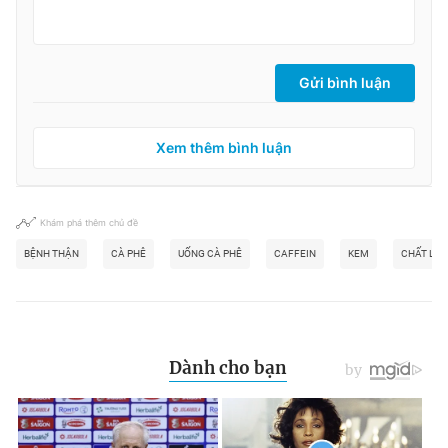
Gửi bình luận
Xem thêm bình luận
Khám phá thêm chủ đề
BỆNH THẬN
CÀ PHÊ
UỐNG CÀ PHÊ
CAFFEIN
KEM
CHẤT LỎ