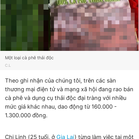
Giấy phép xuất bản số 110/GP - BTTTT cấp ngày 24.3.2020
© 2003-2026 Bản quyền thuộc về Báo Thanh Niên. Cấm sao
chép dưới mọi hình thức nếu không có sự chấp thuận bằng văn
bản. Phát triển bởi ePi Technologies, JSC.
Một loại cà phê thải độc
C.L
Theo ghi nhận của chúng tôi, trên các sàn
thương mại điện tử và mạng xã hội đang rao bán
cà phê và dụng cụ thải độc đại tràng với nhiều
mức giá khác nhau, dao động từ 160.000 -
1.300.000 đồng.
Chị Linh (25 tuổi, ở
Gia Lai
) từng làm việc tại một