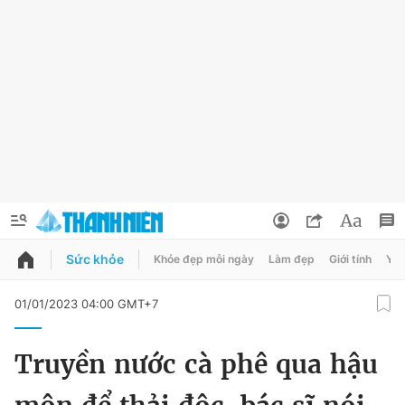
Sức khỏe
Khỏe đẹp mỗi ngày
Làm đẹp
Giới tính
Y t
QUẢNG CÁO
ĐẶT BÁO
01/01/2023 04:00 GMT+7
Thông tin tài khoản
Truyền nước cà phê qua hậu
Đổi mật khẩu
Chuyên mục
Tin đã lưu