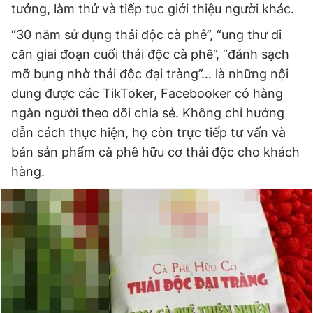
tưởng, làm thử và tiếp tục giới thiệu người khác.
“30 năm sử dụng thải độc cà phê”, “ung thư di
Đọc Thanh Niên trên điện thoại
căn giai đoạn cuối thải độc cà phê”, “đánh sạch
mỡ bụng nhờ thải độc đại tràng”… là những nội
dung được các TikToker, Facebooker có hàng
ngàn người theo dõi chia sẻ. Không chỉ hướng
dẫn cách thực hiện, họ còn trực tiếp tư vấn và
Theo dõi báo trên
bán sản phẩm cà phê hữu cơ thải độc cho khách
hàng.
Hotline
Liên hệ quảng cáo
0906 645 777
0908 780 404
Đặt báo
Quảng cáo
RSS
Tòa soạn
Chính sách bảo
Tổng biên tập: Nguyễn Ngọc Toàn
Phó tổng biên tập thường trực: Hải Thành
Phó tổng biên tập: Lâm Hiếu Dũng
Phó tổng biên tập: Trần Việt Hưng
Tổng thư ký tòa soạn: Đức Trung