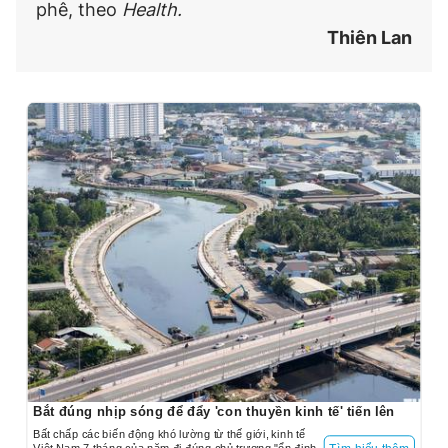
phê, theo
Health.
Thiên Lan
Bắt đúng nhịp sóng để đẩy 'con thuyền kinh tế' tiến lên
Bất chấp các biến động khó lường từ thế giới, kinh tế