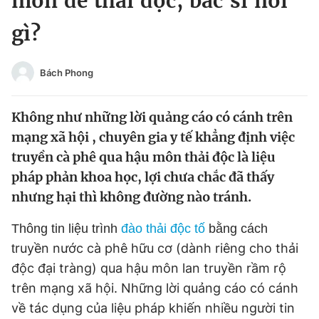
môn để thải độc, bác sĩ nói
Chuyên mục khác
gì?
Tin đã xem
Chào ngày mới
Tin 24h
Đăng xuất
Bách Phong
Tin thị trường
Tin 360
Không như những lời quảng cáo có cánh trên
Video
Magazine
mạng xã hội , chuyên gia y tế khẳng định việc
truyền cà phê qua hậu môn thải độc là liệu
pháp phản khoa học, lợi chưa chắc đã thấy
Sản phẩm khác
nhưng hại thì không đường nào tránh.
Tiện ích
Bạn cần biết
Thông tin liệu trình
đào thải độc tố
bằng cách
ruyền nước cà phê hữu cơ (dành riêng cho thải
t
Thông tin tòa soạn
Liên hệ quảng cáo
độc đại tràng) qua hậu môn lan truyền rầm rộ
trên mạng xã hội. Những lời quảng cáo có cánh
về tác dụng của liệu pháp khiến nhiều người tin