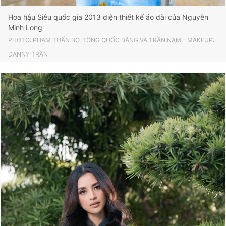
Hoa hậu Siêu quốc gia 2013 diện thiết kế áo dài của Nguyễn
Minh Long
PHOTO: PHẠM TUẤN BO, TỐNG QUỐC BẰNG VÀ TRẦN NAM -
MAKEUP:
DANNY TRẦN