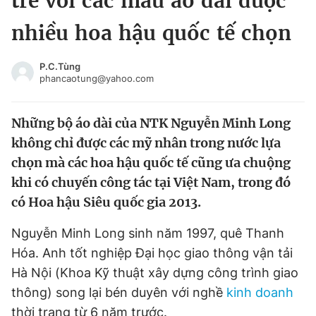
trẻ với các mẫu áo dài được
Chuyên mục khác
nhiều hoa hậu quốc tế chọn
Tin đã xem
Chào ngày mới
Tin 24h
P.C.Tùng
Đăng xuất
phancaotung@yahoo.com
Tin thị trường
Tin 360
Những bộ áo dài của NTK Nguyễn Minh Long
Video
Magazine
không chỉ được các mỹ nhân trong nước lựa
chọn mà các hoa hậu quốc tế cũng ưa chuộng
khi có chuyến công tác tại Việt Nam, trong đó
Sản phẩm khác
có Hoa hậu Siêu quốc gia 2013.
Tiện ích
Bạn cần biết
Nguyễn Minh Long sinh năm 1997, quê Thanh
Hóa. Anh tốt nghiệp Đại học giao thông vận tải
Thông tin tòa soạn
Liên hệ quảng cáo
Hà Nội (Khoa Kỹ thuật xây dựng công trình giao
thông) song lại bén duyên với nghề
kinh doanh
thời trang từ 6 năm trước.