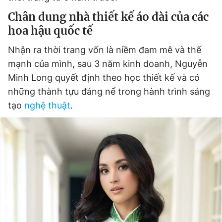
Chân dung nhà thiết kế áo dài của các
hoa hậu quốc tế
Đọc Thanh Niên trên điện thoại
Nhận ra thời trang vốn là niềm đam mê và thế
mạnh của mình, sau 3 năm kinh doanh, Nguyễn
Minh Long quyết định theo học thiết kế và có
những thành tựu đáng nể trong hành trình sáng
Theo dõi báo trên
tạo
nghệ thuật
.
Hotline
Liên hệ quảng cáo
0906 645 777
0908 780 404
Đặt báo
Quảng cáo
RSS
Tòa soạn
Chính sách bảo
Tổng biên tập: Nguyễn Ngọc Toàn
Phó tổng biên tập thường trực: Hải Thành
Phó tổng biên tập: Lâm Hiếu Dũng
Phó tổng biên tập: Trần Việt Hưng
Tổng thư ký tòa soạn: Đức Trung