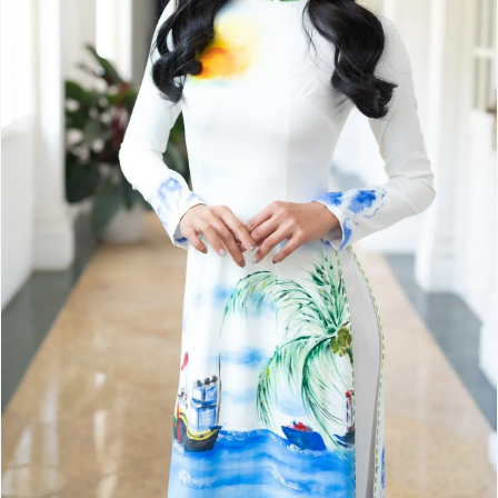
Giấy phép xuất bản số 110/GP - BTTTT cấp ngày 24.3.2020
© 2003-2026 Bản quyền thuộc về Báo Thanh Niên. Cấm sao
chép dưới mọi hình thức nếu không có sự chấp thuận bằng văn
bản. Phát triển bởi ePi Technologies, JSC.