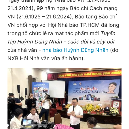
21.4.2024), 99 năm ngày Báo chí Cách mạng
VN (21.6.1925 – 21.6.2024), Bảo tàng Báo chí
Đọc Thanh Niên trên điện thoại
VN phối hợp với Hội Nhà báo TP.HCM đã long
trọng tổ chức lễ ra mắt tác phẩm mới
Tuyển
tập
Huỳnh Dũng Nhân - cuộc đời và cây bút
của nhà văn -
nhà báo Huỳnh Dũng Nhân
(do
Theo dõi báo trên
NXB Hội Nhà văn vừa ấn hành).
Hotline
Liên hệ quảng cáo
0906 645 777
0908 780 404
Đặt báo
Quảng cáo
RSS
Tòa soạn
Chính sách bảo
Tổng biên tập: Nguyễn Ngọc Toàn
Phó tổng biên tập thường trực: Hải Thành
Phó tổng biên tập: Lâm Hiếu Dũng
Phó tổng biên tập: Trần Việt Hưng
Tổng thư ký tòa soạn: Đức Trung