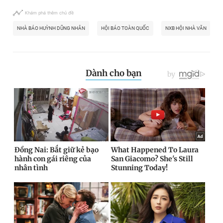
Khám phá thêm chủ đề
NHÀ BÁO HUỲNH DŨNG NHÂN
HỘI BÁO TOÀN QUỐC
NXB HỘI NHÀ VĂN