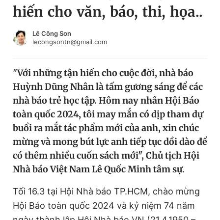
hiến cho văn, báo, thi, họa..
Chuyên mục khác
Tin đã xem
Chào ngày mới
Tin 24h
Lê Công Sơn
lecongsontn@gmail.com
Đăng xuất
Tin thị trường
Tin 360
"Với những tận hiến cho cuộc đời, nhà báo
Huỳnh Dũng Nhân là tấm gương sáng để các
Video
Magazine
nhà báo trẻ học tập. Hôm nay nhân Hội Báo
toàn quốc 2024, tôi may mắn có dịp tham dự
buổi ra mắt tác phẩm mới của anh, xin chúc
Sản phẩm khác
mừng và mong bút lực anh tiếp tục dồi dào để
Tiện ích
Bạn cần biết
có thêm nhiều cuốn sách mới", Chủ tịch Hội
Nhà báo Việt Nam Lê Quốc Minh tâm sự.
Thông tin tòa soạn
Liên hệ quảng cáo
Tối 16.3 tại Hội Nhà báo TP.HCM, chào mừng
Hội Báo toàn quốc 2024 và kỷ niệm 74 năm
ngày thành lập Hội Nhà báo VN (21.4.1950 –