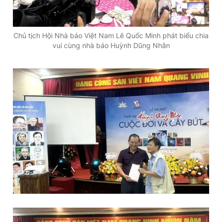
Giấy phép xuất bản số 110/GP - BTTTT cấp ngày 24.3.2020
© 2003-2026 Bản quyền thuộc về Báo Thanh Niên. Cấm sao
chép dưới mọi hình thức nếu không có sự chấp thuận bằng văn
Chủ tịch Hội Nhà báo Việt Nam Lê Quốc Minh phát biểu chia
bản. Phát triển bởi ePi Technologies, JSC.
vui cùng nhà báo Huỳnh Dũng Nhân