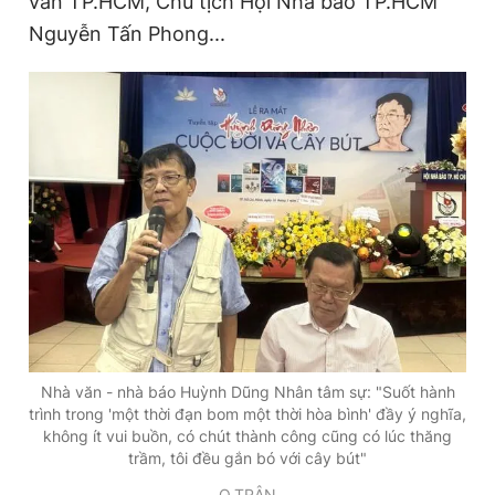
văn TP.HCM, Chủ tịch Hội Nhà báo TP.HCM
Nguyễn Tấn Phong...
Nhà văn - nhà báo Huỳnh Dũng Nhân tâm sự: "Suốt hành
trình trong 'một thời đạn bom một thời hòa bình' đầy ý nghĩa,
không ít vui buồn, có chút thành công cũng có lúc thăng
trầm, tôi đều gắn bó với cây bút"
Q.TRÂN