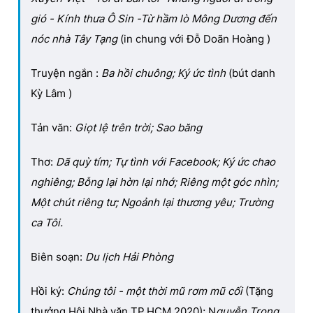
gió - Kính thưa Ô Sin -Từ hầm lò Mông Dương đến
nóc nhà Tây Tạng
(in chung với Đỗ Doãn Hoàng )
Truyện ngắn :
Ba hồi chuông; Ký ức tình
(bút danh
Kỳ Lâm )
Tản văn:
Giọt lệ trên trời;
Sao băng
Thơ:
Dã quỳ tím; Tự tình với Facebook; Ký ức chao
nghiêng; Bỗng lại hờn lại nhớ; Riêng một góc nhìn;
Một chút riêng tư; Ngoảnh lại thương yêu; Trường
ca Tôi.
Biên soạn:
Du lịch Hải Phòng
Hồi ký:
Chúng tôi - một thời mũ rơm mũ cối
(Tặng
thưởng Hội Nhà văn TP.HCM 2020); N
guyễn Trọng