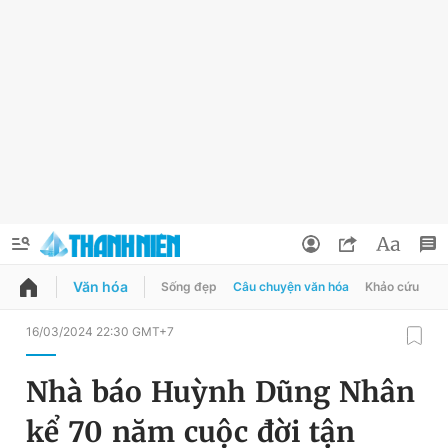
Văn hóa
Sống đẹp
Câu chuyện văn hóa
Khảo cứu
X
QUẢNG CÁO
ĐẶT BÁO
16/03/2024 22:30 GMT+7
Thông tin tài khoản
Nhà báo Huỳnh Dũng Nhân
Đổi mật khẩu
Chuyên mục
kể 70 năm cuộc đời tận
Tin đã lưu