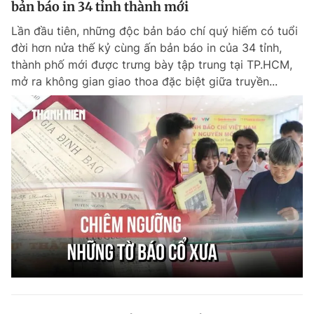
bản báo in 34 tỉnh thành mới
Giấy phép xuất bản số 110/GP - BTTTT cấp ngày 24.3.2020
© 2003-2026 Bản quyền thuộc về Báo Thanh Niên. Cấm sao chép
Lần đầu tiên, những độc bản báo chí quý hiếm có tuổi
dưới mọi hình thức nếu không có sự chấp thuận bằng văn bản.
đời hơn nửa thế kỷ cùng ấn bản báo in của 34 tỉnh,
Phát triển bởi ePi Technologies, JSC.
thành phố mới được trưng bày tập trung tại TP.HCM,
mở ra không gian giao thoa đặc biệt giữa truyền...