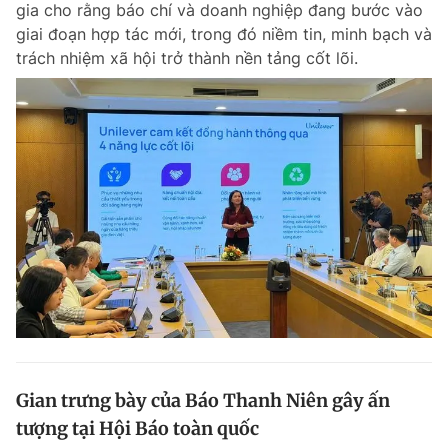
gia cho rằng báo chí và doanh nghiệp đang bước vào
Chuyên mục khác
giai đoạn hợp tác mới, trong đó niềm tin, minh bạch và
Tin đã xem
trách nhiệm xã hội trở thành nền tảng cốt lõi.
Chào ngày mới
Tin 24h
Đăng xuất
Tin thị trường
Tin 360
Video
Magazine
Sản phẩm khác
Tiện ích
Bạn cần biết
Thông tin tòa soạn
Liên hệ quảng cáo
Gian trưng bày của Báo Thanh Niên gây ấn
tượng tại Hội Báo toàn quốc