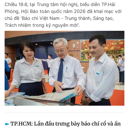
Chiều 19.6, tại Trung tâm hội nghị, biểu diễn TP.Hải
Phòng, Hội Báo toàn quốc năm 2026 đã khai mạc với
chủ đề 'Báo chí Việt Nam - Trung thành, Sáng tạo,
Đọc Thanh Niên trên điện thoại
Trách nhiệm trong kỷ nguyên mới'.
Theo dõi báo trên
Hotline
Liên hệ quảng cáo
0906 645 777
0908 780 404
Đặt báo
Quảng cáo
RSS
Tòa soạn
Chính sách bảo m
Tổng biên tập: Nguyễn Ngọc Toàn
Phó tổng biên tập thường trực: Hải Thành
Phó tổng biên tập: Lâm Hiếu Dũng
Phó tổng biên tập: Trần Việt Hưng
TP.HCM: Lần đầu trưng bày báo chí cổ và ấn
Tổng thư ký tòa soạn: Đức Trung