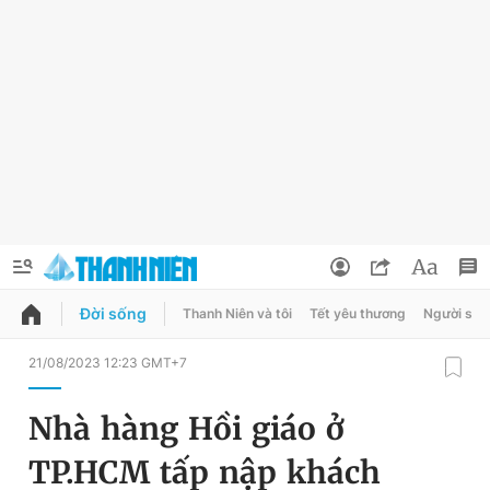
Đời sống
Thanh Niên và tôi
Tết yêu thương
Người sốn
QUẢNG CÁO
ĐẶT BÁO
21/08/2023 12:23 GMT+7
Thông tin tài khoản
Nhà hàng Hồi giáo ở
Đổi mật khẩu
Chuyên mục
TP.HCM tấp nập khách
Tin đã lưu