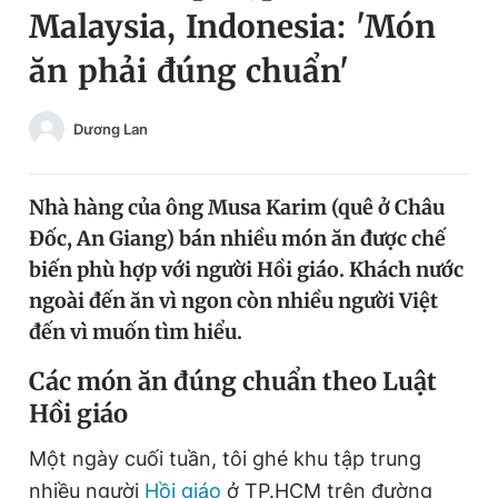
Malaysia, Indonesia: 'Món
Chuyên mục khác
Tin đã xem
ăn phải đúng chuẩn'
Chào ngày mới
Tin 24h
Đăng xuất
Dương Lan
Tin thị trường
Tin 360
Nhà hàng của ông Musa Karim (quê ở Châu
Video
Magazine
Đốc, An Giang) bán nhiều món ăn được chế
biến phù hợp với người Hồi giáo. Khách nước
Sản phẩm khác
ngoài đến ăn vì ngon còn nhiều người Việt
đến vì muốn tìm hiểu.
Tiện ích
Bạn cần biết
Các món ăn đúng chuẩn theo Luật
Thông tin tòa soạn
Liên hệ quảng cáo
Hồi giáo
Một ngày cuối tuần, tôi ghé khu tập trung
nhiều người
Hồi giáo
ở TP.HCM trên đường