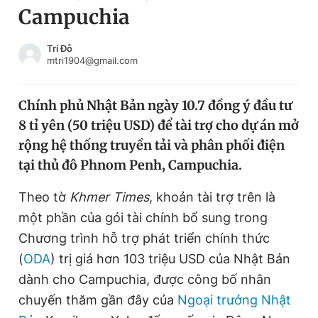
Campuchia
Chuyên mục khác
Tin đã xem
Chào ngày mới
Tin 24h
Trí Đỗ
mtri1904@gmail.com
Đăng xuất
Tin thị trường
Tin 360
Chính phủ Nhật Bản ngày 10.7 đồng ý đầu tư
8 tỉ yên (50 triệu USD) để tài trợ cho dự án mở
Video
Magazine
rộng hệ thống truyền tải và phân phối điện
tại thủ đô Phnom Penh, Campuchia.
Sản phẩm khác
Theo tờ
Khmer Times
, khoản tài trợ trên là
Tiện ích
Bạn cần biết
một phần của gói tài chính bổ sung trong
Chương trình hỗ trợ phát triển chính thức
(
ODA
) trị giá hơn 103 triệu USD của Nhật Bản
Thông tin tòa soạn
Liên hệ quảng cáo
dành cho Campuchia, được công bố nhân
chuyến thăm gần đây của
Ngoại trưởng Nhật