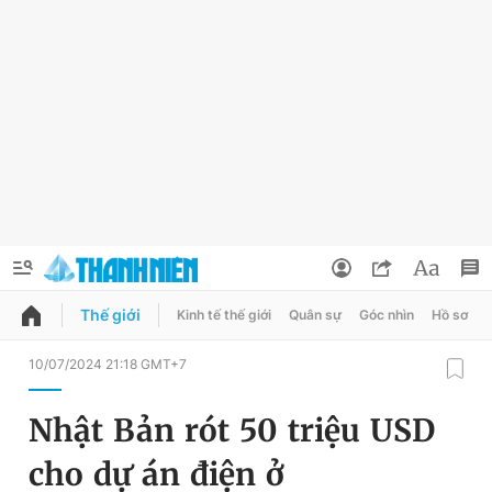
Thế giới
Kinh tế thế giới
Quân sự
Góc nhìn
Hồ sơ
QUẢNG CÁO
ĐẶT BÁO
10/07/2024 21:18 GMT+7
Thông tin tài khoản
Nhật Bản rót 50 triệu USD
Đổi mật khẩu
Chuyên mục
cho dự án điện ở
Tin đã lưu