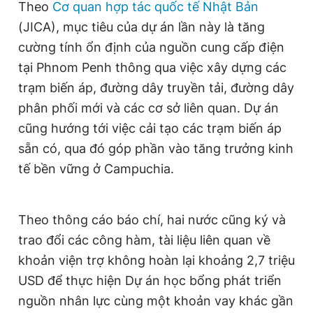
Theo
Cơ quan hợp tác quốc tế Nhật Bản
Giấy phép xuất bản số 110/GP - BTTTT cấp ngày 24.3.2020
(JICA), mục tiêu của dự án lần này là tăng
© 2003-2026 Bản quyền thuộc về Báo Thanh Niên. Cấm sao
chép dưới mọi hình thức nếu không có sự chấp thuận bằng văn
cường tính ổn định của nguồn cung cấp điện
bản. Phát triển bởi ePi Technologies, JSC.
tại Phnom Penh thông qua việc xây dựng các
trạm biến áp, đường dây truyền tải, đường dây
phân phối mới và các cơ sở liên quan. Dự án
cũng hướng tới việc cải tạo các trạm biến áp
sẵn có, qua đó góp phần vào tăng trưởng kinh
tế bền vững ở Campuchia.
Theo thông cáo báo chí, hai nước cũng ký và
trao đổi các công hàm, tài liệu liên quan về
khoản viện trợ không hoàn lại khoảng 2,7 triệu
USD để thực hiện Dự án học bổng phát triển
nguồn nhân lực cùng một khoản vay khác gần