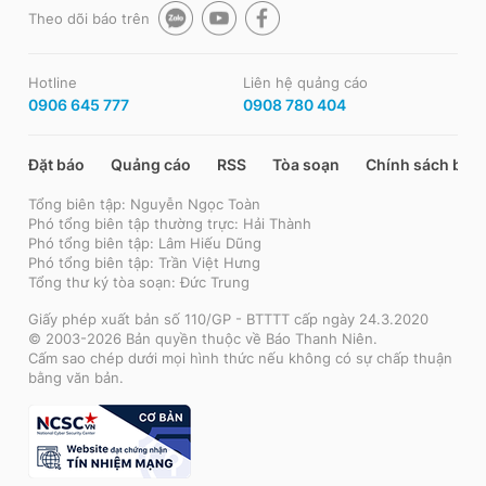
Theo dõi báo trên
Hotline
Liên hệ quảng cáo
0906 645 777
0908 780 404
Đặt báo
Quảng cáo
RSS
Tòa soạn
Chính sách bảo
Tổng biên tập: Nguyễn Ngọc Toàn
Phó tổng biên tập thường trực: Hải Thành
Phó tổng biên tập: Lâm Hiếu Dũng
Phó tổng biên tập: Trần Việt Hưng
Tổng thư ký tòa soạn: Đức Trung
Giấy phép xuất bản số 110/GP - BTTTT cấp ngày 24.3.2020
© 2003-2026 Bản quyền thuộc về Báo Thanh Niên.
Cấm sao chép dưới mọi hình thức nếu không có sự chấp thuận
bằng văn bản.